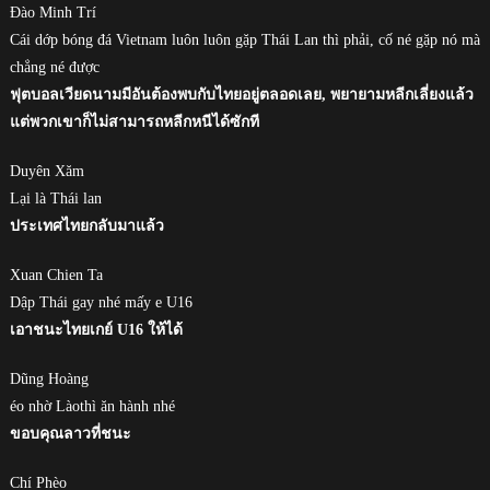
Đào Minh Trí
Cái dớp bóng đá Vietnam luôn luôn gặp Thái Lan thì phải, cố né gặp nó mà
chẳng né được
ฟุตบอลเวียดนามมีอันต้องพบกับไทยอยู่ตลอดเลย, พยายามหลีกเลี่ยงแล้ว
แต่พวกเขาก็ไม่สามารถหลีกหนีได้ซักที
Duyên Xăm
Lại là Thái lan
ประเทศไทยกลับมาแล้ว
Xuan Chien Ta
Dập Thái gay nhé mấy e U16
เอาชนะไทยเกย์ U16 ให้ได้
Dũng Hoàng
éo nhờ Làothì ăn hành nhé
ขอบคุณลาวที่ชนะ
Chí Phèo