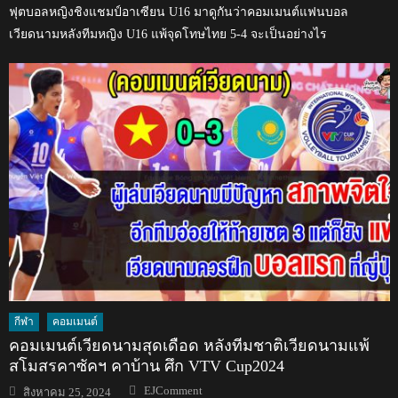
ฟุตบอลหญิงชิงแชมป์อาเซียน U16 มาดูกันว่าคอมเมนต์แฟนบอล
เวียดนามหลังทีมหญิง U16 แพ้จุดโทษไทย 5-4 จะเป็นอย่างไร
กีฬา
คอมเมนต์
คอมเมนต์เวียดนามสุดเดือด หลังทีมชาติเวียดนามแพ้
สโมสรคาซัคฯ คาบ้าน ศึก VTV Cup2024
Author
Posted
EJComment
สิงหาคม 25, 2024