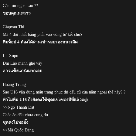
Cảm ơn ngae Lào ??
ขอบคุณนะลาว
Giapvan Thi
Mà 4 đội nhất bảng phải vào vòng tứ kết chưz
ทีมท็อป 4 ต้องได้ผ่านเข้ารอบรองชนะเลิศ
Lu Xupu
Đm Lào mạnh ghê vậy
ลาวแข็งแกร่งมากเลย
Hoàng Trung
Sao U16 vẫn dùng mẫu trang phục thi đấu cũ của năm ngoái thế này? ?
ทำไมทีม U16 ถึงยังคงใช้ชุดแข่งของปีที่แล้วอยู่?
>>Ngô Thành Đạt
Chắc áo đấu chưa cung đủ
ชุดคงไม่พอมั๊ง
>>Mã Quốc Đặng