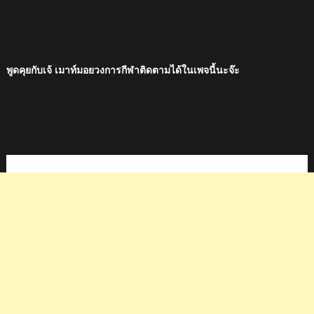
พูดคุยกับเจ้ เมาท์มอยวงการกีฬาติดตามได้ในเพจนี้นะจ๊ะ