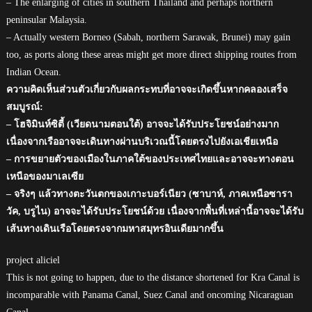
– The enlarging of cities in southern Thailand and perhaps northern
peninsular Malaysia.
– Actually western Borneo (Sabah, northern Sarawak, Brunei) may gain
too, as ports along these areas might get more direct shipping routes from
Indian Ocean.
ความคิดเห็นส่วนตัวเกี่ยวกับผลกระทบที่อาจจะเกิดขึ้นหากคลองเสร็จ
สมบูรณ์:
– โฮจิมินห์ซิตี้ (เวียดนามตอนใต้) อาจจะได้รับประโยชน์อย่างมาก
เนื่องจากเรืออาจจะเดินทางผ่านบริเวณนี้โดยตรงไปยังเอเชียเหนือ
– การขยายตัวของเมืองในภาคใต้ของประเทศไทยและอาจจะทางตอน
เหนือของมาเลเซีย
– จริงๆ แล้วทางตะวันตกของเกาะบอร์เนียว (ซาบาห์, ภาคเหนือซารา
วัค, บรูไน) อาจจะได้รับประโยชน์ด้วย เนื่องจากพื้นที่เหล่านี้อาจจะได้รับ
เส้นทางเดินเรือโดยตรงจากมหาสมุทรอินเดียมากขึ้น
project aliciel
This is not going to happen, due to the distance shortened for Kra Canal is
incomparable with Panama Canal, Suez Canal and oncoming Nicaraguan