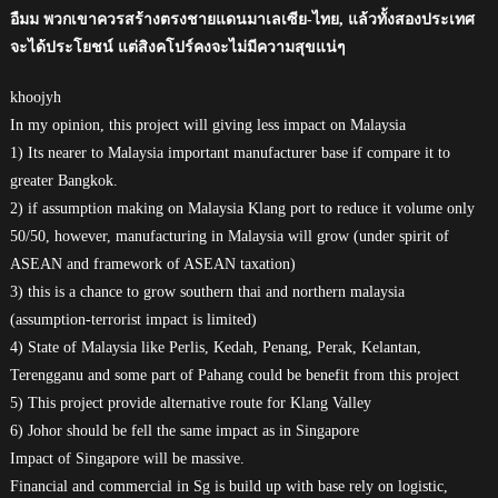
อืมม พวกเขาควรสร้างตรงชายแดนมาเลเซีย-ไทย, แล้วทั้งสองประเทศ
จะได้ประโยชน์ แต่สิงคโปร์คงจะไม่มีความสุขแน่ๆ
khoojyh
In my opinion, this project will giving less impact on Malaysia
1) Its nearer to Malaysia important manufacturer base if compare it to
greater Bangkok.
2) if assumption making on Malaysia Klang port to reduce it volume only
50/50, however, manufacturing in Malaysia will grow (under spirit of
ASEAN and framework of ASEAN taxation)
3) this is a chance to grow southern thai and northern malaysia
(assumption-terrorist impact is limited)
4) State of Malaysia like Perlis, Kedah, Penang, Perak, Kelantan,
Terengganu and some part of Pahang could be benefit from this project
5) This project provide alternative route for Klang Valley
6) Johor should be fell the same impact as in Singapore
Impact of Singapore will be massive.
Financial and commercial in Sg is build up with base rely on logistic,