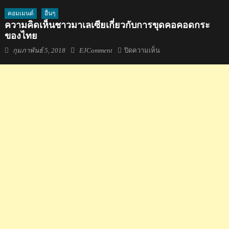
คอมเมนต์
อื่นๆ
ความคิดเห็นชาวมาเลเซียเกี่ยวกับการขุดคอคอดกระ
ของไทย
Posted
Author
บน
กุมภาพันธ์ 5, 2018
EJComment
ปิดความเห็น
on
ความ
คิด
เห็น
ชาว
มาเลเซีย
เกี่ยว
กับ
การ
ขุด
คอคอด
กระ
ของ
ไทย