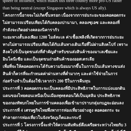
sphere of influence, which makes this three country more pro-US rather
than being neutral (except Singapore which is always US ally).
โ
ครงการนี้อาจจะไม่เกิดขึ้นหรอก เนื่องจากการย่นระยะของคอคอดกระ
ไม่สามารถเปรียบเทียบได้กับคลองปานามา, คลองซุเอซ และคลองที่
กำลังจะเกิดอย่างคลองนิคารากัว
ระยะทางสั้นลงเพียง 1200 ไมล์ทะเล ค่าเชื้อเพลิงที่เกิดจากการย่นระยะ
ทางไม่สามารถเปรียบเทียบได้กับเส้นทางเดินเรือที่ไม่ผ่านสิงคโปร์ เพราะ
สิงคโปร์เป็นจุดขนส่งที่สำคัญสำหรับขนส่งสินค้าของมาเลเซียและ
อินโดนีเซีย และเป็นจุดขนถ่ายสินค้าของออสเตรเลีย
เพื่อที่จะให้คอคอดกระได้รับความนิยมมากขึ้นในการเป็นเส้นทางขนส่ง
สินค้าก็ควรที่จะกำหนดค่าผ่านทางที่ต่ำมากๆ และค่าใช้จ่ายในการ
ก่อสร้างจำเป็นต้องใช้เวลากว่า 200 ปีในการคืนทุน
ประการที่ 3 คอคอดกระจะเป็นคลองที่มีประสิทธิภาพในการแบ่งแยกดิน
แดนของไทยตอนเหนือเป็นเมืองพุทธตอนใต้เป็นมุสลิม ประสิทธิภาพ
ของกองทัพบกไทยในการข้ามคลองเพื่อเข้ามาปราบกลุ่มกบฏจะอ่อนลง
ประการที่ 4 เศรษฐกิจไทยพึ่งพาการท่องเที่ยวอย่างสูง คอคอดกระ จะ
ทำลายการท่องเที่ยวในจังหวัดภูเก็ตและกระบี่
ประการที่ 5 โครงการนี้จะทำให้ความสัมพันธ์ตึงเครียดระหว่างไทยกับ 3