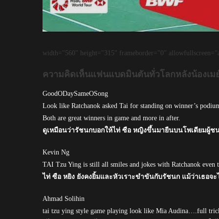
width="560" height="315" frameborder="0" allowfullscreen="a
ความคิดเห็นแฟนแบดมินตันทั่วโลกหลังน้องเมย
GoodODaySameOSong
Look like Ratchanok asked Tai for standing on winner’s podium 
Both are great winners in game and more in after.
ดูเหมือนว่ารัชนกบอกให้ไท่ ซือ หญิงขึ้นมายืนบนโพเดียมผู้ชนะ
Kevin Ng
TAI Tzu Ying is still all smiles and jokes with Ratchanok even 
ไท่ ซือ หยิง ยังคงยิ้มและหัวเราะขำขันกับรัชนก แม้ว่าเธอจ
Ahmad Solihin
tai tzu ying style game playing look like Mia Audina….full trick