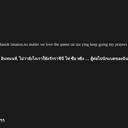
chanok intanon,no matter we love the queen tai tzu ying keep going my prayers
ินทนนท์, ไม่ว่ายังไงเราก็ยังรักราชินี ไท่ ซือ หยิง … สู้ต่อไปนักแบดของฉัน
าๆๆ