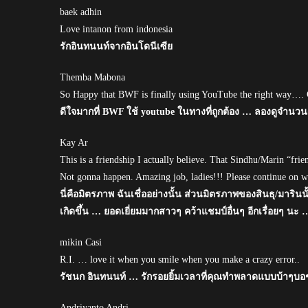
baek adhin
Love intanon from indonesia
รักอินทนนท์จากอินโดนีเซีย
Themba Mabona
So Happy that BWF is finally using YouTube the right way…. C
ดีใจมากที่ BWF ใช้ youtube ในทางที่ถูกต้อง … ลองดูจำนวน
Kay Ar
This is a friendship I actually believe. That Sindhu/Marin “fr
Not gonna happen. Amazing job, ladies!!! Please continue on wi
นี่คือมิตรภาพ ฉันเชื่ออย่างนั้น ส่วนมิตรภาพของสินธุ/มาริ
เกิดขึ้น … ยอดเยี่ยมมากสาวๆ คว้าแชมป์อื่นๆ อีกเรื่อยๆ นะ …
mikin Casi
R.I. … love it when you smile when you make a crazy error..
รัชนก อินทนนท์ … รักรอยยิ้มเวลาที่คุณทำพลาดแบบบ้าๆบอ
Andriyanto Andri