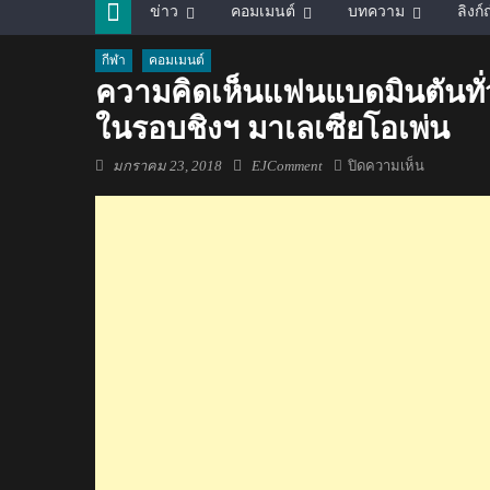
ข่าว
คอมเมนต์
บทความ
ลิงก
กีฬา
คอมเมนต์
ความคิดเห็นแฟนแบดมินตันทั่ว
ในรอบชิงฯ มาเลเซียโอเพ่น
Posted
Author
บน
มกราคม 23, 2018
EJComment
ปิดความเห็น
on
ความ
คิด
เห็น
แฟน
แบดมินตัน
ทั่ว
โลก
หลัง
น้อง
เมย์
เอา
ชนะ