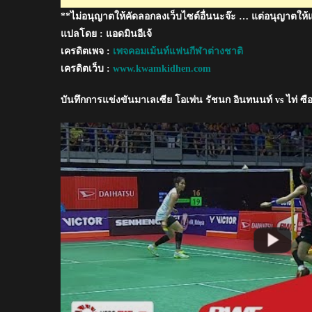
ไท่ซือห
**ไม่อนุญาตให้คัดลอกลงเว็บไซต์อื่นนะจ๊ะ … แต่อนุญาตให้
ยิง
ได้
แปลโดย : แอดมินอีเจ้
ใน
เครดิตเพจ :
เพจคอมเม้นท์แฟนกีฬาต่างชาติ
รอบ
เครดิตเว็บ :
www.kwamkidhen.com
ชิงฯ
มาเลเซีย
บันทึกการแข่งขันมาเลเซีย โอเพ่น รัชนก อินทนนท์ vs ไท่ ซือ
โอเพ่น