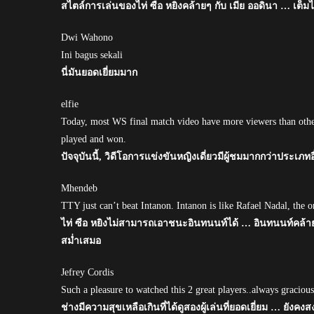
สไตล์การเล่นของไท่ ซือ หยิงคล้ายๆ กับ เมีย ออดินา … เต็ม
Dwi Wahono
Ini bagus sekali
นี่มันยอดเยี่ยมมาก
elfie
Today, most WS final match video have more viewers than othe
played and won.
ปัจจุบันนี้, วิดีโอการแข่งขันหญิงเดี่ยวมีผู้ชมมากกว่าประเภท
Mhendeb
TTY just can’t beat Intanon. Intanon is like Rafael Nadal, the 
ไท่ ซือ หยิงไม่สามารถเอาชนะอินทนนท์ได้ … อินทนนท์คล้าย
สม่ำเสมอ
Jefrey Cordis
Such a pleasure to watched this 2 great players..always gracious
ช่างมีความสุขเหลือเกินที่ได้ดูสองผู้เล่นที่ยอดเยี่ยม … ยังค