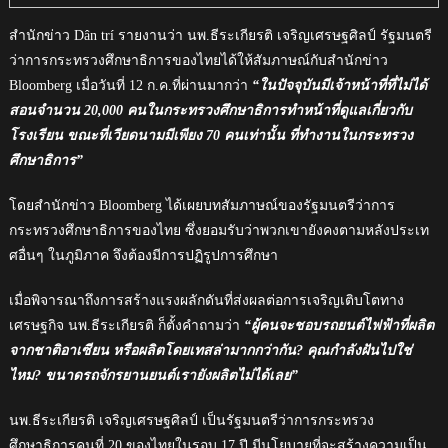
สำนักข่าว Dân trí รายงานว่า นพ.ธีระเกียรติ เจริญเศรษฐศิลป์ รัฐมนตรี
ว่าการกระทรวงศึกษาธิการของไทยได้ให้สัมภาษณ์กับสำนักข่าว
Bloomberg เมื่อวันที่ 12 ก.ค.ที่ผ่านมากว่า
“ในปัจจุบันมีเจ้าหน้าที่ที่ไม่ได้
สอนจำนวน 20,000 คนในกระทรวงศึกษาธิการทำหน้าที่ดูแลเกี่ยวกับ
โรงเรียน ขณะที่เวียดนามมีเพียง 70 คนเท่านั้น ที่ทำงานในกระทรวง
ศึกษาธิการ”
โดยสำนักข่าว Bloomberg ได้เผยบทสัมภาษณ์ของรัฐมนตรีว่าการ
กระทรวงศึกษาธิการของไทย ซึ่งยอมรับว่าพวกเขายังคงตามหลังประเท
ศอื่นๆ ในภูมิภาค จึงต้องมีการปฏิรูปการศึกษา
เมื่อพิจารณาถึงการสร้างแรงผลักดันที่ส่งผลต่อการเจริญเติบโตทาง
เศรษฐกิจ นพ.ธีระเกียรติ ก็ตั้งคำถามว่า
“ผู้คนจะชอบรถยนต์ไฟฟ้าที่ผลิต
จากชาติอาเซียน หรือผลิตโดยเทสล่ามากกว่ากัน? คุณกำลังฝันไปใช่
ไหม? ขนาดรถจักรยานยนต์เรายังผลิตไม่ได้เลย”
นพ.ธีระเกียรติ เจริญเศรษฐศิลป์ เป็นรัฐมนตรีว่าการกระทรวง
ศึกษาธิการคนที่ 20 ของไทยในรอบ 17 ปี มีนโยบายที่จะสร้างความเป็น