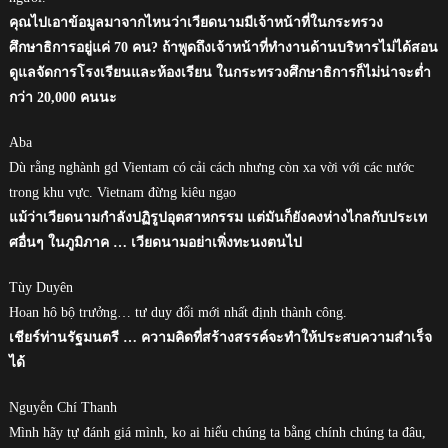
คุณไปเอาข้อมูลมาจากไหนว่าเวียดนามมีเจ้าหน้าที่ในกระทรวง
ศึกษาธิการอยู่แค่ 70 คน? ถ้าพูดถึงเจ้าหน้าที่ทำงานด้านบริหารไม่ได้สอน
ดูแลจัดการโรงเรียนและห้องเรียน ในกระทรวงศึกษาธิการก็ไม่น่าจะต่ำ
กว่า 20,000 คนนะ
Aba
Dù rằng nghành gd Vientam có cải cách nhưng còn xa vời với các nước
trong khu vực. Vietnam đừng kiêu ngạo
แม้ว่าเวียดนามกำลังปฏิรูปอุตสาหกรรม แต่มันก็ยังคงห่างไกลกับประเท
ศอื่นๆ ในภูมิภาค … เวียดนามอย่าเพิ่งทะนงตนไป
Tùy Duyên
Hoan hô bộ trưởng… tư duy đổi mới nhất định thành công.
เชียร์ท่านรัฐมนตรี … ความคิดที่สร้างสรรค์จะทำให้ประสบความสำเร็จ
ได้
Nguyễn Chí Thanh
Mình hãy tự đánh giá mình, ko ai hiểu chúng ta bằng chính chúng ta đâu,