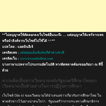
การ
ปฏิรูป
การ
ศึกษา
**ไม่อนุญาตให้คัดลอกลงเว็บไซต์อื่นนะจ๊ะ … แต่อนุญาตให้แชร์จากเพจ
หรือนำลิงค์จากเว็บไซต์ไปใช้ได้ ^^**
แปลโดย : แอดมินอีเจ้
เครดิตเพจ :
เพจคอมเม้นท์แฟนกีฬาต่างชาติ
เครดิตเว็บ :
www.kwamkidhen.com
บางภาษาแปลจากโปรแกรมอัตโนมัติ หากผิดพลาดต้องขออภัยมา ณ ที่นี้
ด้วย
ความคิดเห็นชาวเวียดนามหลังรัฐมนตรีศึกษาไทยยก
เวียดนามเป็นตัวอย่างในการปฏิรูปการศึกษา
เว็บไซต์ Dân trí ของเวียดนามได้นำเสนอข่าวเกี่ยวกับการศึกษาไทย ใน
พาดหัวข่าวไว้อย่างน่าสนใจว่า : รัฐมนตรีว่าการกระทรวงศึกษาธิการ