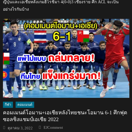
ญี่ปุ่นและเอเชียหลังเกมฮิโรชิมา 4(0-0)3 เชียงราย ศึก ACL จะเป็น
อย่างไรกันบ้าง
กีฬา
คอมเมนต์
คอมเมนต์โอมาน+เอเชียหลังไทยชนะโอมาน 6-1 ศึกฟุต
ซอลชิงแชมป์เอเชีย 2022
Author
Posted
EJComment
ตุลาคม 3, 2022
on