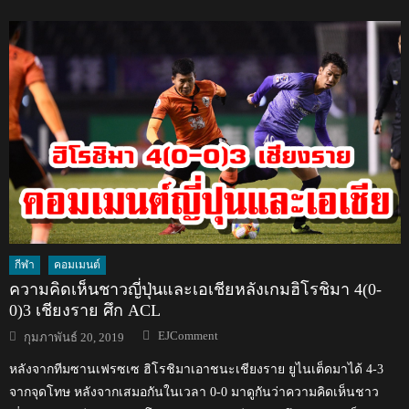
กีฬา
คอมเมนต์
ความคิดเห็นชาวญี่ปุ่นและเอเชียหลังเกมฮิโรชิมา 4(0-
0)3 เชียงราย ศึก ACL
Author
Posted
EJComment
กุมภาพันธ์ 20, 2019
on
หลังจากทีมซานเฟรซเซ ฮิโรชิมาเอาชนะเชียงราย ยูไนเต็ดมาได้ 4-3
จากจุดโทษ หลังจากเสมอกันในเวลา 0-0 มาดูกันว่าความคิดเห็นชาว