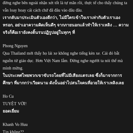
đừng nghe bên ngoài nhận xét tốt là tự mãn rồi, thực tế cho thấy chúng ta
vẫn loay hoay cải cách chứ đã đâu vào đâu đâu.
เรากลับมาประเมินตัวเองดีกว่า, ไม่มีใครเข้าใจเราเท่ากับตัวเราเอง
หรอก, อย่าเอาความคิดเห็นดีๆ จากภายนอกแล้วทำให้เราเหลิง … ความ
จริงก็คือเรายังคงดิ้นรนปฏิรูปอยู่ในทุกๆ ที่
Phong Nguyen
Qua Thailand mới thấy họ lái xe không nghe tiếng kèn xe. Cái đó bắt
nguồn từ giáo dục. Hơn Việt Nam lắm. Đừng nghe người ta nói thế mà
mình mừng.
ในประเทศไทยพวกเขาขับรถโดยที่ไม่มีเสียงแตรเลย ซึ่งก็มาจากการ
ศึกษา ที่มากกว่าเวียดนาม ดังนั้นอย่าไปสนใจคนที่อวยให้เราเหลิงเลย
Ho Cu
TUYỆT VỜI!
ยอดเยี่ยม
Khanh Vo Huu
Tin không??.