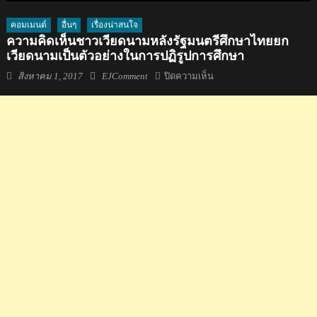
คอมเมนต์
อื่นๆ
เรื่องน่าสนใจ
ความคิดเห็นชาวเวียดนามหลังรัฐมนตรีศึกษาไทยยก
เวียดนามเป็นตัวอย่างในการปฏิรูปการศึกษา
Posted
Author
บน
สิงหาคม 1, 2017
EJComment
ปิดความเห็น
on
ความ
คิด
เห็น
ชาว
เวียดนาม
หลัง
รัฐมนตรี
ศึกษา
ไทย
ยก
เวียดนาม
เป็น
ตัวอย่าง
ใน