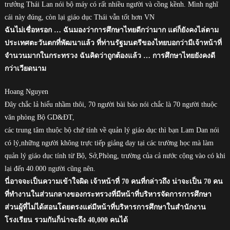
trưởng Thái Lan nói bộ máy có rất nhiều người và cồng kềnh. Mình nghĩ
cái này đúng, còn lại giáo dục Thái vẫn tốt hơn VN
ฉันไม่เชื่อหรอก … ฉันมองว่าการศึกษาไทยดีกว่ามาก แต่ก็ยังคงไล่ตาม
ประเทศตะวันตกที่พัฒนาแล้ว ที่ท่านรัฐมนตรีของไทยบอกว่ามีเจ้าหน้าที่
จำนวนมากในกระทรวง ฉันคิดว่าถูกต้องแล้ว … การศึกษาไทยยังคงดี
กว่าเวียดนาม
Hoang Nguyen
Đây chắc lả hiểu nhầm thôi, 70 người bài báo nói chắc là 70 người thuộc
văn phòng Bộ GD&ĐT,
các trung tâm thuộc bộ chứ tính về quản lý giáo dục thì bạn Lam Dan nói
có lý,những người không trực tiếp giảng dạy tại các trường học mà làm
quản lý giáo dục tính từ Bộ, Sở,Phòng, trường của cả nước cộng vào có khi
lại đến 40.000 người cũng nên.
นี่อาจจะเป็นความเข้าใจผิด เจ้าหน้าที่ 70 คนที่กล่าวถึง น่าจะเป็น 70 คน
ที่ทำงานในส่วนกลางของกระทรวงที่มีหน้าที่บริหารจัดการการศึกษา
ส่วนผู้ที่ไม่ได้สอนโดยตรงแต่มีหน้าที่บริหารการศึกษาในสำนักงาน
โรงเรียน รวมกันก็น่าจะถึง 40,000 คนได้