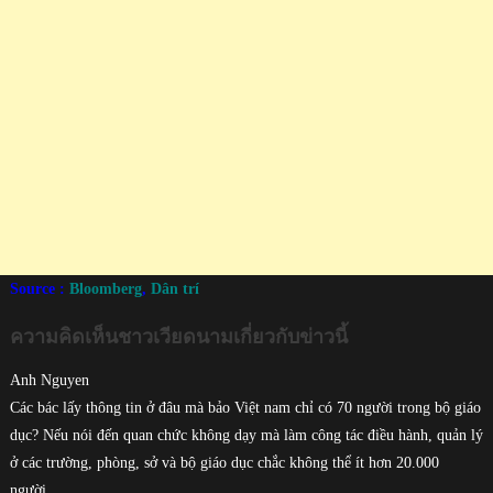
Source :
Bloomberg
,
Dân trí
ความคิดเห็นชาวเวียดนามเกี่ยวกับข่าวนี้
Anh Nguyen
Các bác lấy thông tin ở đâu mà bảo Việt nam chỉ có 70 người trong bộ giáo
dục? Nếu nói đến quan chức không dạy mà làm công tác điều hành, quản lý
ở các trường, phòng, sở và bộ giáo dục chắc không thể ít hơn 20.000
người.