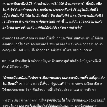
ทางการศึกษาถึง 2.73 ล้านล้านบาท (81,000 ล้านดอลลาร์) ซึ่งเป็นหนึ่ง
ในค่าใช้จ่ายหลักของประเทศก็ตาม ประเทศสิงคโปร์ อยู่ในอันดับที่ 1
ญี่ปุ่น อันดับที่ 2 ไต้หวัน อันดับที่ 4 จีน อันดับที่ 6 และเวียดนามอันดับที่ 8
เรายังระยะห่างพอสมควรกับประเทศเหล่านี้ … แม้ว่าเราจะพยายามทำ
อะไรหลายๆ อย่างแล้ว แต่มันก็ยังไม่ประสบความสำเร็จ”
จากการจัดอันดับดังกล่าว แสดงให้เห็นว่านักเรียนไทยทำคะแนนได้น้อย
ลงอย่างมากในวิชา คณิตศาสตร์ วิทยาศาสตร์ และทักษะการอ่านภาษา
อังกฤษ ตั้งแต่ปี 2012 ซึ่งต่ำกว่าค่าเฉลี่ยทั่วไปในระดับนานาชาติ
และ นพ.ธีระเกียรติ กล่าวว่าปัญหาด้านการทุจริตก็เป็นอีกปัญหาหนึ่งที่
ต้องได้รับการแก้ไข
“ถ้าผมเป็นเหมือนกับนักการเมืองคนก่อนๆ ผมคงจะเป็นคนที่รวยที่สุดแล้ว
ในเดือนนี้”
เขากล่าว และชี้เห็นว่ารัฐมนตรีว่าการกระทรวงศึกษาธิการ
ใช้งบประมาณกว่า 4 พันล้านบาทที่ไม่ใช่งบประมาณทางการศึกษา
นพ.ธีระเกียรติ กล่าวต่ก่า
“มีกลยุทธ์ที่ช่วยให้โรงเรียนและมหาวิทยาลัยมี
อิสระในการตัดสินใจซึ่งป็นที่วิธีที่ดีที่สุดที่จะพัฒนา ควรใช้หลักการ