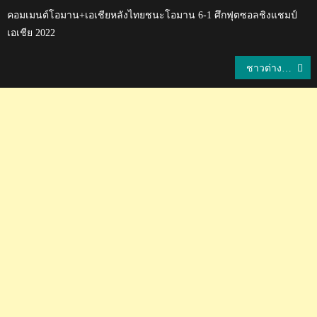
คอมเมนต์โอมาน+เอเชียหลังไทยชนะโอมาน 6-1 ศึกฟุตซอลชิงแชมป์
เอเชีย 2022
แนะแนว
ชาวต่างชาติคิดอย่างไรกับการจัดระเบียบร้านอาหารข้างถนนหรือสตรีทฟู๊ดของไทย?
เรื่อง