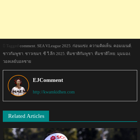
Tagged
comment
,
SEA V.League 2025
,
ก่อนแข่ง
,
ความคิดเห็น
,
คอมเมนต์
,
ชาวกัมพูชา
,
ชาวเขมร
,
ซี วี.ลีก 2025
,
ทีมชาติกัมพูชา
,
ทีมชาติไทย
,
มุมมอง
,
วอลเลย์บอลชาย
EJComment
http://kwamkidhen.com
Related Articles