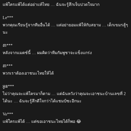
แพ้ใครแพ้ได้แต่อย่าแท้ไทย … ฉันจะรู้สึกเจ็บปวดใจมาก
Le***
พวกคุณเรียนรู้จากทีมอื่นได้ … แต่อย่ายอมแพ้ให้กับสยาม … เด็กเขมรสู้ๆ
นะ
តា***
หลังจากแมตช์นี้ … ผมคิดว่าทีมกัมพูชาจะแข็งแกร่ง
តា***
พวกเราต้องเอาชนะไทยให้ได้
អូន***
ไม่ว่าคุณจะแพ้ใครมาก็ตาม … แต่ฉันหวังว่าคุณจะเอาชนะบ้านเลขที่ 2
ได้นะ … ฉันจะรู้สึกดีใจกว่าได้แชมป์ซะอีกนะ
Vo***
แพ้ใครแพ้ได้ … แต่ขอเอาชนะไทยได้ก็พอ 😂