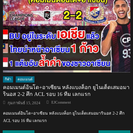
กีฬา
คอมเมนต์
คอมเมนต์อินโด+อาเซียน หลังแบงค็อก ยูไนเต็ดเสมอมา
รินอส 2-2 ศึก ACL รอบ 16 ทีม เลกแรก
Author
Posted
EJComment
กุมภาพันธ์ 15, 2024
on
คอมเมนต์อินโด+อาเซียน หลังแบงค็อก ยูไนเต็ดเสมอมารินอส 2-2 ศึก
ACL รอบ 16 ทีม เลกแรก