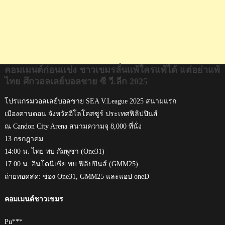
ไทย
ศึก
วอลเลย์บอล
ชาย
ซี
วี.ลีก
คอมเมนต์ก่อนแข่ง ชาวเขมรลั่นแพ้ใครแพ้ได้ แต่อย่าแพ้
2025
ไทย ศึกวอลเลย์บอลชาย ซี วี.ลีก 2025
โปรแกรมวอลเลย์บอลชาย SEA V.League 2025 สนามแรก
เมืองคานดอน จังหวัดอีโลโคสซูร์ ประเทศฟิลิปปินส์
ณ Candon City Arena สนามความจุ 8,000 ที่นั่ง
13 กรกฎาคม
14:00 น. ไทย พบ กัมพูชา (One31)
17:00 น. อินโดนีเซีย พบ ฟิลิปปินส์ (GMM25)
ถ่ายทอดสด: ช่อง One31, GMM25 และแอป oneD
คอมเมนต์ชาวเขมร
Pu***