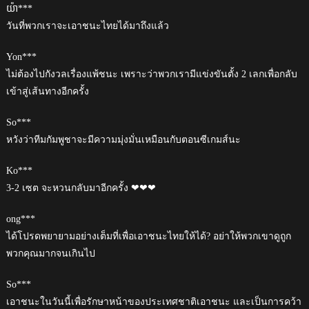
យ៉ា***
วันที่พวกเราจะเอาชนะไทยได้มาถึงแล้ว
Yon***
ไม่ต้องไปกังวลเรื่องแพ้ชนะ เพราะว่าพวกเรามีแข่งขันตั้ง 2 เลกเพื่อกลับ
เข้าสู่เส้นทางอีกครั้ง
So***
หวังว่าทีมกัมพูชาจะมีความมุ่งมั่นเหมือนกับตอนซีเกมส์นะ
Ko***
3-2 เซต จะหวนกลับมาอีกครั้ง ❤❤❤
ong***
ได้โปรดพยายามอย่างเต็มที่เพื่อเอาชนะไทยให้ได้? อย่าให้พวกเขาดูถูก
พวกคุณมากจนเกินไป
So***
เอาชนะในวันนี้เพื่อรักษาหน้าของประเทศชาติเอาชนะ และเป็นการคว้า