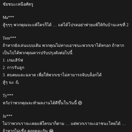
ชัยชนะเหนือศัตรู
Ma***
สู้ๆๆๆ พวกคุณจะแพ้ใครก็ได้ … แต่ได้โปรดอย่าพ่ายแพ้ให้กับบ้านเลขที่ 2
Tem***
ถ้าหากยังเล่นแบบเดิม พวกคุณไม่ทางเอาชนะพวกเขาได้หรอก ถ้าหาก
เป็นไปได้พวกคุณควรปรับปรุงดังต่อไปนี้
1. เกมเสิร์ฟ
2. การรับลูก
3. ตบคมและฉลาด เพื่อให้พวกเขาไม่สามารถจับบล็อกได้
สู้ๆ นะ 💪
Ty***
หวังว่าพวกคุณจะทำผลงานได้ดีขึ้นในวันนี้ 🏐
Ju***
ไม่ว่าพวกเราจะเคยแพ้ใครมาก็ตาม … แต่พวกเราจะเอาชนะไทยได้ …
ถ้าหากไม่เชื่อ คอยดูละกัน 😂