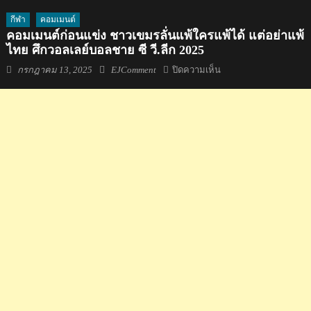
กีฬา
คอมเมนต์
คอมเมนต์ก่อนแข่ง ชาวเขมรลั่นแพ้ใครแพ้ได้ แต่อย่าแพ้
ไทย ศึกวอลเลย์บอลชาย ซี วี.ลีก 2025
Posted
Author
บน
กรกฎาคม 13, 2025
EJComment
ปิดความเห็น
on
คอม
เมน
ต์
ก่อน
แข่ง
ชาว
เขมร
ลั่น
แพ้
ใคร
แพ้
ได้
แต่
อย่า
แพ้