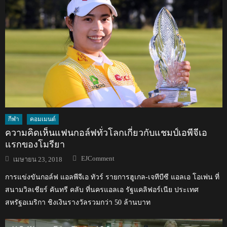
กีฬา
คอมเมนต์
ความคิดเห็นแฟนกอล์ฟทั่วโลกเกี่ยวกับแชมป์เอพีจีเอ
แรกของโมรียา
Author
Posted
EJComment
เมษายน 23, 2018
on
การแข่งขันกอล์ฟ แอลพีจีเอ ทัวร์ รายการฮูเกล-เจทีบีซี แอลเอ โอเพ่น ที่
สนามวิลเชียร์ คันทรี คลับ ที่นครแอลเอ รัฐแคลิฟอร์เนีย ประเทศ
สหรัฐอเมริกา ชิงเงินรางวัลรวมกว่า 50 ล้านบาท