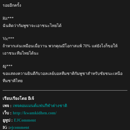
รอยอีกครั้ง
Rit***
ฉันคิดว่ากัมพูชาจะเอาชนะไทยได้
Vic***
ถ้าหากเล่นเหมือนเมื่อวาน พวกคุณมีโอกาสแพ้ 70% แต่ยังไงก็ขอให้
เอาชนะทีมไทยได้นะ
សុ***
ขอแสดงความยินดีกับวอลเลย์บอลทีมชาติกัมพูชาสำหรับชัยชนะเหนือ
ทีมชาติไทย
เรียบเรียงโดย อีเจ้
เพจ :
เพจคอมเมนต์แฟนกีฬาต่างชาติ
เว็บ :
http://kwamkidhen.com/
ยูทูป :
EJComment
IG :
ejcomment