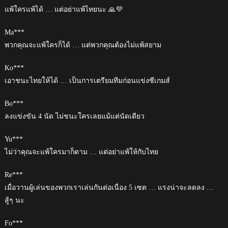
แพ้ใครแพ้ได้ … แต่อย่าแพ้ไทยนะ 🙏💜
Ma***
พวกคุณจะแพ้ใครก็ได้ … แต่พวกคุณต้องไม่แพ้สยาม
Ko***
เอาชนะไทยให้ได้ … เป็นการเตรียมทีมก่อนแข่งซีเกมส์
Bo***
ลงแข่งขัน 4 นัด ไม่ชนะใครเลยแม้แต่นัดเดียว
Yu***
ไม่ว่าคุณจะแพ้ใครมาก็ตาม … แต่อย่าแพ้ให้กับไทย
Re***
เมื่อวานผู้เล่นของพวกเราเล่นกันต่อเนื่อง 5 เซต … แรงน่าจะลดลง …
สู้ๆ นะ
Fo***