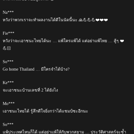
Na***
หวังว่าพวกเราจะทำผลงานได้ดีในนัดนี้นะ 🙏💪💪💪❤️❤️❤️
Fie***
หวังว่าจะเอาชนะไทยได้นะ … แพ้ใครแพ้ได้ แต่อย่าแพ้ไทย … สู้ๆ ❤️
💪🏻
So***
Go home Thailand … มีใครจำได้บ้าง?
Ke***
จะเอาชนะบ้านเลขที่ 2 ได้ยังไง
Mo***
เอาชนะไทยได้ รู้สึกดีใจยิ่งกว่าได้แชมป์ซะอีกนะ
So***
แพ้ประเทศไหนก็ได้ แต่อย่าแพ้ให้กับพวกสยาม … ประวัติศาสตร์จะซ้ำ