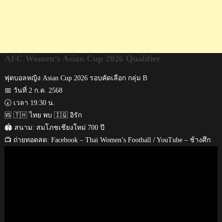
AFC Women’s Asian Cup 2026 Qualifier
ฟุตบอลหญิง Asian Cup 2026 รอบคัดเลือก กลุ่ม B
📅 วันที่ 2 ก.ค. 2568
🕢 เวลา 19:30 น.
🆚 🇹🇭 ไทย พบ 🇮🇶 อิรัก
🏟️ สนาม: สมโภชเชียงใหม่ 700 ปี
📺 ถ่ายทอดสด: Facebook – Thai Women’s Football / YouTube – ช้างศึก