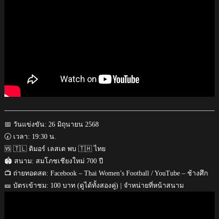
📅 วันแข่งขัน: 26 มิถุนายน 2568
🕢 เวลา: 19:30 น.
🆚 🇹🇱 ติมอร์ เลสเต พบ 🇹🇭 ไทย
🏟️ สนาม: สมโภชเชียงใหม่ 700 ปี
📺 ถ่ายทอดสด: Facebook – Thai Women’s Football / YouTube – ช้างศึก
🎫 บัตรเข้าชม: 100 บาท (ดูได้ทั้งสองคู่) | จำหน่ายที่หน้าสนาม