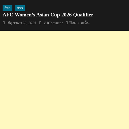
กีฬา
ข่าว
AFC Women’s Asian Cup 2026 Qualifier
Posted
Author
บน
มิถุนายน 26, 2025
EJComment
ปิดความเห็น
on
AFC
Women’s
Asian
Cup
2026
Qualifier