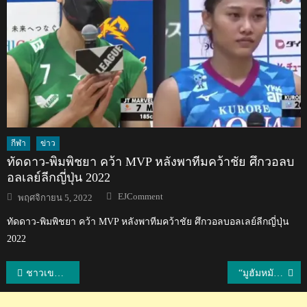
กีฬา
ข่าว
ทัดดาว-พิมพิชยา คว้า MVP หลังพาทีมคว้าชัย ศึกวอลบ
อลเลย์ลีกญี่ปุ่น 2022
Author
Posted
EJComment
พฤศจิกายน 5, 2022
on
ทัดดาว-พิมพิชยา คว้า MVP หลังพาทีมคว้าชัย ศึกวอลบอลเลย์ลีกญี่ปุ่น
2022
แนะแนว
ชาวเขมรเดือด หลังไทยปิดด่านทั้งหมด กล่าวหาเขมรรุกรานและเป็นแหล่งอาชญากรรมออนไลน์
“มูฮัมหมัด” ลุ้นสร้างประวัติศาสตร์! คว้าแชมป์ลีกสเปน 2 สมัยติด
เรื่อง