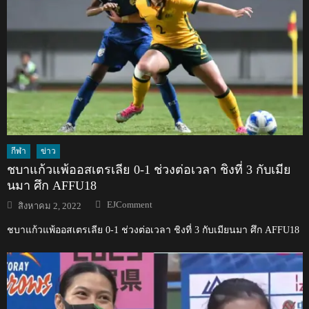
กีฬา
ข่าว
ชบาแก้วแพ้ออสเตรเลีย 0-1 ช่วงต่อเวลา ชิงที่ 3 กับเมีย
นมา ศึก AFFU18
Author
Posted
EJComment
สิงหาคม 2, 2022
on
ชบาแก้วแพ้ออสเตรเลีย 0-1 ช่วงต่อเวลา ชิงที่ 3 กับเมียนมา ศึก AFFU18