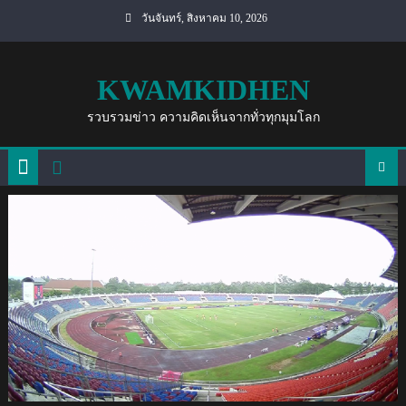
Skip
วันจันทร์, สิงหาคม 10, 2026
to
content
KWAMKIDHEN
รวบรวมข่าว ความคิดเห็นจากทั่วทุกมุมโลก