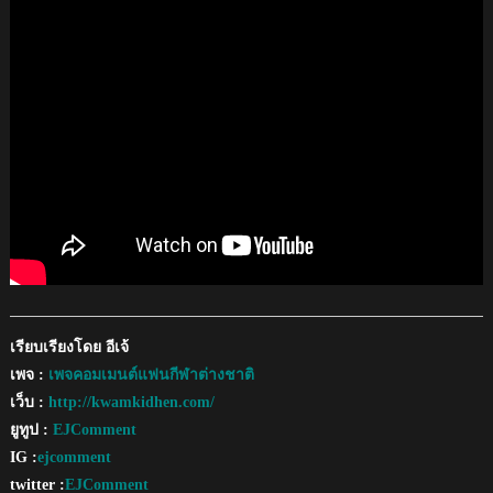
เรียบเรียงโดย อีเจ้
เพจ :
เพจคอมเมนต์แฟนกีฬาต่างชาติ
เว็บ :
http://kwamkidhen.com/
ยูทูป :
EJComment
IG :
ejcomment
twitter :
EJComment