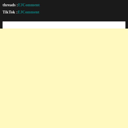
threads :
EJComment
TikTok :
EJComment