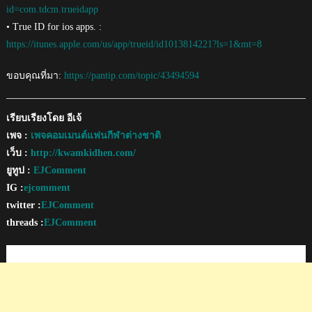
id=com.tdcm.trueidapp
• True ID for ios apps. :
https://itunes.apple.com/us/app/trueid/id1013814221?ls=1&mt=8
ขอบคุณที่มา:
https://pantip.com/topic/43494594
เรียบเรียงโดย อีเจ้
เพจ :
เพจคอมเมนต์แฟนกีฬาต่างชาติ
เว็บ :
http://kwamkidhen.com/
ยูทูป :
EJComment
IG :
ejcomment
twitter :
EJComment
threads :
EJComment