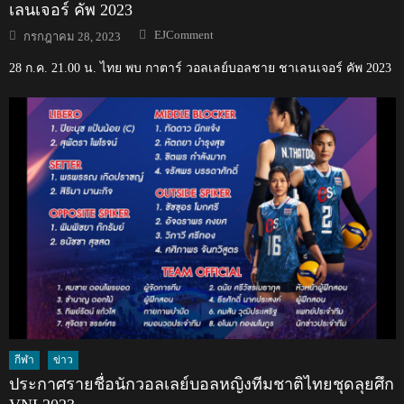
เลนเจอร์ คัพ 2023
Author
Posted
EJComment
กรกฎาคม 28, 2023
on
28 ก.ค. 21.00 น. ไทย พบ กาตาร์ วอลเลย์บอลชาย ชาเลนเจอร์ คัพ 2023
กีฬา
ข่าว
ประกาศรายชื่อนักวอลเลย์บอลหญิงทีมชาติไทยชุดลุยศึก