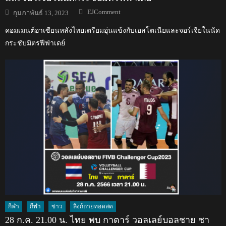
Author
Posted
EJComment
กุมภาพันธ์ 13, 2023
on
คอมเมนต์อาเซียนหลังไทยเตรียมอุ่นแข้งกับเอสโตเนียและจอร์เจียในนัด
กระชับมิตรฟีฟ่าเดย์
กีฬา
กีฬา
ข่าว
ลิงก์ถ่ายทอดสด
28 ก.ค. 21.00 น. ไทย พบ กาตาร์ วอลเลย์บอลชาย ชา