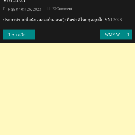
VNL2023
Author
Posted
EJComment
พฤษภาคม 26, 2023
on
ประกาศรายชื่อนักวอลเลย์บอลหญิงทีมชาติไทยชุดลุยศึก VNL2023
แนะแนว
ชาวเวียดนาม+ฟิลิปปินส์ร้องว้าว หลังไทยเปิดตัวชุดแข่งขันวอลเลย์บอลทีมชาติไทยปี 2025
WMF WORLD CUP BAKU 2025
เรื่อง