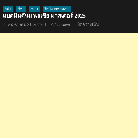
กีฬา
กีฬา
ข่าว
ลิงก์ถ่ายทอดสด
แบดมินตันมาเลเซีย มาสเตอร์ 2025
Posted
Author
บน
พฤษภาคม 24, 2025
EJComment
ปิดความเห็น
on
แบดมินตัน
มาเลเซีย
มาสเตอร์
2025