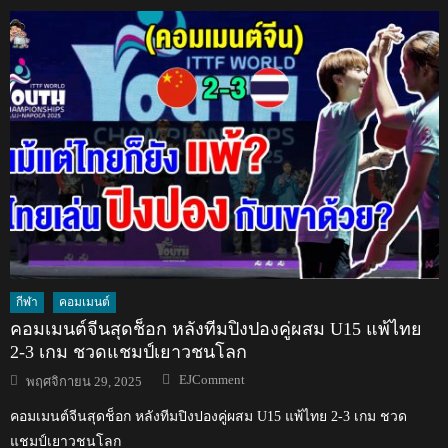
กีฬา
คอมเมนต์
คอมเมนต์จีนสุดช็อก หลังทีมปิงปองคู่ผสม U15 แพ้ไทย
2-3 เกม ชวดแชมป์เยาวชนโลก
Author
Posted
EJComment
พฤศจิกายน 29, 2025
on
คอมเมนต์จีนสุดช็อก หลังทีมปิงปองคู่ผสม U15 แพ้ไทย 2-3 เกม ชวด
แชมป์เยาวชนโลก