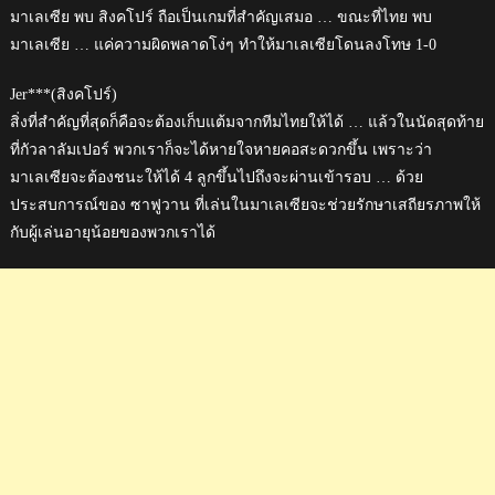
มาเลเซีย พบ สิงคโปร์ ถือเป็นเกมที่สำคัญเสมอ … ขณะที่ไทย พบ
มาเลเซีย … แค่ความผิดพลาดโง่ๆ ทำให้มาเลเซียโดนลงโทษ 1-0
Jer***(สิงคโปร์)
สิ่งที่สำคัญที่สุดก็คือจะต้องเก็บแต้มจากทีมไทยให้ได้ … แล้วในนัดสุดท้าย
ที่กัวลาลัมเปอร์ พวกเราก็จะได้หายใจหายคอสะดวกขึ้น เพราะว่า
มาเลเซียจะต้องชนะให้ได้ 4 ลูกขึ้นไปถึงจะผ่านเข้ารอบ … ด้วย
ประสบการณ์ของ ซาฟูวาน ที่เล่นในมาเลเซียจะช่วยรักษาเสถียรภาพให้
กับผู้เล่นอายุน้อยของพวกเราได้