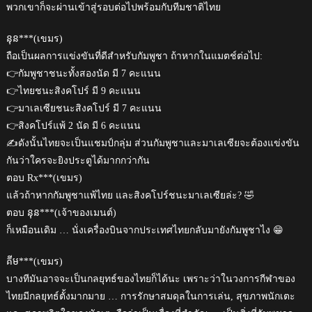
พวกเขาก็จะผ่านเข้าสู่รอบต่อไปพร้อมกับทีมชาติไทย
នុន***(เขมร)
ถือเป็นผลการแข่งขันที่ดีสำหรับกัมพูชา ถ้าหากในแมตช์ต่อไป:
👉กัมพูชาชนะทั้งสองนัด มี 7 คะแนน
👉ไทยชนะสิงคโปร์ มี 9 คะแนน
👉มาเลเซียชนะสิงคโปร์ มี 7 คะแนน
👉สิงคโปร์แพ้ 2 นัด มี 6 คะแนน
✍️ดังนั้นไทยจะเป็นแชมป์กลุ่ม ส่วนกัมพูชาและมาเลเซียจะต้องแข่งขัน
กันว่าใครจะยิงประตูได้มากกว่ากัน
ตอบ Rx***(เขมร)
แล้วถ้าหากกัมพูชาแพ้ไทย และสิงคโปร์ชนะมาเลเซียล่ะ? 🤣
ตอบ នុន***(เจ้าของเมนต์)
ก็เหมือนเดิม … นั่งเครื่องบินจากประเทศไทยกลับมายังกัมพูชาไง 😁
គីម***(เขมร)
บางทีมันอาจจะเป็นกลยุทธ์ของไทยก็ได้นะ เพราะว่าในวงการกีฬาของ
ไทยมีกลยุทธ์ตั้งมากมาย … การรักษาสมดุลในการเล่น, สุขภาพนักเตะ