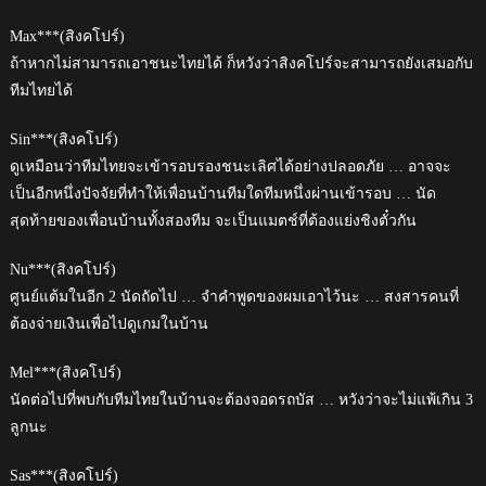
Max***(สิงคโปร์)
ถ้าหากไม่สามารถเอาชนะไทยได้ ก็หวังว่าสิงคโปร์จะสามารถยังเสมอกับ
ทีมไทยได้
Sin***(สิงคโปร์)
ดูเหมือนว่าทีมไทยจะเข้ารอบรองชนะเลิศได้อย่างปลอดภัย … อาจจะ
เป็นอีกหนึ่งปัจจัยที่ทำให้เพื่อนบ้านทีมใดทีมหนึ่งผ่านเข้ารอบ … นัด
สุดท้ายของเพื่อนบ้านทั้งสองทีม จะเป็นแมตช์ที่ต้องแย่งชิงตั๋วกัน
Nu***(สิงคโปร์)
ศูนย์แต้มในอีก 2 นัดถัดไป … จำคำพูดของผมเอาไว้นะ … สงสารคนที่
ต้องจ่ายเงินเพื่อไปดูเกมในบ้าน
Mel***(สิงคโปร์)
นัดต่อไปที่พบกับทีมไทยในบ้านจะต้องจอดรถบัส … หวังว่าจะไม่แพ้เกิน 3
ลูกนะ
Sas***(สิงคโปร์)