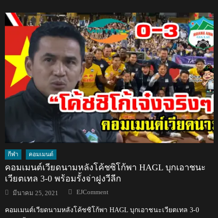
กีฬา
คอมเมนต์
คอมเมนต์เวียดนามหลังโค้ชซิโก้พา HAGL บุกเอาชนะ
เวียตเทล 3-0 พร้อมรั้งจ่าฝูงวีลีก
Author
Posted
EJComment
มีนาคม 25, 2021
on
คอมเมนต์เวียดนามหลังโค้ชซิโก้พา HAGL บุกเอาชนะเวียตเทล 3-0