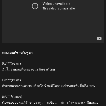
คอมเมนต์ชาวกัมพูชา
Rx***(เขมร)
มันไม่ง่ายเลยที่จะเอาชนะทีมชาติไทย
De***(เขมร)
ถ้าหากพวกเราเอาชนะสิงคโปร์ จะมีโอกาสเข้ารอบเพิ่มขึ้นถึง 80%
អស***(เขมร)
ต้องขอขอบคุณผู้รักษาประตูมาเลเซีย … เพราะถ้าหากมาเลเซียเสมอ