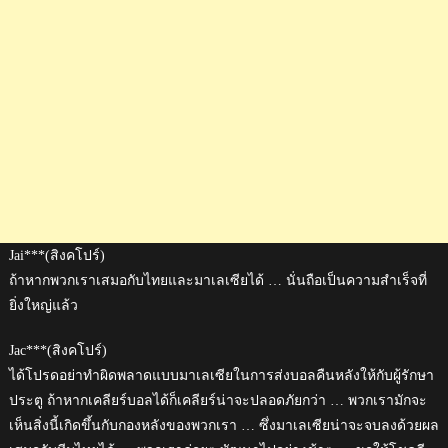
Jai***(สิงคโปร์)
ถ้าหากพวกเราเสมอกับไทยและมาเลเซียได้ … นั่นถือเป็นความสำเร็จที่
ยิ่งใหญ่แล้ว
Jac***(สิงคโปร์)
ได้โปรดอย่าทำผิดพลาดแบบมาเลเซียในการส่งบอลคืนหลังให้กับผู้รักษา
ประตู ถ้าหากเคลียร์บอลได้ก็เคลียร์น่าจะปลอดภัยกว่า … พวกเรามักจะ
เห็นสิ่งนี้เกิดขึ้นกับกองหลังของพวกเรา … ซึ่งมาเลเซียน่าจะจบลงด้วยผล