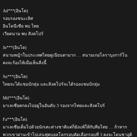
Ad***(อินโด)
รอบรองชนะเลิศ
อินโดนีเซีย พบ ไทย
เวียดนาม พบ สิงคโปร์
Ju***(อินโด)
สนามหญ้าในประเทศไทยดูเนียนตามาก … สนามเกอโลราบุงการ์โน
คงจะร้องไห้เมื่อเห็นสิ่งนี้
Su***(อินโด)
ไทยจะได้แชมป์กลุ่ม และสิงคโปร์จะได้รองแชมป์กลุ่ม
Mif***(อินโด)
มาเลเซียตกลงไปอยู่ในอันดับ 3 รองจากไทยและสิงคโปร์
Fa***(อินโด)
มาเลเซียเต็มไปด้วยนักเตะต่างชาติแต่ก็ยังแพ้ให้กับทีมไทย … ถ้าหาก
พวกเขาผ่านเข้าไปเล่นฟุตบอลโลกรอบคัดเลือกรอบที่ 3 คงจะโดนซาอุดิ