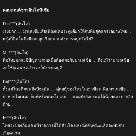
คอมเมนต์ชาวอินโดนีเซีย
Dan***(อินโด)
เจ๋งมาก … มาเลเซียเสียเพียงแค่ประตูเดียวให้กับทีมสุดแกร่งอย่างไทย …
พรุ่งนี้อินโดนีเซียจะถูกเวียดนามสังหารหมู่หรือไม่?
Mu***(อินโด)
ทีมไทยมักจะมีปัญหาเสมอเมื่อต้องเจอกับมาเลเซีย … ถึงแม้ว่ามาเลเซีย
จะใช้ผู้เล่นชุดสำรองก็ยังยากอยู่ดี
Hid***(อินโด)
ตั้งแต่ในอดีตจนถึงปัจจุบัน … คู่ต่อสู้ของไทยในอาเซียน คือ มาเลเซีย …
ถ้าหากไม่เสมอ ก็แพ้หรือชนะไปเลย … แถมยังยิงประตูได้น้อยและยากอีก
ด้วย
Ir***(อินโด)
ไทยจะป้องกันแชมป์รายการนี้ได้สำเร็จ และนัดชิงชนะเลิศจะพบกับ
เวียดนาม