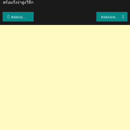
พร้อมรั้งจ่าฝูงวีลีก
แนะแนว
คอมเมนต์มาเลย์สุดเดือด หลังบุกพ่ายไทย 0-1 ศึกอาเซียน คัพ 2024
คอมเมนต์อินโด+เวียดนาม หลังเวียดนามชนะอินโด 1-0 ศึกฟุตบอลอาเซียน คัพ 2024
เรื่อง