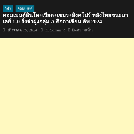
กีฬา
คอมเมนต์
คอมเมนต์อินโด+เวียด+เขมร+สิงคโปร์ หลังไทยชนะมา
เลย์ 1-0 รั้งจ่าฝูงกลุ่ม A ศึกอาเซียน คัพ 2024
Posted
Author
บน
ธันวาคม 15, 2024
EJComment
ปิดความเห็น
on
คอม
เมน
ต์
อิน
โด+เวียด+เขมร+สิงคโปร์
หลัง
ไทย
ชนะ
มา
เลย์
1-
0
รั้ง
จ่า
ฝูง