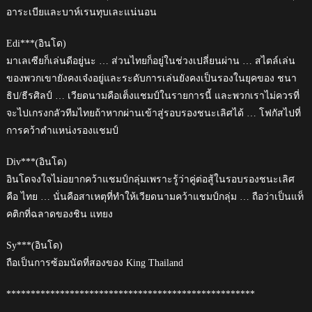
อาระเบียและบาห์เรนทุบเละแน่นอน
Edi***(อินโด)
มาเลเซียก็เล่นดีอยู่นะ … ส่วนไทยก็อยู่ในช่วงเปลี่ยนผ่าน … สไตล์เล่น
ของพวกเขายังคงเจ๋งอยู่และระดับการเล่นยังคงเป็นรองในยุคของ ชนา
ธิป/ธีรศิลป์ … เวียดนามคือเต็งแชมป์ในรายการนี้ และพวกเราไม่ควรที่
จะไปเกรงกลัวทีมไทยถ้าหากผ่านเข้าสู่รอบรองชนะเลิศได้ … โฟกัสไปที่
การคว้าตำแหน่งรองแชมป์
Div***(อินโด)
อินโดจงใจไม่อยากคว้าแชมป์กลุ่มเพราะรู้ว่าคู่ต่อสู้ในรอบรองชนะเลิศ
คือ ไทย … นั่นคือสาเหตุที่ทำให้เวียดนามคว้าแชมป์กลุ่ม … ถือว่าเป็นแท็
คติกที่ฉลาดของชิน แทยง
Sy***(อินโด)
ถือเป็นการซ้อมนัดที่สองของ King Thailand
***************************************************