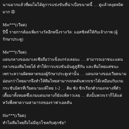
นานมากแล้วที่ผมไม่ได้ดูการแข่งขันที่น่าเบื่อขนาดนี้ … ดูแล้วหงุดหงิด
มาก 😡
Min***(เวียด)
ปีนี้ รายการต้องเพิ่มรางวัลอีกหนึ่งรางวัล: แอสซิสต์ให้กับเจ้าภาพ (ผู้
รักษาประตู)
Mie***(เวียด)
แดนกลางของมาเลเซียถือว่าแข็งแกร่งเลยนะ … สามารถเอาชนะแดน
กลางของทีมไทยได้ ทำให้การแข่งขันมันดูสูสีกัน และทีมไทยแค่ชนะ
เพราะความผิดพลาดของผู้รักษาประตูเท่านั้น … แดนกลางของเวียดนาม
อ่อนกว่าไทยมากจึงทำให้ทีมไทยสามารถกดดันพวกเขาได้เหมือนกับเกม
กระชับมิตรที่เวียดนามแพ้ไทย 1-2 … คิม ซัง ซิกเรียกตัวกองกลางที่ตัว
เตี้ยมาทั้งหมดซึ่งเกมแดนกลางก็ยังแพ้ลาวเลย … ดังนั้นพวกเราก็ได้แต่
หวังพึ่งพาความสามารถของราฟาเอลสัน
Hie***(เวียด)
ทำไมทีมไทยถึงไม่มีสุภโชคกับศุภชัย?