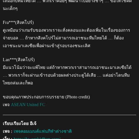
เสมอกับทีมไทยได้ … พวกเราค่อยๆ พัฒนาไปอย่างช้าๆ … ขอให้โชคดี
นะเด็กๆ
Fra***(สิงคโปร์)
ดูเหมือนว่าเกมรับของพวกเราจะสั่งคลอนและต้องเพิ่มในเรื่องของการ
จ่ายบอล … ถ้าหากสิงคโปร์ไม่สามารถเอาชนะทีมไทยได้ … ก็ต้อง
เอาชนะมาเลเซียเพื่อผ่านเข้าสู่รอบรองชนะเลิศ
Lan***(สิงคโปร์)
มีแนวโน้มว่าจะแพ้ไทย แต่ถ้าหากพวกเราสามารถเอาชนะมาเลเซียได้
… พวกเราก็จะผ่านเข้ารอบด้วยผลต่างประตูได้เสีย … แค่อย่าโดนทีม
ไทยถล่มเละก็พอ
ขอบคุณภาพประกอบการบรรยาย (Photo credit)
เพจ
ASEAN United FC
เรียบเรียงโดย อีเจ้
เพจ :
เพจคอมเมนต์แฟนกีฬาต่างชาติ