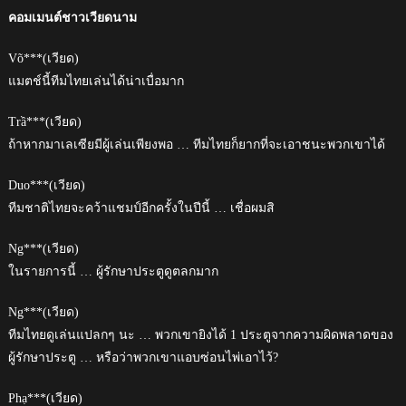
คอมเมนต์ชาวเวียดนาม
Võ***(เวียด)
แมตช์นี้ทีมไทยเล่นได้น่าเบื่อมาก
Trầ***(เวียด)
ถ้าหากมาเลเซียมีผู้เล่นเพียงพอ … ทีมไทยก็ยากที่จะเอาชนะพวกเขาได้
Duo***(เวียด)
ทีมชาติไทยจะคว้าแชมป์อีกครั้งในปีนี้ … เชื่อผมสิ
Ng***(เวียด)
ในรายการนี้ … ผู้รักษาประตูดูตลกมาก
Ng***(เวียด)
ทีมไทยดูเล่นแปลกๆ นะ … พวกเขายิงได้ 1 ประตูจากความผิดพลาดของ
ผู้รักษาประตู … หรือว่าพวกเขาแอบซ่อนไพ่เอาไว้?
Phạ***(เวียด)