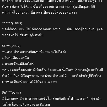
และสภาพจิตใจของนักเตะถือว่าเป็นเรื่องที่สำคัญ … เป็นสิ่งที่กัมพูชาจะ
ต้องระมัดระวังให้มากขึ้น เนื่องจากถ้าหากพวกเราสูญเสียผู้เล่นที่มี
คุณภาพไปบางส่วน นี่อาจจะเป็นช่องโหว่ของพวกเรา
******(เขมร)
นัดนี้ถือว่า 50/50 ไม่ได้แตกต่างกันมากนัก … เพียงแต่ว่าผู้รักษาประตูผิด
พลาดทำให้เสียประตูก็เท่านั้น
Sa***(เขมร)
หนทางเข้ารอบของกัมพูชาที่อาจคาดไม่ถึง 🙈
» ไทยแพ้ทั้งสองนัด
» มาเลเซียแพ้สิงคโปร์
*เขมรชนะทั้งสองนัด มีเพิ่มเป็น 7 คะแนน รั้งอันดับ 2 ของกลุ่ม แต่ก็ยังมี
ตัวเลือกอื่นๆ ที่กัมพูชาสามารถผ่านเข้ารอบได้ … แต่สิ่งสำคัญก็คือต้อง
เอาชนะติมอร์ เลสเตให้ได้ซะก่อน 👀👀
Pu***(เขมร)
มีโอกาสแค่ 1% ถ้าหากมาเลเซียไม่เสมอกับสิงคโปร์ … ส่วนกัมพูชามัน
ไม่ใช่เรื่องง่ายที่จะเอาชนะทีมไทย