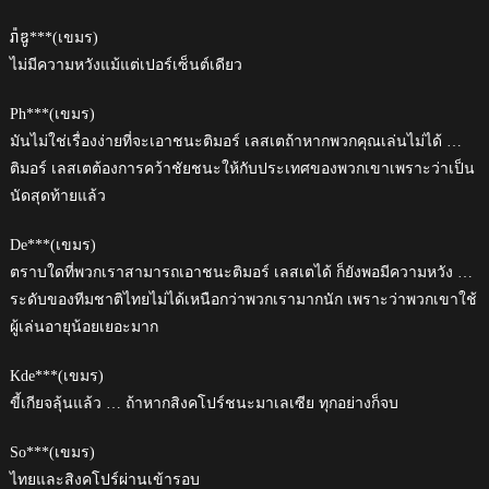
រ៉ាឌូ***(เขมร)
ไม่มีความหวังแม้แต่เปอร์เซ็นต์เดียว
Ph***(เขมร)
มันไม่ใช่เรื่องง่ายที่จะเอาชนะติมอร์ เลสเตถ้าหากพวกคุณเล่นไม่ได้ …
ติมอร์ เลสเตต้องการคว้าชัยชนะให้กับประเทศของพวกเขาเพราะว่าเป็น
นัดสุดท้ายแล้ว
De***(เขมร)
ตราบใดที่พวกเราสามารถเอาชนะติมอร์ เลสเตได้ ก็ยังพอมีความหวัง …
ระดับของทีมชาติไทยไม่ได้เหนือกว่าพวกเรามากนัก เพราะว่าพวกเขาใช้
ผู้เล่นอายุน้อยเยอะมาก
Kde***(เขมร)
ขี้เกียจลุ้นแล้ว … ถ้าหากสิงคโปร์ชนะมาเลเซีย ทุกอย่างก็จบ
So***(เขมร)
ไทยและสิงคโปร์ผ่านเข้ารอบ