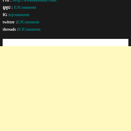
เว็บ :
http://kwamkidhen.com/
ยูทูป :
EJComment
IG :
ejcomment
twitter :
EJComment
threads :
EJComment