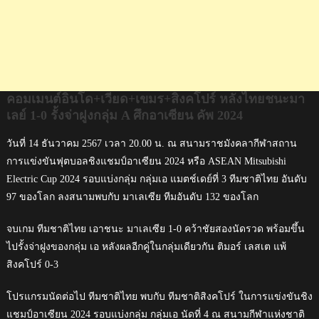
กลุ่ม
A
ศึก
อาเซียน
คัพ
2024
คอมเมนต์อินโด+เวียด+เขมร+สิงคโปร์ หลังไทยชนะมา
เลย์ 1-0 รั้งจ่าฝูงกลุ่ม A ศึกอาเซียน คัพ 2024
วันที่ 14 ธันวาคม 2567 เวลา 20.00 น. ณ สนามราชมังคลากีฬาสถาน
การแข่งขันฟุตบอลชิงแชมป์อาเซียน 2024 หรือ ASEAN Mitsubishi
Electric Cup 2024 รอบแบ่งกลุ่ม กลุ่มเอ แมตช์เดย์ที่ 3 ทีมชาติไทย อันดับ
97 ของโลก ลงสนามพบกับ มาเลเซีย ทีมอันดับ 132 ของโลก
จบเกม ทีมชาติไทย เอาชนะ มาเลเซีย 1-0 คว้าชัยสองนัดรวด พร้อมขึ้น
ไปรั้งจ่าฝูงของกลุ่ม เอ หลังผลอีกคู่ในกลุ่มเดียวกัน ติมอร์ เลสเต แพ้
สิงคโปร์ 0-3
โปรแกรมนัดต่อไป ทีมชาติไทย พบกับ ทีมชาติสิงคโปร์ ในการแข่งขันชิง
แชมป์อาเซียน 2024 รอบแบ่งกลุ่ม กลุ่มเอ นัดที่ 4 ณ สนามกีฬาแห่งชาติ