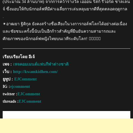
(ประมาณ 34 ล้านบาท) จากการคว้ารางวัล เอออน ริสก์ รีวอร์ด ชาลเลน
จ์ ซึ่งมอบให้กับนักกอล์ฟที่มีค่าเฉลี่ยการเล่นหลุมยากดีที่สุดตลอดฤดูกาล
.
✴อาฒยา ฐิติกุล ยังคงสร้างชื่อเสียงในวงการกอล์ฟโลกได้อย่างต่อเนื่อง
และชัยชนะครั้งนี้นับเป็นอีกก้าวสำคัญที่ยืนยันความสามารถและ
ศักยภาพของนักกอล์ฟหญิงไทยบนเวทีระดับโลก! 🏌️‍♀️⛳️🇹🇭
เรียบเรียงโดย อีเจ้
เพจ :
เพจคอมเมนต์แฟนกีฬาต่างชาติ
เว็บ :
http://kwamkidhen.com/
ยูทูป :
EJComment
IG :
ejcomment
twitter :
EJComment
threads :
EJComment