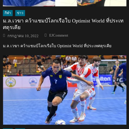
กีฬา
ข่าว
ม.ล.เวฆา คว้าแชมป์โลกเรือใบ Optimist World ที่ประเท
ศตุรเคีย
Author
Posted
EJComment
กรกฎาคม 10, 2022
on
ม.ล.เวฆา คว้าแชมป์โลกเรือใบ Optimist World ที่ประเทศตุรเคีย