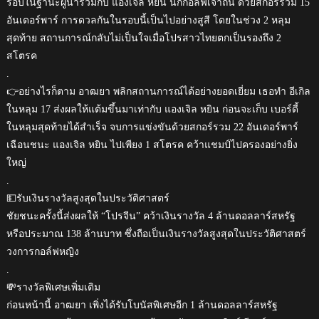
รอบในฐานะผู้นำร่วมกับ แองเจิล หยิน นักกอล์ฟเจ้าถิ่น ด้วยสกอร์รวม 15
อันเดอร์พาร์ การดวลกันในรอบนี้เป็นไปอย่างสูสี โดยในช่วง 2 หลุม
สุดท้าย สถานการณ์กลับไม่เป็นใจเมื่อโปรสาวไทยตกเป็นรองถึง 2
สโตรค
.
👉อย่างไรก็ตาม อาฒยา พลิกสถานการณ์ได้อย่างยอดเยี่ยม เธอทำ อีเกิล
ในหลุม 17 ส่งผลให้แต้มขึ้นมาเท่ากับ แองเจิล หยิน ก่อนจะเก็บ เบอร์ดี้
ในหลุมสุดท้ายได้สำเร็จ จบการแข่งขันด้วยสกอร์รวม 22 อันเดอร์พาร์
เฉือนชนะ แองเจิล หยิน ไปเพียง 1 สโตรค คว้าแชมป์ไปครองอย่างยิ่ง
ใหญ่
.
💵รับเงินรางวัลสูงสุดในประวัติศาสตร์
ชัยชนะครั้งนี้ส่งผลให้ “โปรจีน” คว้าเงินรางวัล 4 ล้านดอลลาร์สหรัฐ
หรือประมาณ 138 ล้านบาท ซึ่งถือเป็นเงินรางวัลสูงสุดในประวัติศาสตร์
วงการกอล์ฟหญิง
.
💸รางวัลพิเศษเพิ่มเติม
ก่อนหน้านี้ อาฒยา เพิ่งได้รับโบนัสพิเศษอีก 1 ล้านดอลลาร์สหรัฐ