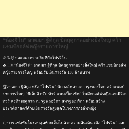
หญิง
รายการ
ใหญ่
“น้องจีโน่” อาฒยา ฐิติกุล ปิดฤดูกาลอย่างยิ่งใหญ่ คว้า
แชมป์กอล์ฟหญิงรายการใหญ่
🎉🥳🎊ขอแสดงความยินดีกับโปรจีโน่
⛳️🇹🇭”น้องจีโน่” อาฒยา ฐิติกุล ปิดฤดูกาลอย่างยิ่งใหญ่ คว้าแชมป์กอล์ฟ
หญิงรายการใหญ่ พร้อมรับเงินรางวัล 138 ล้านบาท
.
🏆อาฒยา ฐิติกุล หรือ “โปรจีน” นักกอล์ฟสาวดาวรุ่งของไทย คว้าแชมป์
รายการใหญ่ “ซีเอ็มอี กรุ๊ป ทัวร์ แชมเปี้ยนชิพ” ในศึกกอล์ฟหญิงแอลพีจีเอ
ทัวร์ ส่งท้ายฤดูกาล ณ รัฐฟลอริดา สหรัฐอเมริกา พร้อมสร้าง
ประวัติศาสตร์ด้วยเงินรางวัลสูงสุดในวงการกอล์ฟหญิง
.
👉การแข่งขันในรอบสุดท้ายเต็มไปด้วยความตื่นเต้น เมื่อ “โปรจีน” ออก