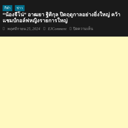
กีฬา
ข่าว
“น้องจีโน่” อาฒยา ฐิติกุล ปิดฤดูกาลอย่างยิ่งใหญ่ คว้า
แชมป์กอล์ฟหญิงรายการใหญ่
Posted
Author
บน
พฤศจิกายน 25, 2024
EJComment
ปิดความเห็น
on
“น้อง
จี
โน่”
อาฒ
ยา
ฐิติ
กุล
ปิด
ฤดูกาล
อย่าง
ยิ่ง
ใหญ่
คว้า
แชมป์
กอล์ฟ