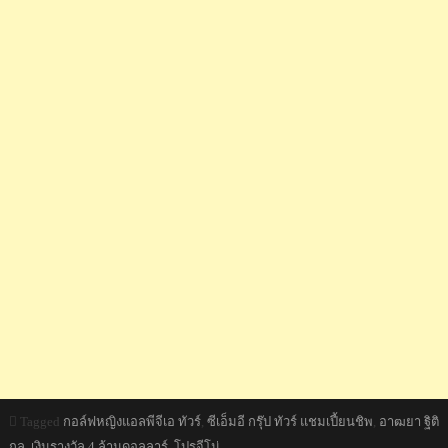
Tagged
กอล์ฟหญิงแอลพีจีเอ ทัวร์
,
ซีเอ็มอี กรุ๊ป ทัวร์ แชมเปี้ยนชิพ
,
อาฒยา ฐิติ
กุล
,
เงินรางวัล 4 ล้านดอลลาร์
,
โปรจีโน่