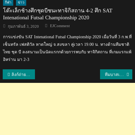
กีฬา
ข่าว
โต๊ะเล็กช้างศึกชุดบีชนะทาจิกิสถาน 4-2 ศึก SAT
Intenational Futsal Championship 2020
Author
Posted
EJComment
กุมภาพันธ์ 3, 2020
on
การแข่งขัน SAT Intenational Futsal Championship 2020 เมื่อวันที่ 3 ก.พ.ที่
เซ็นทรัล เฟสติวัล หาดใหญ่ จ.สงขลา คู่เวลา 19.00 น. ทางด้านทีมชาติ
ไทย ชุด บี ลงสนามเป็นนัดแรกกด้วยการพบกับ ทาจิกิสถาน ที่เกมแรกแพ้
อิหร่าน มา 2-3
แนะแนว
ลิงก์ถ่ายทอดสดฟุตบอลโลก 2026 รอบคัดเลือก รอบที่ 3 โซนเอเชีย 19-11-67
ทีมบาสเกตบอลชายในศึก FIBA Asia Cup 2025 รอบคัดเลือก
เรื่อง