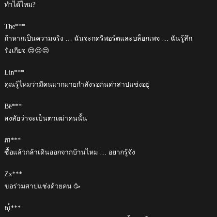
ทำได้ไหม?
The***
ถ้าหากเป็นความจริง … ฉันจะกดรีพอร์ตและบล็อกเพจ … ฉันรู้สึก
รังเกียจ 😒😒😒
Lin***
คุณรู้ไหมว่ามีคนมากมายกำลังรอก่นด่าสาปแช่งอยู่
Bë***
สงสัยว่าจะเป็นตาเฒ่าคนนั้น
ភា***
ซื้อแล้วกล้าเดินออกจากบ้านไหม … อยากรู้จัง
Zx***
ขอร่วมสาปแช่งด้วยคน 🥳
សុំ***