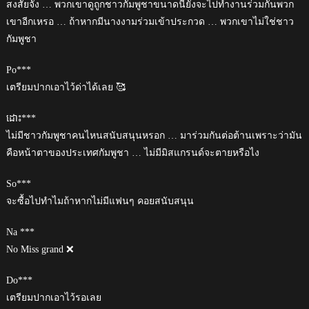
สงสัยจัง … พวกเขาดูถูกชาวกัมพูชาขนาดนี้ยังจะไปทำงานร่วมกันพวก
เขาอีกเหรอ … ถ้าหากมีนางงามร่วมเข้าประกวด … พวกเขาไม่ใช่ชาว
กัมพูชา
Po***
เตรียมปากเอาไว้ด่าได้เลย 🥰
ដោះ***
ไม่มีชาวกัมพูชาคนไหนสนับสนุนหรอก … มาร่วมกันต่อต้านเพราะว่ามัน
คือหน้าตาของประเทศกัมพูชา … ไม่มีมิสแกรนด์จะตายหรือไง
So***
จะซื้อไปทำไมถ้าหากไม่มีแฟนๆ คอยสนับสนุน
Na ***
No Miss grand ❌
Do***
เตรียมปากเอาไว้รอเลย