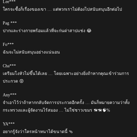
Lee***
ใครจะซื้อก็เรื่องของเขา … แต่พวกเราไม่ต้องไปสนับสนุนอีกต่อไป
Pag ***
ปากและร่างกายพร้อมแล้วที่จะก่นด่าสาปแช่ง 😂
Fo***
ฉันจะไม่สนับสนุนอย่างแน่นอน
Cha***
เตรียมโงหัวไม่ขึ้นได้เลย … โดยเฉพาะอย่างยิ่งถ้าหากคุณเข้าร่วมการ
ประกวด 😡
Any***
จำเอาไว้ว่าถ้าหากกลับจัดการประกวดอีกครั้ง … มันก็หมายความว่าทั้ง
กระทรวงและผู้จัดงานไร้สมอง … ไม่ใช่ชาวเขมร 🦮🦮🧠%
YA***
อยากรู้จังว่าใครหน้าหนาได้ขนาดนี้ 🩴