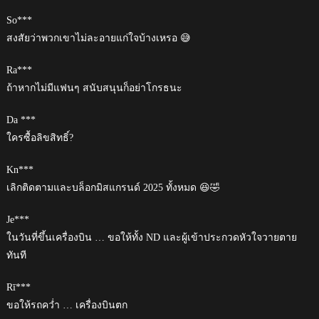
So***
สงสัยว่าพวกเขาไม่ละอายแก่ใจบ้างเหรอ 😅
Ra***
ถ้าหากไม่มีแฟนๆ สนับสนุนก็อย่าโกรธนะ
Da ***
ใครซื้อลิขสิทธิ์?
Kn***
เลิกติดตามและบล็อกมิสแกรนด์ 2025 ทั้งหมด 😆🤣
Je***
ในวันที่ขึ้นเครื่องบิน … ขอให้ทั้ง ND และผู้เข้าประกวดหัวใจวายตาย
ทันที
Rī***
ขอให้รถคว่ำ … เครื่องบินตก