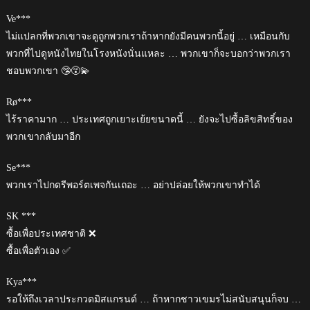
Ve***
ไม่แปลกที่พวกเขาจะดูถูกพวกเราถ้าหากยังมีคนพวกนี้อยู่ … เหมือนกับ
พวกที่ไปดูหนังไทยในโรงหนังนั่นแหละ … พวกเขาก็จะบอกว่าพวกเรา
ชอบพวกเขา 🤥😵‍💫
Rø***
ไร้ราคามาก … ประเทศถูกเยาะเย้ยขนาดนี้ … ยังจะไปซื้อลิขสิทธิ์ของ
พวกเขากลับมาอีก
Se***
พวกเราไปกดรีพอร์ตเพจกันเถอะ … อย่าปล่อยให้พวกเขาทำได้
SK ***
ซื้อเพื่อประเทศชาติ ❌
ซื้อเพื่อตัวเอง ✅
Kya***
รอให้ถึงเวลาประกวดมิสแกรนด์ … ถ้าหากชาวเขมรไม่สนับสนุนก็จบ …