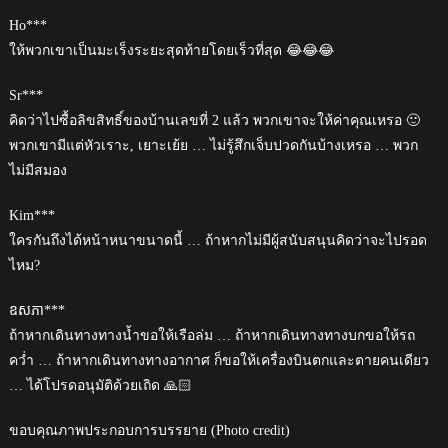
Ho***
ให้พวกเขาเป็นมะเร็งระยะสุดท้ายโดยเร็วที่สุด 😂😂😂
Sr***
คิดว่าไปซื้อลิขสิทธิ์ของบ้านเลขที่ 2 แล้ว พวกเขาจะให้ค่าคุณเหรอ 🙂
พวกเขามีแต่หัวเราะ, เยาะเย้ย … ไม่รู้สึกเจ็บปวดกันบ้างเหรอ … พวก
ไม่มีสมอง
Kim***
ใครกันถึงได้หน้าหนาขนาดนี้ … ถ้าหากไม่มีผู้สนับสนุนคิดว่าจะไปรอด
ไหม?
ឧសភា***
ถ้าหากเดินทางทางน้ำขอให้เรือล่ม … ถ้าหากเดินทางทางบกขอให้รถ
คว่ำ … ถ้าหากเดินทางทางอากาศ ก็ขอให้เครื่องบินตกและตายคนเดียว
… ได้โปรดอนุมัติด้วยเถิด 🙏🏻
ขอบคุณภาพประกอบการบรรยาย (Photo credit)