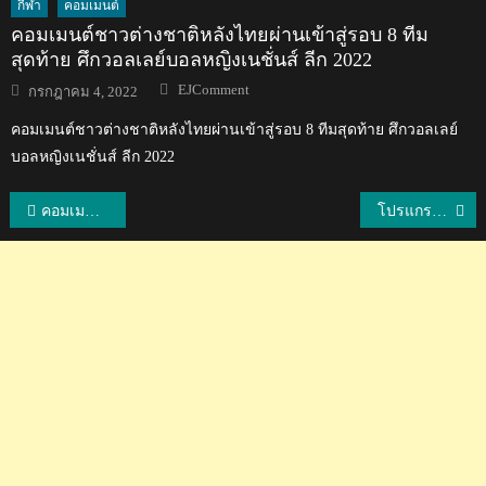
กีฬา
คอมเมนต์
คอมเมนต์ชาวต่างชาติหลังไทยผ่านเข้าสู่รอบ 8 ทีม
สุดท้าย ศึกวอลเลย์บอลหญิงเนชั่นส์ ลีก 2022
Author
Posted
EJComment
กรกฎาคม 4, 2022
on
คอมเมนต์ชาวต่างชาติหลังไทยผ่านเข้าสู่รอบ 8 ทีมสุดท้าย ศึกวอลเลย์
บอลหญิงเนชั่นส์ ลีก 2022
แนะแนว
คอมเมนต์เวียดนาม หลังโค้ชอ๊อดตั้งเป้าพาไทยติดท็อป 10 ของโลกและคว้าตั๋วโอลิมปิกเป็นครั้งแรก
โปรแกรมฟุตบอลอุ่นเครื่อง International Exhibition Matches ของทีมชาติไทย
เรื่อง