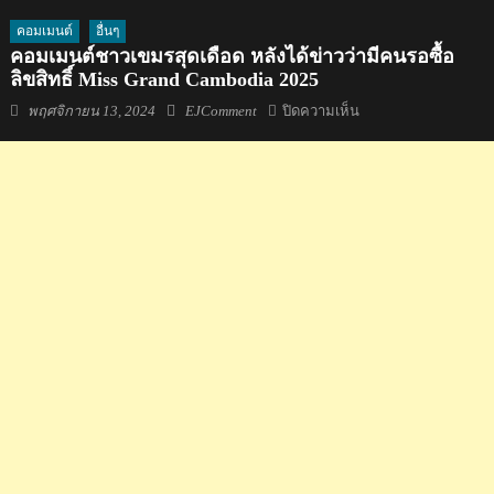
คอมเมนต์
อื่นๆ
คอมเมนต์ชาวเขมรสุดเดือด หลังได้ข่าวว่ามีคนรอซื้อ
ลิขสิทธิ์ Miss Grand Cambodia 2025
Posted
Author
บน
พฤศจิกายน 13, 2024
EJComment
ปิดความเห็น
on
คอม
เมน
ต์
ชาว
เขมร
สุด
เดือด
หลัง
ได้
ข่าว
ว่า
มี
คน
รอ
ซื้อ