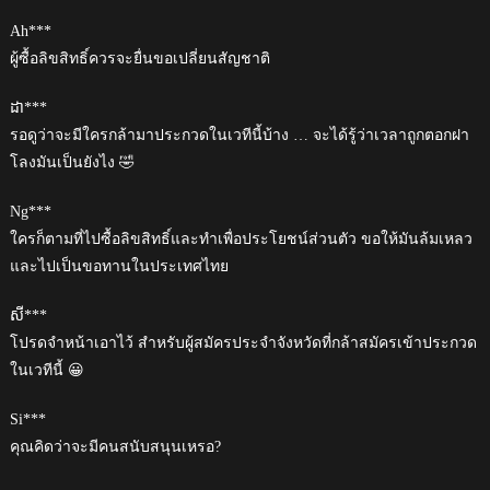
Ah***
ผู้ซื้อลิขสิทธิ์ควรจะยื่นขอเปลี่ยนสัญชาติ
ដា***
รอดูว่าจะมีใครกล้ามาประกวดในเวทีนี้บ้าง … จะได้รู้ว่าเวลาถูกตอกฝา
โลงมันเป็นยังไง 🤣
Ng***
ใครก็ตามที่ไปซื้อลิขสิทธิ์และทำเพื่อประโยชน์ส่วนตัว ขอให้มันล้มเหลว
และไปเป็นขอทานในประเทศไทย
សី***
โปรดจำหน้าเอาไว้ สำหรับผู้สมัครประจำจังหวัดที่กล้าสมัครเข้าประกวด
ในเวทีนี้ 😀
Si***
คุณคิดว่าจะมีคนสนับสนุนเหรอ?