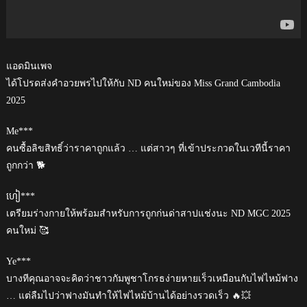
แอดมินเพจ
ได้โปรดส่งคำอวยพรไปให้กับ ND คนใหม่ของ Miss Grand Cambodia
2025
Me***
คนซื้อลิขสิทธิ์ว่าราคาถูกแล้ว … แต่สาวๆ ที่เข้าประกวดในเวทีนี้ราคา
ถูกกว่า 🐕
ហៀ***
เตรียมร่างกายให้พร้อมสำหรับการถูกก่นด่าสาปแช่งนะ ND MGC 2025
คนใหม่ 🥰
Ye***
บางทีคุณอาจจะคิดว่าชาวกัมพูชาโกรธง่ายหายเร็วเหมือนกับไฟไหม้ฟาง
… แต่ลืมไปว่าฟางมันทำให้ไฟไหม้บ้านได้อย่างรวดเร็ว 🔥💥