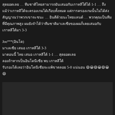
สุดยอดเลย … ทีมชาติไทยสามารถยันเสมอกับเกาหลีใต้ได้ 1-1 … ถึง
แม้ว่าเกาหลีใต้จะครองเกมได้เกือบทั้งหมด แต่การครองเกมนั้นไม่ได้ส่ง
สัญญาณว่าพวกเขาจะชนะ … ยินดีด้วยนะไทยแลนด์ … พวกคุณเป็นทีม
ที่มีคุณภาพสูง ผมยังจำได้ว่าทีมชาติมาเลเซียของผมก็เคยเสมอกับ
เกาหลีใต้มา 3-3
Joo***(อินโด)
มาเลเซีย เสมอ เกาหลีใต้ 3-3
มาตอนนี้ ไทย เสมอ เกาหลีใต้ 1-1 … สุดยอดเลย
ลองถ้าหากเป็นอินโดนีเซีย พบ เกาหลีใต้
รับรองได้เลยว่าอินโดนีเซียจะแพ้ขาดลอย 5-0 แน่นอน 😄😀😄😀😄😀
😄