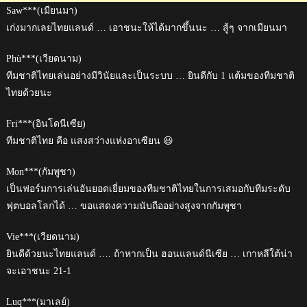
Saw***(เมียนมา)
เก่งมากเลยไทยแลนด์ … เอาชนะให้ได้มากขึ้นนะ … สู้ๆ จากเมียนมา
Phù***(เวียดนาม)
ทีมชาติไทยเล่นอย่างมีวินัยและเป็นระบบ … ยินดีกับ 1 แต้มของทีมชาติ
ไทยด้วยนะ
Fri***(อินโดนีเซีย)
ทีมชาติไทย คือ แสงสว่างแห่งอาเซียน 😃
Mon***(กัมพูชา)
เป็นฟอร์มการเล่นอันยอดเยี่ยมของทีมชาติไทยในการเสมอกับทีมระดับ
ฟุตบอลโลกได้ … ขอแสดงความนับถืออย่างสูงจากกัมพูชา
Vie***(เวียดนาม)
ยินดีด้วยนะไทยแลนด์ …. ถ้าหากเป็น ฮอนแลนด์นีเซีย … เกาหลีใต้น่า
จะเอาชนะ 21-1
Luq***(มาเลย์)