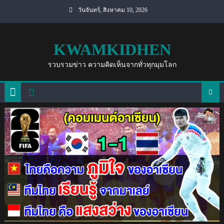
Skip
วันจันทร์, สิงหาคม 10, 2026
to
content
KWAMKIDHEN
รวบรวมข่าว ความคิดเห็นจากทั่วทุกมุมโลก