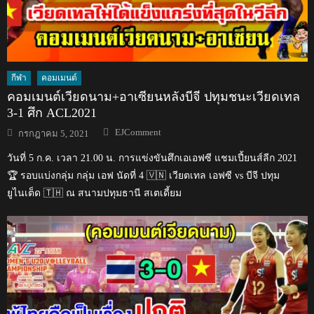
กีฬา
คอมเมนต์
คอมเมนต์เวียดนาม+อาเซียนหลังบีจี ปทุมชนะเวียดเทล
3-1 ศึก ACL2021
Author
Posted
EJComment
กรกฎาคม 5, 2021
on
วันที่ 5 ก.ค. เวลา 21.00 น. การแข่งขันศึกเอเอฟซี แชมเปี้ยนส์ลีก 2021
🏆 รอบแบ่งกลุ่ม กลุ่ม เอฟ นัดที่ 4 🇻🇳 เวียตเทล เอฟซี vs บีจี ปทุม
ยูไนเต็ด 🇹🇭 ณ สนามปทุมธานี สเตเดี้ยม