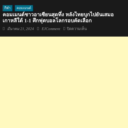
กีฬา
คอมเมนต์
คอมเมนต์ชาวอาเซียนสุดทึ่ง หลังไทยบุกไปยันเสมอ
เกาหลีใต้ 1-1 ศึกฟุตบอลโลกรอบคัดเลือก
Posted
Author
บน
มีนาคม 21, 2024
EJComment
ปิดความเห็น
on
คอม
เมน
ต์
ชาว
อาเซียน
สุด
ทึ่ง
หลัง
ไทย
บุก
ไป
ยัน
เสมอ
เกาหลีใต้
1-