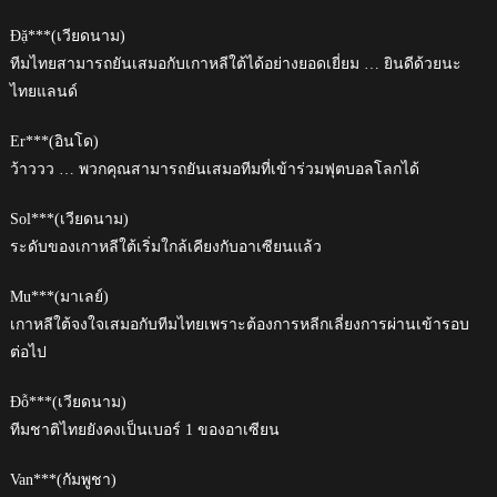
Đặ***(เวียดนาม)
ทีมไทยสามารถยันเสมอกับเกาหลีใต้ได้อย่างยอดเยี่ยม … ยินดีด้วยนะ
ไทยแลนด์
Er***(อินโด)
ว้าววว … พวกคุณสามารถยันเสมอทีมที่เข้าร่วมฟุตบอลโลกได้
Sol***(เวียดนาม)
ระดับของเกาหลีใต้เริ่มใกล้เคียงกับอาเซียนแล้ว
Mu***(มาเลย์)
เกาหลีใต้จงใจเสมอกับทีมไทยเพราะต้องการหลีกเลี่ยงการผ่านเข้ารอบ
ต่อไป
Đỗ***(เวียดนาม)
ทีมชาติไทยยังคงเป็นเบอร์ 1 ของอาเซียน
Van***(กัมพูชา)