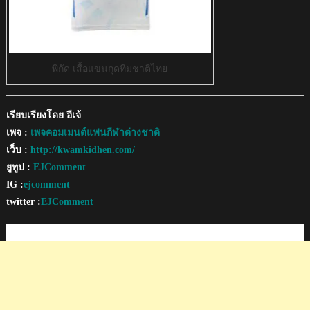
พิกัด เสื้อแขนกุดทีมชาติไทย
เรียบเรียงโดย อีเจ้
เพจ :
เพจคอมเมนต์แฟนกีฬาต่างชาติ
เว็บ :
http://kwamkidhen.com/
ยูทูป :
EJComment
IG :
ejcomment
twitter :
EJComment