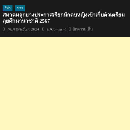
กีฬา
ข่าว
สมาคมลูกยางประกาศเรียกนักตบหญิงเข้าเก็บตัวเตรียม
ลุยศึกนานาชาติ 2567
Posted
Author
บน
กุมภาพันธ์ 27, 2024
EJComment
ปิดความเห็น
on
สมาคม
ลูก
ยาง
ประกาศ
เรียก
นัก
ตบ
หญิง
เข้า
เก็บ
ตัว
เตรียม
ลุย
ศึก
นานาชาติ