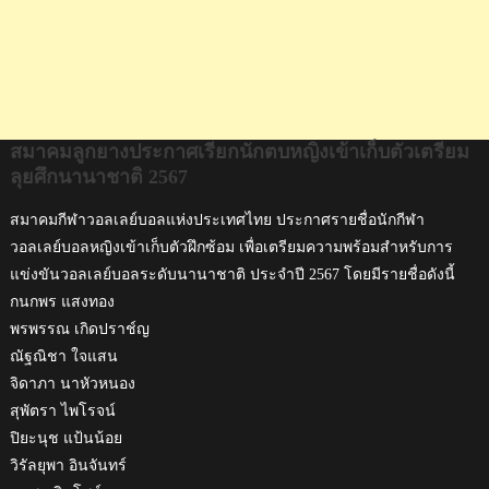
2567
สมาคมลูกยางประกาศเรียกนักตบหญิงเข้าเก็บตัวเตรียม
ลุยศึกนานาชาติ 2567
สมาคมกีฬาวอลเลย์บอลแห่งประเทศไทย ประกาศรายชื่อนักกีฬา
วอลเลย์บอลหญิงเข้าเก็บตัวฝึกซ้อม เพื่อเตรียมความพร้อมสำหรับการ
แข่งขันวอลเลย์บอลระดับนานาชาติ ประจำปี 2567 โดยมีรายชื่อดังนี้
กนกพร แสงทอง
พรพรรณ เกิดปราช์ญ
ณัฐณิชา ใจแสน
จิดาภา นาหัวหนอง
สุพัตรา ไพโรจน์
ปิยะนุช แป้นน้อย
วิรัลยุพา อินจันทร์