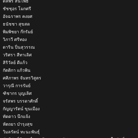
ดลพร สินโพธ์
ชัชชุอร โมกศรี
อัจฉราพร คงยศ
ธนัชชา สุขสด
พิมพิชยา ก๊กรัมย์
วิภาวี ศรีทอง
ดาริน ปิ่นสุวรรณ
วริศรา สีทาเลิศ
สิริวัลย์ ดีแก้ว
กัตติกา แก้วพิน
ศศิภาพร จันทรวิสูตร
วารุณี การรัมย์
ฑิชากร บุญเลิศ
จรัสพร บรรดาศักดิ์
กัญญารัตน์ ขุนเมือง
ทัดดาว นึกแจ้ง
หัตถยา บำรุงสุข
วิมลรัตน์ ทะนะพันธุ์