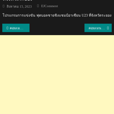
Author
Posted
EJComment
สิงหาคม 15, 2023
on
โปรแกรมการแข่งขัน ฟุตบอลชายชิงแชมป์อาเซียน U23 ที่จังหวัดระยอง
แนะแนว
คอมเมนต์ชาวอาเซียน หลังเห็นอันดับ AFC CLUB COMPETITIONS RANKING ของชาติอาเซียน
คอมเมนต์เวียดนามสุดตื่นเต้น หลังปลื้มจิตร์เตรียมไปเล่นในลีกเวียดนามกับสโมสรทง ติน
เรื่อง