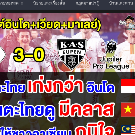
์ถ่ายทอดสด
นิยายและเรื่องสั้น
กฎหมายน่ารู้
บ้านและสวน