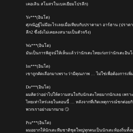
เคอเลิน สโมสรในเบลเยียมโปรลีก)
Ye***(อินโด)
ศุภณัฏฐ์ไม่มีอะไรเลยเมื่อเทียบกับปราตามา อาร์ฮาน (ปราตามา
ลีก2 ซึ่งยังไม่เคยลงสนามเป็นตัวจริง)
Wa***(อินโด)
มันเป็นการพิสูจน์ให้เห็นแล้วว่านักเตะไทยเก่งกว่านักเตะอินโ
Im***(อินโด)
เขาถูกคัดเลือกมาเพราะว่ามีคุณภาพ … ไม่ใช่เพื่อต้องการเพิ
Do***(อินโด)
ผมคิดว่าอย่าไปให้ความสนใจกับนักเตะไทยมากนักเลย เพราะ
ไทยเท่าไหร่เลยในตอนนี้ … หลังจากที่เกิดเหตุการณ์ชกต่อย
พวกเราอย่างมากมาย 🙄
Pra***(อินโด)
ผมอยากให้นักเตะทีมชาติชุดใหญ่ทุกคนเป็นนักเตะท้องถิ่นทั้งห