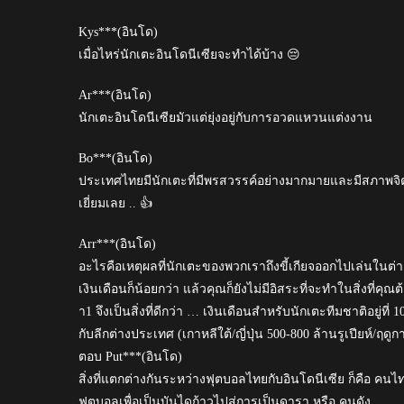
Kys***(อินโด)
เมื่อไหร่นักเตะอินโดนีเซียจะทำได้บ้าง 😔
Ar***(อินโด)
นักเตะอินโดนีเซียมัวแต่ยุ่งอยู่กับการอวดแหวนแต่งงาน
Bo***(อินโด)
ประเทศไทยมีนักเตะที่มีพรสวรรค์อย่างมากมายและมีสภาพจ
เยี่ยมเลย .. 👍
Arr***(อินโด)
อะไรคือเหตุผลที่นักเตะของพวกเราถึงขี้เกียจออกไปเล่นใน
เงินเดือนก็น้อยกว่า แล้วคุณก็ยังไม่มีอิสระที่จะทำในสิ่งที่คุ
า1 จึงเป็นสิ่งที่ดีกว่า … เงินเดือนสำหรับนักเตะทีมชาติอยู่ที่ 
กับลีกต่างประเทศ (เกาหลีใต้/ญี่ปุ่น 500-800 ล้านรูเปียห์/ฤดู
ตอบ Put***(อินโด)
สิ่งที่แตกต่างกันระหว่างฟุตบอลไทยกับอินโดนีเซีย ก็คือ ค
ฟุตบอลเพื่อเป็นบันไดก้าวไปสู่การเป็นดารา หรือ คนดัง