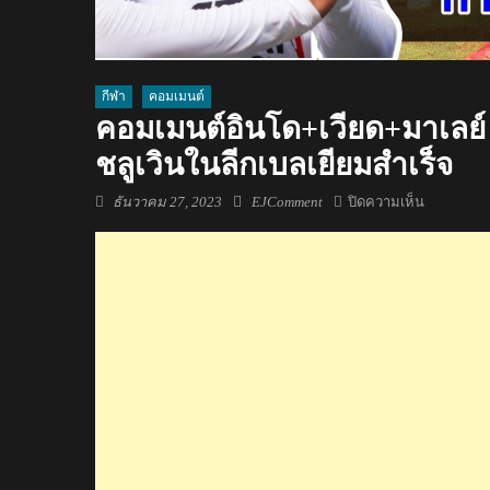
กีฬา
คอมเมนต์
คอมเมนต์อินโด+เวียด+มาเลย์ 
ชลูเวินในลีกเบลเยียมสำเร็จ
Posted
Author
บน
ธันวาคม 27, 2023
EJComment
ปิดความเห็น
on
คอม
เมน
ต์
อิน
โด+เวียด+
เลย์
หลัง
ศุภ
ณัฏฐ์
ยิง
ประตู