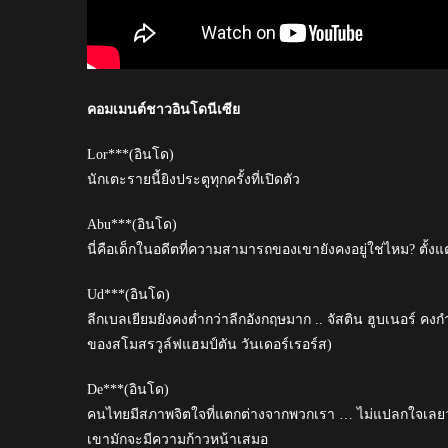
คอมเมนต์ชาวอินโดนีเซีย
Lor***(อินโด)
นักเตะรายนี้ยิงประตูทุกครั้งที่เปิดตัว
Abu***(อินโด)
นี่คือเด็กในอดีตที่ความสามารถของเขายังคงอยู่ใช่ไหม? ตั้งแ
Ud***(อินโด)
ลีกเบลเยียมยังคงต่ำกว่าลีกอังกฤษมาก .. จัสติน ฮูบเนอร์ คงกำ
ของสโมสรวูล์ฟแฮมป์ตัน วันเดอร์เรอร์ส)
De***(อินโด)
คนไทยมีสภาพจิตใจที่แตกต่างจากพวกเรา … ไม่แปลกใจเลยว
เขามักจะมีความก้าวหน้าเสมอ