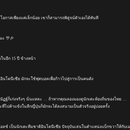
โอกาสเพียงแค่เล็กน้อย เขาก็สามารถพิสูจน์ตัวเองได้ทันที
นะ 🎊🎉
ในอีก 15 ปี ข้างหน้า
นโดนีเซีย มักจะใช้ฟุตบอลเพื่อก้าวไปสู่การเป็นคนดัง
ณัฏฐ์ก็เก่งจริงๆ นั่นแหละ … ถ้าหากคุณลองมองดูนักเตะท้องถิ่นของไทย …
่ไปค้าแข้งในลีกญี่ปุ่นก็มักจะได้ลงสนามเป็นตัวจริงอยู่บ่อยครั้ง
 วอลช์ เป็นนักเตะทีมชาติอินโดนีเซีย ปัจจุบันเล่นในตำแหน่งแบ็กขวาให้กับเ