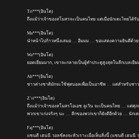
Tri***(อินโด)
ถึงแม้ว่าเจ้าของสโมสรจะเป็นคนไทย แต่เมื่อนักเตะไทยได้รับ
Ma***(อินโด)
นำหน้าไปก้าวหนึ่งเสมอ … อืมมม … ขอแสดงความยินดีด้วย
Wa***(อินโด)
ยอดเยี่ยมมาก, เขาจะกลายเป็นผู้ทำประตูสูงสุดในลีกเบลเยียม
Ah***(อินโด)
ชาวต่างชาติมักจะใช้ฟุตบอลเพื่อเป็นอาชีพ … แต่สำหรับชาวอิ
Z’ri***(อินโด)
ถึงแม้ว่าเจ้าของสโมสรโอเอช ลูเวิน จะเป็นคนไทย … แต่ศุภ
พวกเขาเก่งจริงๆ นะ … ลีกของพวกเขาก็ยังดีอีกด้วย … นักเตะที
Faj***(อินโด)
แซนดี เฮนนี วอลช์คงจะหัวเราะเมื่อเห็นสิ่งนี้ (แซนดี เฮนนี