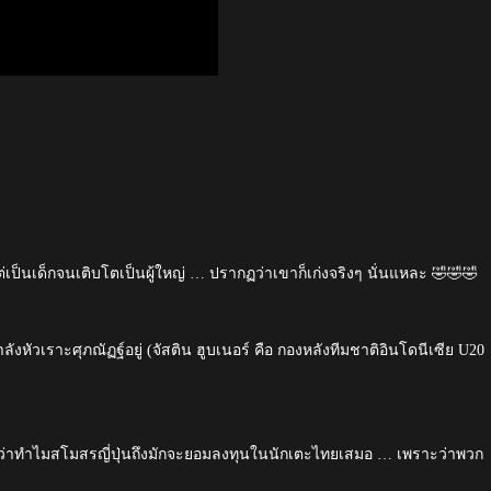
ต่เป็นเด็กจนเติบโตเป็นผู้ใหญ่ … ปรากฏว่าเขาก็เก่งจริงๆ นั่นแหละ 🤣🤣🤣
ลังหัวเราะศุภณัฏฐ์อยู่ (จัสติน ฮูบเนอร์ คือ กองหลังทีมชาติอินโดนีเซีย U20
่าทำไมสโมสรญี่ปุ่นถึงมักจะยอมลงทุนในนักเตะไทยเสมอ … เพราะว่าพวก