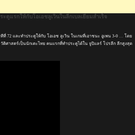
ระตูแรกให้กับโอเอชลูเวินในลีกเบลเยียมสำเร็จ
นาทีที่ 72 และทำประตูให้กับ โอเอช ลูเวิน ในเกมที่เอาชนะ อูเพน 3-0 … โดย
วัติศาสตร์เป็นนักเตะไทย คนแรกที่ทำประตูได้ใน จูปิแลร์ โปรลีก ลีกสูงสุด