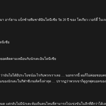
 อาร์ฮาน แบ็กซ้ายทีมชาติอินโดนีเซีย วัย 20 ปี ของ โตเกียว เวอร์ดี้ ในเจ
ดนีเซีย
่มยอดติดตามเหมือนกับนักเตะอินโดนีเซีย
ว่ามันไม่ได้มีประโยชน์อะไรกับพวกเราเลย … นอกจากนี้ ผมก็ไม่ค่อยชอบค
กันของนักเตะในกีฬาซีเกมส์ครั้งล่าสุด … ปรากฏว่าพวกเขาก็ดูถูกฟุตบอลของ
มด แต่กลับไม่มีนักเตะท้องถิ่นคนไหนที่สามารถไปแข่งขันในลีกที่ดีกว่าได้เ