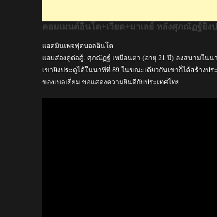
แรก
ให้
คอมเมนต์อินโด+เวียด+มาเลย์ หลังศุภณัฏฐ์ยิงป
กับ
โอ
แอดมินเพจฟุตบอลอินโด
เอ
แอบส่องคู่ต่อสู้: ศุภณัฏฐ์ เหมือนตา (อายุ 21 ปี) ลงสนามใน
ชลูเวิน
เขายิงประตูได้ในนาทีที่ 89 ในขณะเดียวกันเขาก็ได้สร้างประ
ใน
ของเบลเยี่ยม ขอแสดงความยินดีกับประเทศไทย
ลีก
เบลเยียม
สำเร็จ