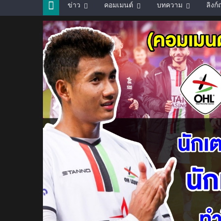
ข่าว
คอมเมนต์
บทความ
ลิงก