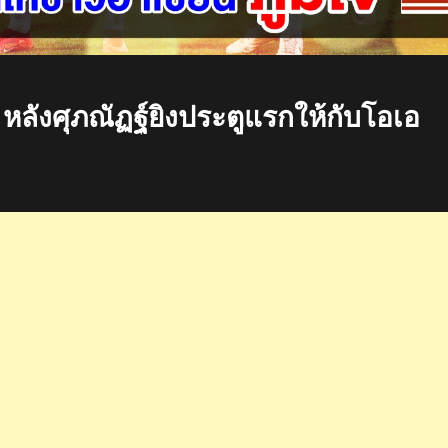
หลังศุภณัฏฐ์ยิงประตูแรกให้กับโอเอ
มา