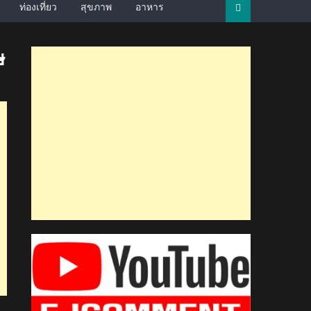
ท่องเที่ยว
สุขภาพ
อาหาร
ษ