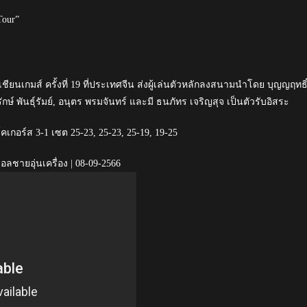
Tour”
ชียนเกมส์ ครั้งที่ 19 ที่ประเทศจีน ส่งผู้เล่นตัวหลักลงสนามนำโดย บุญญฤทธิ
กษ์ พันธุ์รัมย์, อนุตร พรมจันทร์ และมี ธนภัทร เจริญสุจ เป็นตัวรับอิสระ
อร์ส 3-1 เซต 25-23, 25-23, 25-19, 19-25
ลชายอุ่นเครื่อง | 08-09-2566