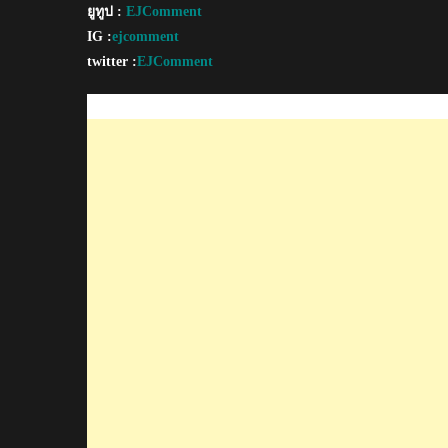
ยูทูป :
EJComment
IG :
ejcomment
twitter :
EJComment