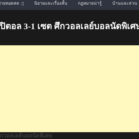
์ถ่ายทอดสด
นิยายและเรื่องสั้น
กฎหมายน่ารู้
บ้านและสวน
ปิตอล 3-1 เซต ศึกวอลเลย์บอลนัดพิเศ
ึกวอลเลย์บอลนัดพิเศษ