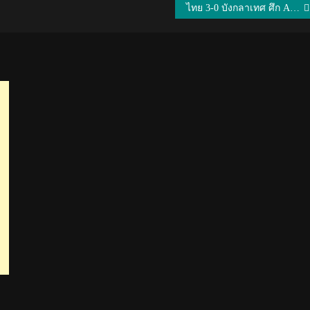
ไทย 3-0 บังกลาเทศ ศึก AFC U-23 รอบคัดเลือก นัดที่ 2