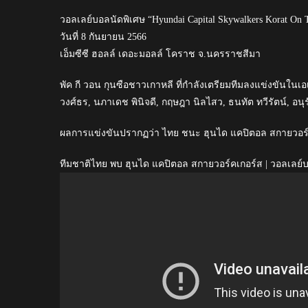
วอลเลย์บอล
วอลเลย์บอลนัดพิเศษ “Hyundai Capital Skywalkers Korat On 
นัด
วันที่ 8 กันยายน 2566
พิเศษ
เอ็มซีซี ฮอลล์ เดอะมอลล์ โคราช จ.นครราชสีมา
พัค กี วอน กุนซือชาวเกาหลี ที่กำลังเตรียมทีมลงแข่งขันในเอเ
วงศ์ธร, นภาเดช พินิจดี, กฤษฎา นิลไสว, ธนทัต ทวีรัตน์, อนุรั
ผลการแข่งขันปรากฏว่า ไทย ชนะ ฮุนได แคปิตอล สกายวอร์คเก
ทีมชาติไทย พบ ฮุนได แคปิตอล สกายวอร์คเกอร์ส | วอลเลย์บอ