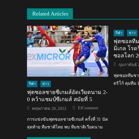
Related Articles
กีฬา
ข่าว
ฟุตซอลทีม
มิเกล โรดริ
ซอลโลก 2
Posted
กุมภาพันธ์ 
on
ฟุตซอลทีมชาต
ดริโก้ คุมทีม
กีฬา
ข่าว
ฟุตซอลชายซีเกมส์อัดเวียดนาม 2-
0 คว้าแชมป์ซีเกมส์ สมัยที่ 5
Author
Posted
EJComment
พฤษภาคม 20, 2022
on
การแข่งขันฟุตซอลชายซีเกมส์ ครั้งที่ 31 นัด
สุดท้าย ทีมชาติไทย พบ ทีมชาติเวียดนาม