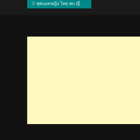
แนะแนว
ฟุตบอลหญิง ไทย พบ ญี่ปุ่น ศึก NSDF Women’s Futsal Championship 2023
เรื่อง