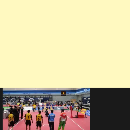
ตะ
กร้อ
คิง
ส์
คัพ
ครั้ง
ที่
36