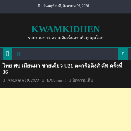
Skip
วันพฤหัสบดี, สิงหาคม 06, 2026
to
content
KWAMKIDHEN
รวบรวมข่าว ความคิดเห็นจากทั่วทุกมุมโลก
ไทย พบ เมียนมา ชายเดี่ยว U21 ตะกร้อคิงส์ คัพ ครั้งที่
36
Posted
Author
บน
กรกฎาคม 10, 2023
EJComment
ปิดความเห็น
on
ไทย
พบ
เมีย
นมา
ชาย
เดี่ยว
U21