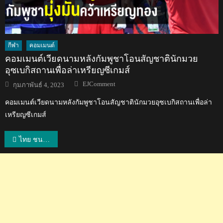
กีฬา
คอมเมนต์
คอมเมนต์เวียดนามหลังกัมพูชาโอนสัญชาตินักมวย
อุซเบกิสถานเพื่อล่าเหรียญซีเกมส์
Author
Posted
EJComment
กุมภาพันธ์ 4, 2023
on
คอมเมนต์เวียดนามหลังกัมพูชาโอนสัญชาตินักมวยอุซเบกิสถานเพื่อล่า
เหรียญซีเกมส์
แนะแนว
ไทย ชนะ เมียนมา 2-0 เซต คว้าแชมป์ทีมชายเดี่ยว U21 ตะกร้อคิงส์ คัพ ครั้งที่ 36
เรื่อง