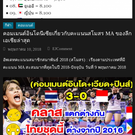
กีฬา
คอมเมนต์
คอมเมนต์อินโดนีเซียเกี่ยวกับคะแนนสโมสร MA ของลีก
เอเชียล่าสุด
Author
Posted
EJComment
พฤษภาคม 10, 2018
on
อัพเดทคะแนนสมาชิกสมาพันธ์ 2018 (สโมสร) : เรียงตามประเทศที่มี
คะแนน MA สะสมมากที่สุดในปี 2018-ปัจจุบัน วันที่ 9 พฤษภาคม 2018