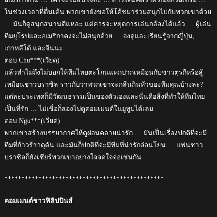
ในช่วงเวลาที่ตื่นเต้น พวกเขายังขอให้โค้ชมาร่วมสนุกไปกับพวกเขาด้วย
… มันก็ดูสนุกสนานดีแหละ แต่ควรจะหยุดการเล่นกล้องได้แล้ว … ผู้เล่น
ทีมยุโรปและอเมริกาคงจะไม่สนุกด้วย … จงดูและเรียนรู้จากญี่ปุ่น,
เกาหลีใต้ และจีนนะ
ตอบ Chu***(เวียด)
แล้วทำไมถึงไม่บอกให้ทีมไทยตะโกนแหกปากเหมือนกับชาวตุรกีหรือสู้
เหมือนชาวบราซิล ราวกับว่าพวกเขาจะกลืนกินหัวของทีมคุณบ้างละ?
แต่ละประเทศก็มีวัฒนธรรมเป็นของตัวเองและนั่นคือสิ่งที่ทำให้ทีมไทย
เป็นที่รัก … ไม่เชื่อก็ลองไปดูคอมเมนต์ในยูทูปได้เลย
ตอบ Ngu***(เวียด)
พวกเขาสร้างบรรยากาศให้ดูผ่อนคลายน่ารัก … มันเป็นเรื่องปกติที่จะมี
ทีมที่ก้าวร้าวดุดัน และมันก็ปกติที่จะมีทีมที่น่ารักอ่อนโยน … แฟนชาว
บราซิลก็ยังเชียร์พวกเขาอย่างใจจดใจจ่อเช่นกัน
***********************************************
คอมเมนต์ชาวฟิลิปปินส์