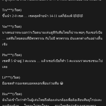
Tru***(เวียด)
ขึ้นนำ 2-0 เซต … เซตสุดท้ายนำ 14-11 แต่ก็ยังแพ้ 🤣🤣🤣
Van***(เวียด)
บางคนอาจจะบอกว่าเวียดนามเล่นสูสีกับทีมไทยก็น่าจะพอๆ กับเซอร์เบีย
… แต่ทีมไทยตอนที่มีพรพรรณ กับไม่มี พรพรรณ มันแตกต่างกันอย่างสิ้น
เชิง
Phu***(เวียด)
เซตที่ 5 นำอยู่ 3 คะแนน … แล้วเซอร์เบียก็ทำ 5 คะแนนรวดแซงชนะไป
เลย
Lê***(เวียด)
มือเซตสำรองเซตบอลหลอกเพื่อนร่วมทีม 😀
Hoa***(เวียด)
ฉันไม่เข้าใจว่าทำไมผู้เล่นไทยถึงต้องเล่นกล้องเพื่อล้อเลียนทีมยุโรปและ
อเมริกาด้วย … ใครจะไปสนใจละ … สาวไทยคิดว่าตัวเองสวยเหรอ …