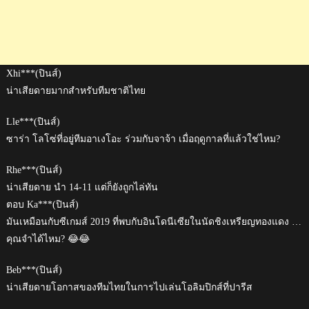
Xhi***(ปินส์)
น่าเสียดายมากสำหรับทีมชาติไทย
Lle***(ปินส์)
ซาร่า โลโซ่ที่อยู่ทีมอาเงโอะ ร่วมกับจาจ้า เมื่อฤดูกาลที่แล้วใช่ไหม?
Rhe***(ปินส์)
น่าเสียดาย นำ 14-11 แต่ก็ยังถูกไล่ทัน
ตอบ Ka***(ปินส์)
มันเหมือนกับซีเกมส์ 2019 ที่พบกับอินโดนีเซียในนัดชิงเหรียญทองแดง …
คุณจำได้ไหม? 😂😂
Beb***(ปินส์)
น่าเสียดายโอกาสของทีมไทยในการไปเล่นโอลิมปิกส์ที่ปารีส