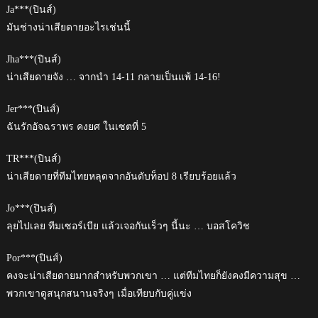
Ja***(ปินส์)
มันช่างน่าเสียดายอะไรเช่นนี้
Jha***(ปินส์)
น่าเสียดายจัง … จากนำ 14-11 กลายเป็นแพ้ 14-16!
Jer***(ปินส์)
ฉันรักอัจฉราพร คงยศ ในเซตที่ 5
TR***(ปินส์)
น่าเสียดายที่ทีมไทยหลุดจากอันดับท็อป 8 เรียบร้อยแล้ว
Jo***(ปินส์)
ลุยไปเลย ทีมเซอร์เบีย แล้วเจอกันเร็วๆ นี้นะ … บอสโควิช
Por***(ปินส์)
คงจะน่าเสียดายมากสำหรับพวกเขา … แต่ทีมไทยก็ยังคงมีความสุข …
พวกเขาดูสนุกสนานจริงๆ เมื่อเทียบกับคู่แข่ง