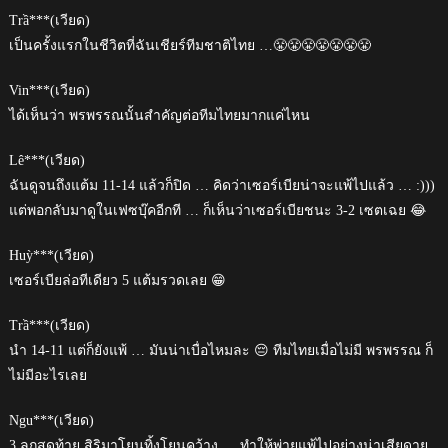
Trầ***(เวียด)
เป็นครั้งแรกในชีวิตที่ฉันเชียร์ทีมชาติไทย …😤😤😤😤😤😤😤
Vin***(เวียด)
ได้เห็นว่า พรพรรณนั้นสำคัญต่อทีมไทยมากแค่ไหน
Lê***(เวียด)
ฉันดูจนถึงแต้ม 11-14 แล้วก็ปิด … คิดว่าเซอร์เบียน่าจะแพ้ไปแล้ว … :)))
แต่พอกลับมาดูในเฟซบุ๊คอีกที … ก็เห็นว่าเซอร์เบียชนะ 3-2 เซตเฉย 😂
Huỳ***(เวียด)
เซอร์เบียล่อทีเดียว 5 แต้มรวดเลย 😁
Trầ***(เวียด)
นำ 14-11 แต่ก็ยังแพ้ … มันน่าเบื่อไหมละ 😔 ทีมไทยเมื่อไม่มี พรพรรณ ก็
ไม่มีอะไรเลย
Ngu***(เวียด)
3 ลูกสุดท้าย สิริมาโยนทิ้งโยนคว้าง … ทำให้พ่ายแพ้ไปอย่างน่าเสียดาย