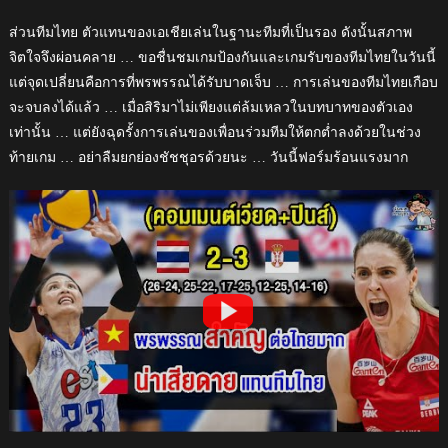
ส่วนทีมไทย ตัวแทนของเอเชียเล่นในฐานะทีมที่เป็นรอง ดังนั้นสภาพ
จิตใจจึงผ่อนคลาย … ขอชื่นชมเกมป้องกันและเกมรับของทีมไทยในวันนี้
แต่จุดเปลี่ยนคือการที่พรพรรณได้รับบาดเจ็บ … การเล่นของทีมไทยเกือบ
จะจบลงได้แล้ว … เมื่อสิริมาไม่เพียงแต่ล้มเหลวในบทบาทของตัวเอง
เท่านั้น … แต่ยังฉุดรั้งการเล่นของเพื่อนร่วมทีมให้ตกต่ำลงด้วยในช่วง
ท้ายเกม … อย่าลืมยกย่องชัชชุอรด้วยนะ … วันนี้ฟอร์มร้อนแรงมาก