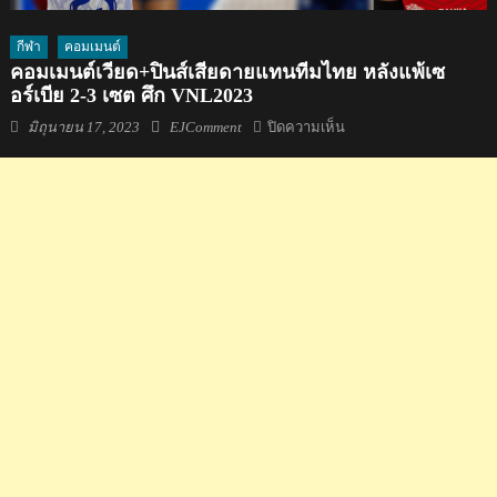
กีฬา
คอมเมนต์
คอมเมนต์เวียด+ปินส์เสียดายแทนทีมไทย หลังแพ้เซ
อร์เบีย 2-3 เซต ศึก VNL2023
Posted
Author
บน
มิถุนายน 17, 2023
EJComment
ปิดความเห็น
on
คอม
เมน
ต์เวียด+ปินส์
เสียดาย
แทน
ทีม
ไทย
หลัง
แพ้
เซ
อร์เบีย
2-
3
เซต