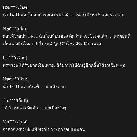
Hoà***(เวียด)
นำ 14-11 แล้วไม่สามารถเอาชนะได้ … เซอร์เบียทำ 5 แต้มรวดเลย
Ngu***(เวียด)
ตอนที่ไทยนำ 14-11 ฉันก็เปลี่ยนช่อง คิดว่าน่าจะโอเคแล้ว … แต่ตอนที่
เห็นแอดมินโพสต์ว่าไทยแพ้ 😍 รู้สึกโชคดีที่เปลี่ยนช่อง
La ***(เวียด)
พรพรรณได้รับบาดเจ็บเหรอ? สิริมาทำให้ฉันรู้สึกคลื่นไส้อาเจียน =))
Ngu***(เวียด)
นำ 14-11 แต่ก็ยังแพ้ … น่าเสียดาย
Trọ***(เวียด)
ได้ 3 เซตพอยท์แล้ว … น่าเบื่อจริงๆ
Vin***(เวียด)
ถ้าหากเซอร์เบียแพ้ พวกเขาจะตกรอบแน่นอน