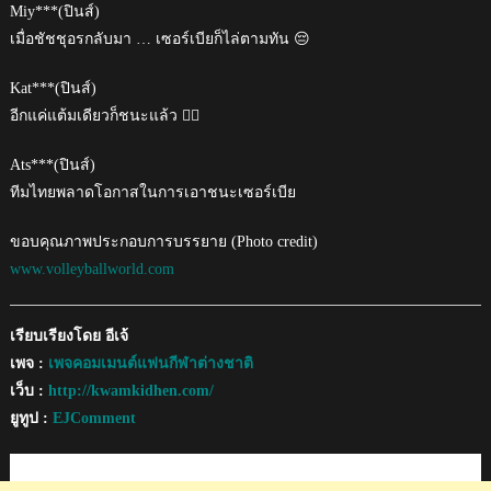
Miy***(ปินส์)
เมื่อชัชชุอรกลับมา … เซอร์เบียก็ไล่ตามทัน 😔
Kat***(ปินส์)
อีกแค่แต้มเดียวก็ชนะแล้ว 😮‍💨
Ats***(ปินส์)
ทีมไทยพลาดโอกาสในการเอาชนะเซอร์เบีย
ขอบคุณภาพประกอบการบรรยาย (Photo credit)
www.volleyballworld.com
เรียบเรียงโดย อีเจ้
เพจ :
เพจคอมเมนต์แฟนกีฬาต่างชาติ
เว็บ :
http://kwamkidhen.com/
ยูทูป :
EJComment