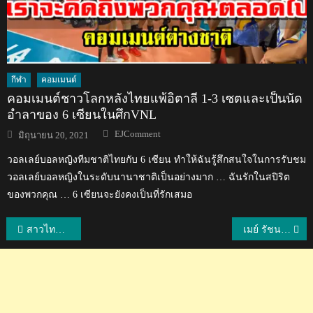
กีฬา
คอมเมนต์
คอมเมนต์ชาวโลกหลังไทยแพ้อิตาลี 1-3 เซตและเป็นนัด
อำลาของ 6 เซียนในศึกVNL
Author
Posted
EJComment
มิถุนายน 20, 2021
on
วอลเลย์บอลหญิงทีมชาติไทยกับ 6 เซียน ทำให้ฉันรู้สึกสนใจในการรับชม
วอลเลย์บอลหญิงในระดับนานาชาติเป็นอย่างมาก … ฉันรักในสปิริต
ของพวกคุณ … 6 เซียนจะยังคงเป็นที่รักเสมอ
แนะแนว
สาวไทยพ่ายเซอร์เบีย 2-3 เซต ศึกวอลเลย์บอลหญิง VNL2023 สัปดาห์ที่ 2
เมย์ รัชนก พ่าย มาริน ชวดชิงแบดอินโดนีเซีย โอเพ่น 2023
เรื่อง