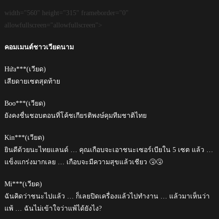
width="560" height="315" frameborder="0"
allowfullscreen="allowfullscreen">
คอมเมนต์ชาวเวียดนาม
Hứa***(เวียด)
เสียดายเซตสุดท้าย
Boo***(เวียด)
ยังคงชื่นชอบตอนที่โค้ชเกียรติพงษ์คุมทีมชาติไทย
Kin***(เวียด)
ยินดีด้วยนะไทยแลนด์ … คุณเกือบจะเอาชนะเซอร์เบียใน 5 เซต แล้ว …
แข็งแกร่งมากเลย … เกือบจะมีความสุขแล้วเชียว 🤧🤧
Mi***(เวียด)
ฉันคิดว่าชนะไปแล้ว … ก็เลยปิดเครื่องแล้วไปทำงาน … แล้วมาเห็นว่า
แพ้ … ฉันไม่เข้าใจว่าแพ้ได้ยังไง?