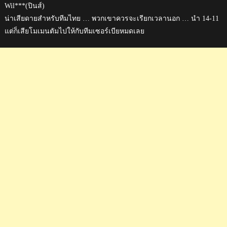
Wil***(ปินส์)
น่าเสียดายสำหรับทีมไทย … พวกเขาควรจะเรียกเวลานอก … นำ 14-11
แต่ก็เสียโมเมนตัมไปให้กับทีมเซอร์เบียหมดเลย