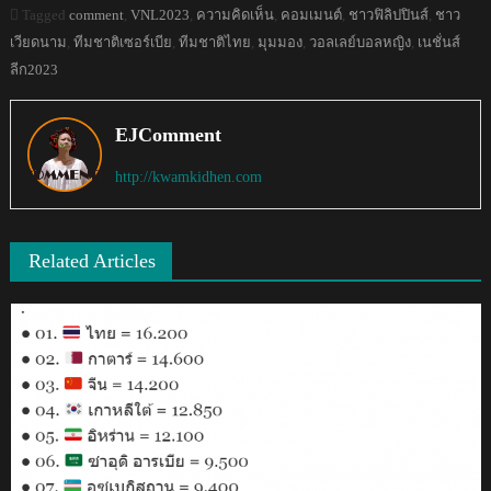
Tagged
comment
,
VNL2023
,
ความคิดเห็น
,
คอมเมนต์
,
ชาวฟิลิปปินส์
,
ชาว
เวียดนาม
,
ทีมชาติเซอร์เบีย
,
ทีมชาติไทย
,
มุมมอง
,
วอลเลย์บอลหญิง
,
เนชั่นส์
ลีก2023
EJComment
http://kwamkidhen.com
Related Articles