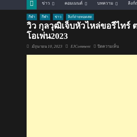
ข่าว
คอมเมนต์
บทความ
ลิงก
กีฬา
กีฬา
ข่าว
ลิงก์ถ่ายทอดสด
วิว กุลวุฒิเจ็บหัวไหล่ขอรีไท
โอเพ่น2023
Posted
Author
บน
มิถุนายน 10, 2023
EJComment
ปิดความเห็น
on
วิว
กุล
วุฒิ
เจ็บ
หัว
ไหล่
ขอ
รีไทร์
ตก
รอ
บร
องฯ