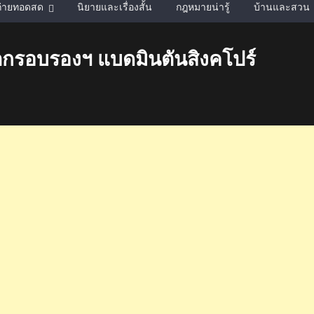
์ถ่ายทอดสด
นิยายและเรื่องสั้น
กฎหมายน่ารู้
บ้านและสวน
ร์ ตกรอบรองฯ แบดมินตันสิงคโปร์