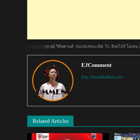
Tagged
กุลวุฒิ วิทิตศานต์
,
รอบรองชนะเลิศ
,
วิว
,
สิงคโปร์ โอเพ่น
EJComment
http://kwamkidhen.com
Related Articles