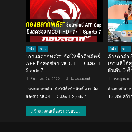
กีฬา
ข่าว
กีฬา
ข่าว
“กองสลากพลัส” จัดให้ซื้อลิขสิทธิ์​
ล้างตาสำเ
AFF ยิงสดช่อง MCOT HD และ T
เกาหลีใต้ส
Sports 7
อันดับ 3 ศ
Author
Posted
Posted
EJComment
ธันวาคม 24, 2022
กรกฎาคม 1
on
on
“กองสลากพลัส” จัดให้ซื้อลิขสิทธิ์​ AFF ยิง
ล้างตาสำเร็จ
สดช่อง MCOT HD และ T Sports 7
3-2 เซต คว้า
แนะแนว
วิวแรงต่อเนื่องชนะปอปอฟ 2-0 ทะลุรอบรองฯ ศึกขนไก่สิงคโปร์ โอเพ่น 2023
เรื่อง