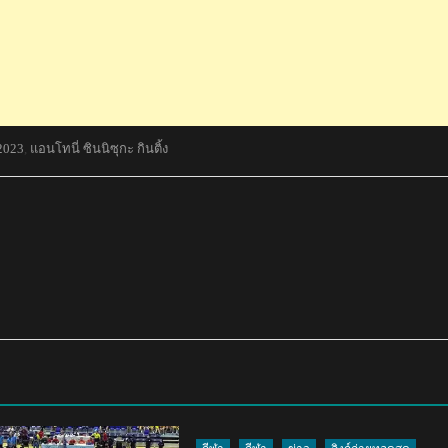
 2023
,
แอนโทนี่ ซินนิซุกะ กินติ้ง