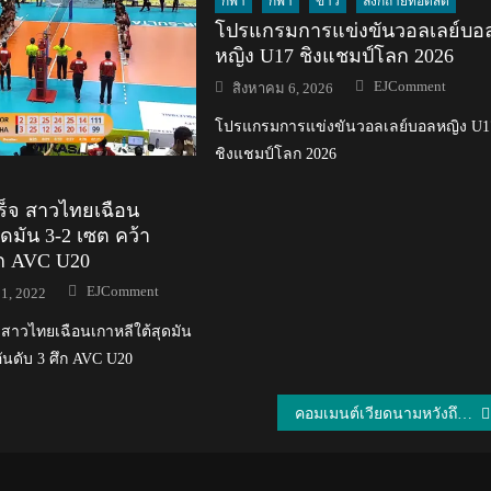
กีฬา
กีฬา
ข่าว
ลิงก์ถ่ายทอดสด
โปรแกรมการแข่งขันวอลเลย์บอ
หญิง U17 ชิงแชมป์โลก 2026
Author
Posted
EJComment
สิงหาคม 6, 2026
on
โปรแกรมการแข่งขันวอลเลย์บอลหญิง U1
ชิงแชมป์โลก 2026
ร็จ สาวไทยเฉือน
ุดมัน 3-2 เซต คว้า
ึก AVC U20
Author
EJComment
1, 2022
 สาวไทยเฉือนเกาหลีใต้สุดมัน
อันดับ 3 ศึก AVC U20
คอมเมนต์เวียดนามหวังถึงแชมป์หลังคาซัคสถานถอนตัวรายการ AVC Challenger Cup2023