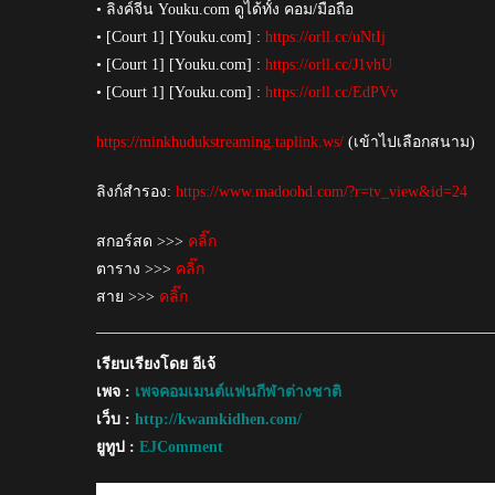
• ลิงค์จีน Youku.com ดูได้ทั้ง คอม/มือถือ
• [Court 1] [Youku.com] :
https://orll.cc/uNtIj
• [Court 1] [Youku.com] :
https://orll.cc/J1vhU
• [Court 1] [Youku.com] :
https://orll.cc/EdPVv
https://minkhudukstreaming.taplink.ws/
(เข้าไปเลือกสนาม)
ลิงก์สำรอง:
https://www.madoohd.com/?r=tv_view&id=24
สกอร์สด >>>
คลิ๊ก
ตาราง >>>
คลิ๊ก
สาย >>>
คลิ๊ก
เรียบเรียงโดย อีเจ้
เพจ :
เพจคอมเมนต์แฟนกีฬาต่างชาติ
เว็บ :
http://kwamkidhen.com/
ยูทูป :
EJComment