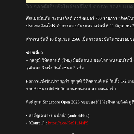
แบดมินตัน
วิว กุลวุฒิเจ็บหัวไหล่ขอรีไทร์ ตกรอบรองฯ แบด
สิงคโปร์
โอเพ่น202
ศึกแบดมินตัน ระดับ เวิลด์ ทัวร์ ซูเปอร์ 750 รายการ “สิงคโปร
ประเทศสิงคโปร์ ทำการแข่งขันระหว่างวันที่ 6-11 มิถุนายน 
สำหรับ วันที่ 10 มิถุนายน 2566 เป็นการแข่งขันในรอบรอบช
ชายเดี่ยว
– กุลวุฒิ วิทิตศานต์ (ไทย) มืออันดับ 3 ของโลก พบ แอนโทนี่ ซ
วุฒิชนะ 3 ครั้ง กินติ้งชนะ 2 ครั้ง
ผลการแข่งขันปรากฏว่า กุลวุฒิ วิทิตศานต์ แพ้ กินติ้ง 1-2 เกม 2
รอบชิงชนะเลิศ พบกับ แอนทอนเซ่น จากเดนมาร์ก
ลิงค์ดูสด Singapore Open 2023 รอบรอง 🇸🇬 (มีหลายลิงค์ ดูด
• ลิงค์ดูเฉพาะบนมือถือ (android/ios)
• [Court 1] :
https://t.co/KeS1uf4sP9