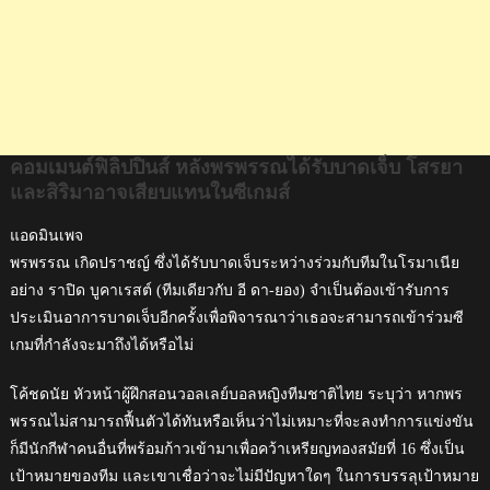
สิริ
มา
อาจ
เสียบ
แทน
ใน
ซีเกมส์
คอมเมนต์ฟิลิปปินส์ หลังพรพรรณได้รับบาดเจ็บ โสรยา
และสิริมาอาจเสียบแทนในซีเกมส์
แอดมินเพจ
พรพรรณ เกิดปราชญ์ ซึ่งได้รับบาดเจ็บระหว่างร่วมกับทีมในโรมาเนีย
อย่าง ราปิด บูคาเรสต์ (ทีมเดียวกับ อี ดา-ยอง) จำเป็นต้องเข้ารับการ
ประเมินอาการบาดเจ็บอีกครั้งเพื่อพิจารณาว่าเธอจะสามารถเข้าร่วมซี
เกมที่กำลังจะมาถึงได้หรือไม่
โค้ชดนัย หัวหน้าผู้ฝึกสอนวอลเลย์บอลหญิงทีมชาติไทย ระบุว่า หากพร
พรรณไม่สามารถฟื้นตัวได้ทันหรือเห็นว่าไม่เหมาะที่จะลงทำการแข่งขัน
ก็มีนักกีฬาคนอื่นที่พร้อมก้าวเข้ามาเพื่อคว้าเหรียญทองสมัยที่ 16 ซึ่งเป็น
เป้าหมายของทีม และเขาเชื่อว่าจะไม่มีปัญหาใดๆ ในการบรรลุเป้าหมาย