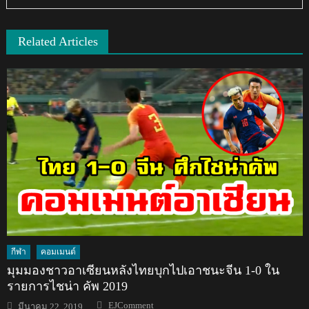
Related Articles
กีฬา
คอมเมนต์
มุมมองชาวอาเซียนหลังไทยบุกไปเอาชนะจีน 1-0 ใน
รายการไชน่า คัพ 2019
Author
Posted
EJComment
มีนาคม 22, 2019