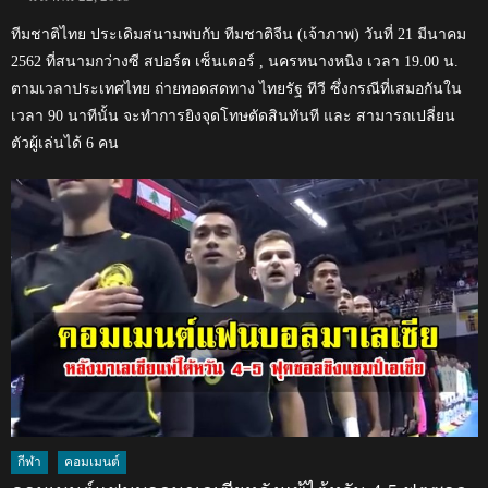
on
ทีมชาติไทย ประเดิมสนามพบกับ ทีมชาติจีน (เจ้าภาพ) วันที่ 21 มีนาคม
2562 ที่สนามกว่างซี สปอร์ต เซ็นเตอร์ , นครหนางหนิง เวลา 19.00 น.
ตามเวลาประเทศไทย ถ่ายทอดสดทาง ไทยรัฐ ทีวี ซึ่งกรณีที่เสมอกันใน
เวลา 90 นาทีนั้น จะทำการยิงจุดโทษตัดสินทันที และ สามารถเปลี่ยน
ตัวผู้เล่นได้ 6 คน
กีฬา
คอมเมนต์