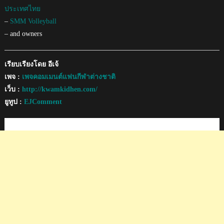
ประเทศไทย
–
SMM Volleyball
– and owners
เรียบเรียงโดย อีเจ้
เพจ :
เพจคอมเมนต์แฟนกีฬาต่างชาติ
เว็บ :
http://kwamkidhen.com/
ยูทูป :
EJComment