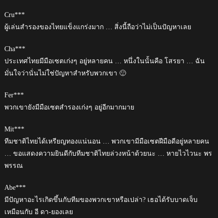
Cru***
ผู้เล่นสำรองของไทยแข็งแกร่งมาก … สิ่งนี้ถือว่าไม่เป็นปัญหาเลย
Cha***
ประเทศไทยมีมือเซตเก่งๆ อยู่หลายคน … หนึ่งในนั้นคือ โสรยา … ฉัน
มั่นใจว่านั่นไม่ใช่ปัญหาสำหรับพวกเขา 🙂
Fer***
พวกเขายังมีมือเซตสำรองเก่งๆ อยู่อีกมากมาย
Mit***
ทีมชาติไทยได้เหรียญทองแน่นอน … พวกเขามีมือเซตฝีมือดีอยู่หลายคน
… ขอแสดงความยินดีกับทีมชาติไทยล่วงหน้าด้วยนะ … หายไวไวนะ พร
พรรณ
Abe***
มีปัญหาอะไรเกิดขึ้นกับทีมของพวกเขาหรือเปล่า? เธอได้รับบาดเจ็บ
เหมือนกับ อี ดา-ยองเลย