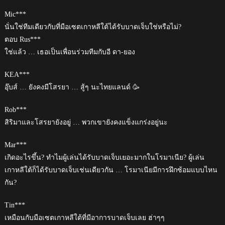
Mic***
นั่นใช่ทีมเดียวกับที่มือเซตเกาหลีใต้ได้รับบาดเจ็บใช่หรือไม่?
ตอบ Rus***
ใช่แล้ว … เธอเป็นเพื่อนร่วมทีมกับอี ดา-ยอง
KEA***
อุ๊บส์ … ยังคงมีโสรยา … สู้ๆ นะไทยแลนด์ 🥳
Rob***
สิริมาและโสรยายังอยู่ … พวกเขายังคงแข็งแกร่งอยู่นะ
Mar***
เกิดอะไรขึ้น? ทำไมผู้เล่นได้รับบาดเจ็บเยอะมากในโรมาเนีย? ผู้เล่น
เกาหลีใต้ก็ได้รับบาดเจ็บเช่นเดียวกัน … โรมาเนียมีการฝึกซ้อมแบบไหน
กัน?
Tin***
เหมือนกับมือเซตเกาหลีใต้ที่มีอาการบาดเจ็บเลย ฮ่าๆๆ