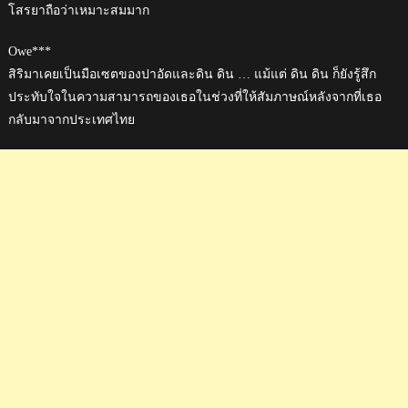
โสรยาถือว่าเหมาะสมมาก
Owe***
สิริมาเคยเป็นมือเซตของปาอัดและดิน ดิน … แม้แต่ ดิน ดิน ก็ยังรู้สึก
ประทับใจในความสามารถของเธอในช่วงที่ให้สัมภาษณ์หลังจากที่เธอ
กลับมาจากประเทศไทย