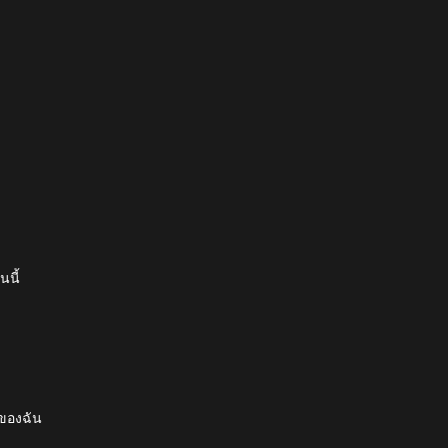
นนี้
าของฉัน