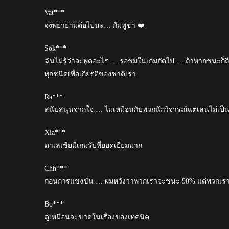
Vat***
จงพยายามต่อไปนะ… กัมพูชา ❤️
Sok***
ฉันไม่รู้ว่าจะพูดอะไร … รอชมในเกมถัดไป … ถ้าหากชนะก็ถือว
ทุกชนิดเพื่อเกียรติของชาติเรา
Ra***
สนับสนุนจากใจ … ไม่เหมือนกับพวกนักวิจารณ์แต่เล่นไม่เป็
Xia***
มาเลเซียมีเกมรับที่ยอดเยี่ยมมาก
Chh***
ก่อนการแข่งขัน … ผมหวังว่าพวกเราจะชนะ 90% แต่พวกเราเ
Bo***
ดูเหมือนจะขาดในเรื่องของเทคนิค