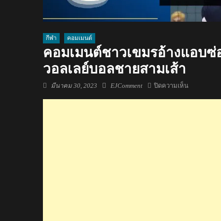
กีฬา
คอมเมนต์
คอมเมนต์ชาวเขมรอ้างแอบซ่อนไ
วอลเลย์บอลชายสามเส้า
Posted
Author
บน
มีนาคม 30, 2023
EJComment
ปิดความเห็น
on
คอม
เมน
ต์
ชาว
เขมร
อ้าง
แอบ
ซ่อน
ไพ่
หลัง
อุ่น
เครื่อง