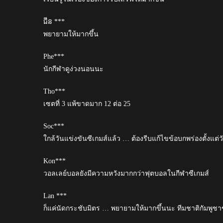
ជីន ***
พยายามให้มากขึ้น
Phe***
นักกีฬาดูง่วงนอนนะ
Tho***
เซตที่ 3 แพ้ขาดมาก 12 ต่อ 25
Soc***
ใกล้วันแข่งขันซีเกมส์แล้ว … ต้องรีบแก้ไขข้อบกพร่องตั้งแต่วั
Kon***
วอลเลย์บอลยังมีความหวังมากกว่าฟุตบอลในกีฬาซีเกมส์
Lan ***
ก็แค่นัดกระชับมิตร … พยายามให้มากขึ้นนะ ทีมชาติกัมพูช