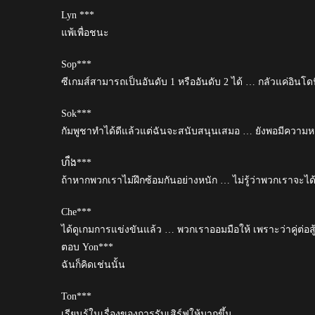
Lyn ***
แพ้เพื่อชนะ
Sop***
ซีเกมส์สามารถเป็นอันดับ 1 หรืออันดับ 2 ได้ … กลัวแค่อินโ
Sok***
กัมพูชาทำได้ดีแล้วแต่ฉันจะสนับสนุนเสมอ … ยังพอมีความหวั
ហឹង***
ถ้าหากพวกเราไม่ฝึกซ้อมกันอย่างหนัก … ไม่รู้ว่าพวกเราจะได้
Che***
ได้ดูเกมการแข่งขันแล้ว … พวกเราออมมือให้ เพราะว่าคู่ต่อส
ตอบ Yon***
ฉันก็คิดเช่นนั้น
Ton***
เรียนรู้ในเรื่องของการรับเสิร์ฟให้มากขึ้น