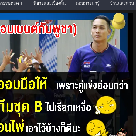
์ถ่ายทอดสด
นิยายและเรื่องสั้น
กฎหมายน่ารู้
บ้านและสวน