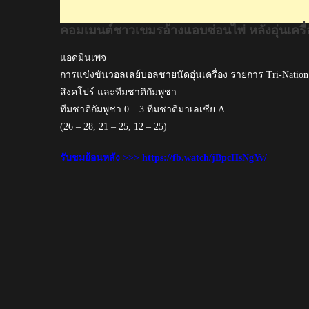
แพ้
คอมเมนต์ชาวเขมรอ้างแอบซ่อนไพ่ หลังอุ่นเคร
มาเลเซีย
ใน
แอดมินเพจ
ศึก
การแข่งขันวอลเลย์บอลชายนัดอุ่นเครื่อง รายการ Tri-Nation 
วอลเลย์บอล
สิงคโปร์ และทีมชาติกัมพูชา
ชาย
ทีมชาติกัมพูชา 0 – 3 ทีมชาติมาเลเซีย A
สาม
(26 – 28, 21 – 25, 12 – 25)
เส้า
รับชมย้อนหลัง >>>
https://fb.watch/jBpcHsNgYv/