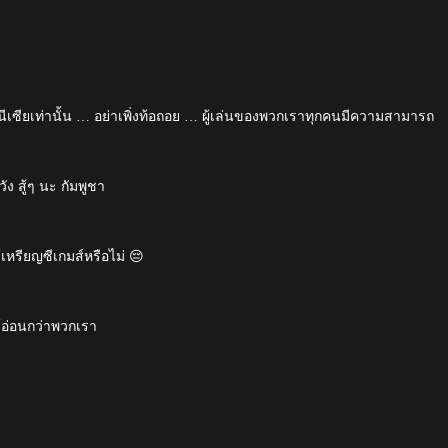
ดนีเซียเท่านั้น … อย่าเพิ่งท้อถอย … ผู้เล่นของพวกเราทุกคนมีความสามารถ
ง สู้ๆ นะ กัมพูชา
เหรียญซีเกมส์หรือไม่ 😔
ู้อ่อนกว่าพวกเรา