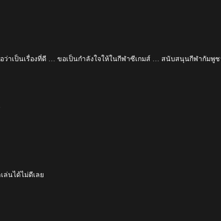
่าเป็นเรื่องที่ดี … ขอเป็นกำลังใจให้ในกีฬาซีเกมส์ … สนับสนุนกีฬากัมพูช
น
ล่นได้ไม่ดีเลย