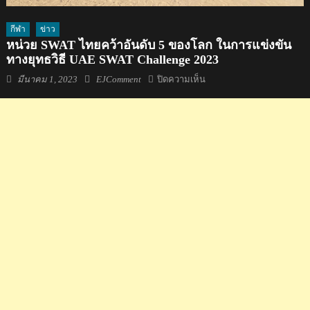
กีฬา
ข่าว
หน่วย SWAT ไทยคว้าอันดับ 5 ของโลก ในการแข่งขัน
ทางยุทธวิธี UAE SWAT Challenge 2023
Posted
Author
บน
มีนาคม 1, 2023
EJComment
ปิดความเห็น
on
หน่วย
SWAT
ไทย
คว้า
อันดับ
5
ของ
โลก
ใน
การ
แข่งขัน
ทาง
ยุทธวิธี
UAE