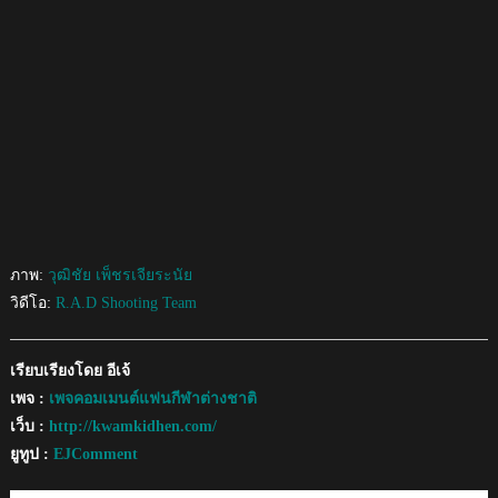
ภาพ:
วุฒิชัย เพ็ชรเจียระนัย
วิดีโอ:
R.A.D Shooting Team
เรียบเรียงโดย อีเจ้
เพจ :
เพจคอมเมนต์แฟนกีฬาต่างชาติ
เว็บ :
http://kwamkidhen.com/
ยูทูป :
EJComment