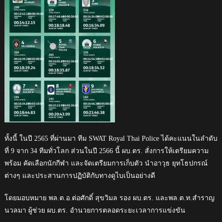
ทั้งนี้ ในปี 2565 ที่ผ่านมา ทีม SWAT Royal Thai Police ได้คะแนนในลำดับ
ที่ 9 จาก 34 ทีมทั่วโลก ส่วนในปี 2566 นี้ ผบ.ตร. สั่งการให้เตรียมความ
พร้อม คัดเลือกนักกีฬา และจัดเตรียมการเก็บตัว นำอาวุธ ยุทโธปกรณ์
ต่างๆ และประสานการปฏิบัติกับทางดูไบเป็นอย่างดี
โดยมอบหมาย พล.ต.อ.ต่อศักดิ์ สุขวิมล รอง ผบ.ตร. และพล.ต.ท.สำราญ
นวลมา ผู้ช่วย ผบ.ตร. อำนวยการตลอดระยะเวลาการแข่งขัน