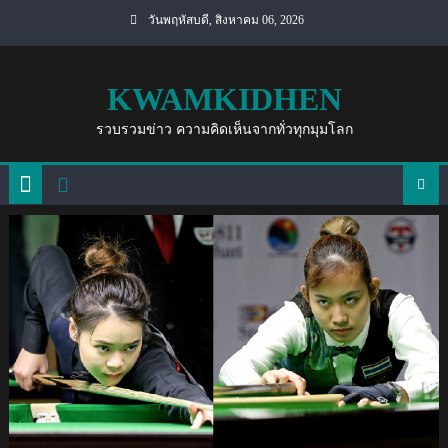
Skip
วันพฤหัสบดี, สิงหาคม 06, 2026
to
content
KWAMKIDHEN
รวบรวมข่าว ความคิดเห็นจากทั่วทุกมุมโลก