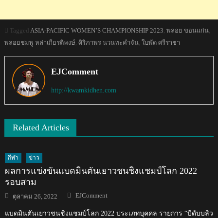
Tagged
ASIA-PACIFIC WOMEN’S CHAMPIONSHIP 2023
,
พลอย ขอนแก่น
,
พลอยชมพู หล่าเกียรติพงษ์
,
ศิริภาพร นวนทะคำจัน
,
ใบพัด ศรีราชา
EJComment
http://kwamkidhen.com
Related Articles
กีฬา
ข่าว
ผลการแข่งขันแบดมินตันเยาวชนชิงแชมป์โลก 2022
รอบสาม
Author
Posted
EJComment
ตุลาคม 26, 2022
on
แบดมินตันเยาวชนชิงแชมป์โลก 2022 ประเภทบุคคล รายการ “บีดับบลิว