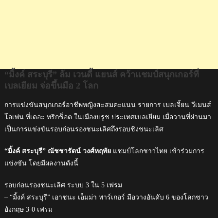
2
โลก
“มิ้งค์ สระบุรี” ล้ม เวนดี้ แยนส์ คว้าแชมป์สนุกเกอร์ที่
เบลเยียม จ่อขึ้นมือ 2 โลก
การแข่งขันสนุกเกอร์อาชีพหญิงสะสมคะแนน รายการ เบลเจี้ยน วีเมนส์
โอเพ่น ที่เดอะ ทริกช็อต ในเมืองบรูช ประเทศเบลเยียม เมื่อวานที่ผ่านมา
เป็นการแข่งขันรอบก่อนรองชนะเลิศถึงรอบชิงชนะเลิศ
“มิ้งค์ สระบุรี” ณัชชารัตน์ วงศ์หฤทัย
แชมป์โลกชาวไทย เข้าร่วมการ
แข่งขัน โดยมีผลงานดังนี้
รอบก่อนรองชนะเลิศ ระบบ 3 ใน 5 เฟรม
– “มิ้งค์ สระบุรี” เอาชนะ เอ็มม่า พาร์เกอร์ มือวางอันดับ 6 ของโลกชาว
อังกฤษ 3-0 เฟรม