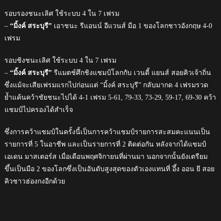
รอบรองชนะเลิศ ใช้ระบบ 4 ใน 7 เฟรม
–
“มิ้งค์ สระบุรี”
เอาชนะ รีแอนน์ อีแวนส์ มือ 1 ของโลกชาวอังกฤษ 4-0
เฟรม
รอบชิงชนะเลิศ ใช้ระบบ 4 ใน 7 เฟรม
–
“มิ้งค์ สระบุรี”
รีแมตช์ศึกชิงแชมป์โลกกับ เวนดี้ แยนส์ สอยคิวเจ้าถิ่น
ซึ่งแม้จะเสียเฟรมแรกไปก่อนแต่ “มิ้งค์ สระบุรี” กลับมากด 4 เฟรมรวด
ย้ำแค้นคว้าชัยชนะไปได้ 4-1 เฟรม 5-61, 79-33, 73-29, 59-17, 69-30 คว้า
แชมป์ไปครองได้สำเร็จ
ซึ่งการคว้าแชมป์ในครั้งนี้เป็นการคว้าแชมป์รายการสะสมคะแนนเป็น
รายการที่ 5 ในอาชีพ และเป็นรายการที่ 2 ติดต่อกัน หลังจากได้แชมป์
เอเดน มาสเตอร์ส เมื่อเดือนพฤศจิกายนที่ผ่านมา นอกจากนั้นยังเตรียม
ขึ้นเป็นมือ 2 ของโลกซึ่งเป็นอันดับสูงสุดของตัวเองแทนที่ อึ้ง ออน ยี สอย
คิวชาวฮ่องกงอีกด้วย