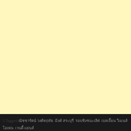
Tagged
ณัชชารัตน์ วงศ์หฤทัย
,
มิงค์ สระบุรี
,
รอบชิงชนะเลิศ
,
เบลเจี้ยน วีเมนส์
โอเพ่น
,
เวนดี้ แยนส์