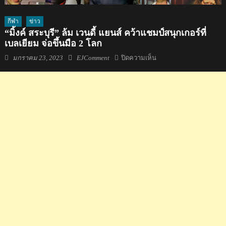
กีฬา
ข่าว
“มิ้งค์ สระบุรี” ล้ม เวนดี้ แยนส์ คว้าแชมป์สนุกเกอร์ที่
เบลเยียม จ่อขึ้นมือ 2 โลก
Posted
Author
บน
มกราคม 23, 2023
EJComment
ปิดความเห็น
on
“มิ้งค์
สระบุรี”
ล้ม
เวน
ดี้
แยนส์
คว้า
แชมป์
สนุกเกอร์
ที่
เบลเยียม
จ่อ
ขึ้น
มือ