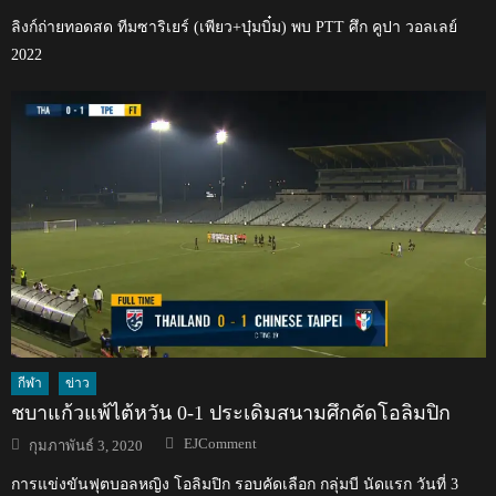
ลิงก์ถ่ายทอดสด ทีมซาริเยร์ (เพียว+บุ๋มบิ๋ม) พบ PTT ศึก คูปา วอลเลย์
2022
กีฬา
ข่าว
ชบาแก้วแพ้ไต้หวัน 0-1 ประเดิมสนามศึกคัดโอลิมปิก
Author
Posted
EJComment
กุมภาพันธ์ 3, 2020
on
การแข่งขันฟุตบอลหญิง โอลิมปิก รอบคัดเลือก กลุ่มบี นัดแรก วันที่ 3