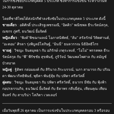
ในการชิงชัยประเภทบุคคล 5 ประเภท ซึ่งทำการแข่งขัน ระหว่างวันที่
24-30 ตุลาคม
โดยที่ชาติไทยได้ส่งนักกีฬาลงชิงชัยในประเภทบุคคล 5 ประเภท ดังนี้
ชายเดี่ยว
: อดิศักดิ์ ประเสิรฐเพชรมณี, “อิคคิว” พณิชพล ธีระรัตน์สกุล,
ณชกร ภู่ศรี, ธนวัฒน์ ยิ้มจิตต์
หญิงเดี่ยว
: “พิงค์”พิชฌามลณ์ โอภาสนิพัทธ์, “ส้ม” สรัลรักษ์ วิทิตศานต์,
“อะตอม” ศิรดา รุ่งพิบูลย์โสภิษฐ์, “มินนี่” ธมลวรรณ นิธิอิทธิไกร
ชายคู่
: วิชญะ จินตมุทธา กับ อภิรักษ์ เกตุระหงส์, “โอโม่” พรรคพล ธีระ
รัตน์สกุล กับ “พี” พีรัชชัย สุขพันธุ์, ภูริวัจน์ วัฒนพลไพศาล กับ สมัญช์
บัวสอาด
หญิงคู่
: ฐิติพร กล่อมยงค์ กับ สิรินาถ ภิระบรรณ์, นภา สามารถ กับ ปริณ
ดา พัฒนวริทธิพันธ์, พุธิตา พันธุ์ทุ้ย กับ ปทิตา ศรีสวัสดิ์
คู่ผสม
: วิชญะ จินตมุทธา กับ ปทิตา ศรีสวัสดิ์, ธนากร มีชัย กับ ฟุ้งฟ้า
กอปรธรรมกิจ, ธนวัฒน์ ยิ้มจิตต์ กับ ธิดาพร กลีบยี่สุ่น, เทียนคุณ เทียน
จันทร์ กับ สาบริน่า โสภิตา เวดเลอร์
เมื่อวันพุธที่ 26 ตุลาคม เป็นการแข่งขันในประเภทบุคคลรอบ 3 หรือรอบ