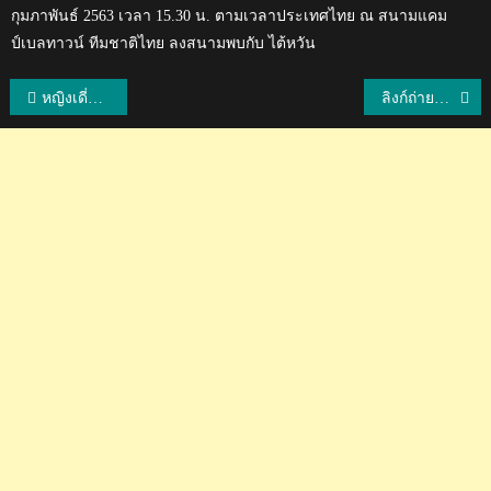
กุมภาพันธ์ 2563 เวลา 15.30 น. ตามเวลาประเทศไทย ณ สนามแคม
ป์เบลทาวน์ ทีมชาติไทย ลงสนามพบกับ ไต้หวัน
แนะแนว
หญิงเดี่ยว ชายเดี่ยว หญิงคู่ ผลงานดี ศึกแบดมินตันเฟรนช์ โอเพ่น 2022 รอบแรก
ลิงก์ถ่ายทอดสด ศึกแบดมินตันเฟรนช์ โอเพ่น 2022 27 ต.ค. 2565
เรื่อง