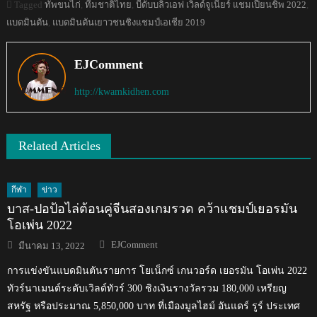
Tagged
ทัพขนไก่
,
ทีมชาติไทย
,
บีดับบลิวเอฟ เวิลด์จูเนียร์ แชมเปี้ยนชิพ 2022
,
แบดมินตัน
,
แบดมินตันเยาวชนชิงแชมป์เอเชีย 2019
EJComment
http://kwamkidhen.com
Related Articles
กีฬา
ข่าว
บาส-ปอป้อไล่ต้อนคู่จีนสองเกมรวด คว้าแชมป์เยอรมัน
โอเพ่น 2022
Author
Posted
EJComment
มีนาคม 13, 2022
on
การแข่งขันแบดมินตันรายการ โยเน็กซ์ เกนวอร์ด เยอรมัน โอเพ่น 2022
ทัวร์นาเมนต์ระดับเวิลด์ทัวร์ 300 ชิงเงินรางวัลรวม 180,000 เหรียญ
สหรัฐ หรือประมาณ 5,850,000 บาท ที่เมืองมูลไฮม์ อันแดร์ รูร์ ประเทศ