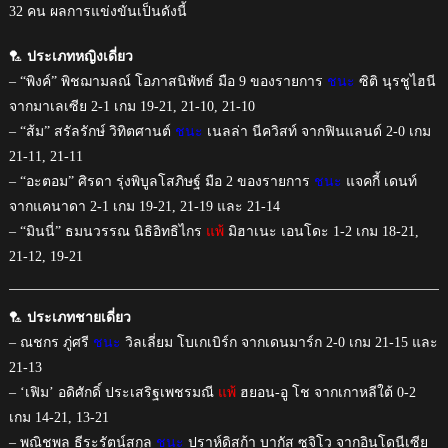
32 คน ผลการแข่งขันเป็นดังนี้
🏸
ประเภทหญิงเดี่ยว
– “พิงค์” พิชฌามลณ์ โอภาสนิพัทธ์ มือ 9 ของรายการ
ชนะ
ซิติ นุรชูไฮนี
จากมาเลเซีย 2-1 เกม 19-21, 21-10, 21-10
– “ส้ม” สรัลรักษ์ วิทิตศานต์
ชนะ
เนลล่า นีควิสท์ จากฟินแลนด์ 2-0 เกม
21-11, 21-11
– “อะตอม” ศิรดา รุ่งพิบูลโสภิษฐ์ มือ 2 ของรายการ
ชนะ
แจคกี้ เดนท์
จากแคนาดา 2-1 เกม 19-21, 21-19 และ 21-14
– “มินนี่” ธมนวรรณ นิธิอิทธิไกร
แพ้
มิฮาเนะ เอนโดะ 1-2 เกม 18-21,
21-12, 19-21
🏸
ประเภทชายเดี่ยว
– ณชกร ภู่ศรี
ชนะ
วิลเลี่ยม โบเกเบิร์ก จากเดนมาร์ก 2-0 เกม 21-15 และ
21-13
– ‘เฟิม’ อดิศักดิ์ ประเสริฐเพชรมณี
แพ้
ฮยอน-อู โช จากเกาหลีใต้ 0-2
เกม 14-21, 13-21
– พณิชพล ธีระรัตน์สกุล
ชนะ
ปราห์ดิสก้า บากัส ซูจิโว จากอินโดนีเซีย