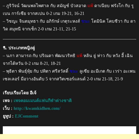
– ภูริวัจน์ วัฒนพลไพศาล กับ สมัญช์ บัวสอาด
แพ้
ดาเนียบ ฟรังโก กับ รู
เบน การ์เซีย จากสเปน 0-2 เกม 19-21, 16-21
– วิชญะ จินตมุทธา กับ อภิรักษ์ เกตุระหงส์
ชนะ
โดมินิค โคบชีวา กับ ดา
วิด สมุทนี จากเช็ก 2-0 เกม 21-11, 21-15
🏸
ประเภทหญิงคู่
– นภา สามารถ กับ ปริณดา พัฒนวริทธิ
แพ้
หลิน ยู่ ห่าว กับ หวัง อี้ เฉิน
จากไต้หวัน 0-2 เกม 8-21, 18-21
– พุธิตา พันธุ์ทุ้ย กับ ปทิตา ศรีสวัสดิ์
ชนะ
ลูเซีย อะมีเกต กับ เวร่า อะเพน
เซลเลอร์ มือวางอันดับ 5 จากสวิตเซอร์แลนด์ 2-0 เกม 21-18, 21-9
เรียบเรียงโดย อีเจ้
เพจ :
เพจคอมเมนต์แฟนกีฬาต่างชาติ
เว็บ :
http://kwamkidhen.com/
ยูทูป :
EJComment