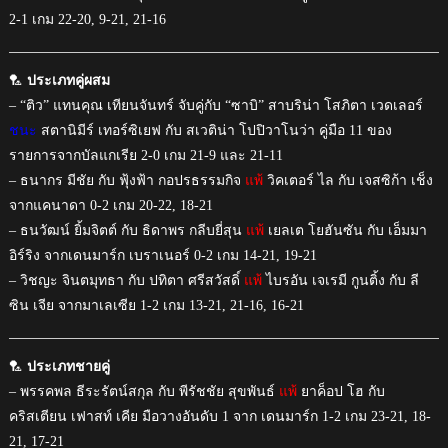
2-1 เกม 22-20, 9-21, 21-16
🏸
ประเภทคู่ผสม
– “ติว” แทนคุณ เทียนจันทร์ จับคู่กับ “ซาบิ” สาบริน่า โสภิตา เวดเลอร์
ชนะ
สตานิมีร์ เทอร์ซิเยฟ กับ สเวติน่า โปปิวาโนว่า คู่มือ 11 ของ
รายการจากบัลแกเรีย 2-0 เกม 21-9 และ 21-11
– ธนากร มีชัย กับ ฟุ้งฟ้า กอปรธรรมกิจ
แพ้
วิคเตอร์ ไล กับ เจสซิก้า เช็ง
จากแคนาดา 0-2 เกม 20-22, 18-21
– ธนวัฒน์ ยิ้มจิตต์ กับ ธิดาพร กลีบยี่สุน
แพ้
เยลเต โยฮันซัน กับ เอ็มมา
อิร์ริง จากเดนมาร์ก เบราเนอร์ 0-2 เกม 14-21, 19-21
– วิชญะ จินตมุทธา กับ ปทิตา ศรีสวัสดิ์
แพ้
ไบรอัน เจเรมี กูนติ้ง กับ ลี
ซิน เจีย จากมาเลเซีย 1-2 เกม 13-21, 21-16, 16-21
🏸
ประเภทชายคู่
– พรรคพล ธีระรัตน์สกุล กับ พีรัชชัย สุขพันธ์
แพ้
ยาค็อป โฮ กับ
คริสเตียน เฟาสท์ เคีย มือวางอันดับ 1 จาก เดนมาร์ก 1-2 เกม 23-21, 18-
21, 17-21