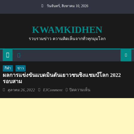
Skip
วันจันทร์, สิงหาคม 10, 2026
to
content
KWAMKIDHEN
รวบรวมข่าว ความคิดเห็นจากทั่วทุกมุมโลก
กีฬา
ข่าว
ผลการแข่งขันแบดมินตันเยาวชนชิงแชมป์โลก 2022
รอบสาม
Posted
Author
บน
ตุลาคม 26, 2022
EJComment
ปิดความเห็น
on
ผล
การ
แข่งขัน
แบดมินตัน
เยาวชน
ชิง