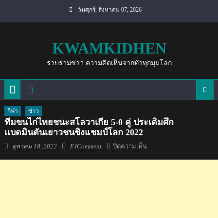
Skip
วันศุกร์, สิงหาคม 07, 2026
to
content
KWAMKIDHEN
รวบรวมข่าว ความคิดเห็นจากทั่วทุกมุมโลก
กีฬา
ข่าว
ทีมขนไก่ไทยชนะสโลวาเกีย 5-0 คู่ ประเดิมศึก
แบดมินตันเยาวชนชิงแชมป์โลก 2022
Posted
Author
บน
ตุลาคม 18, 2022
EJComment
ปิดความเห็น
on
ทีม
ขน
ไก่
ไทย
ชนะ
สโล