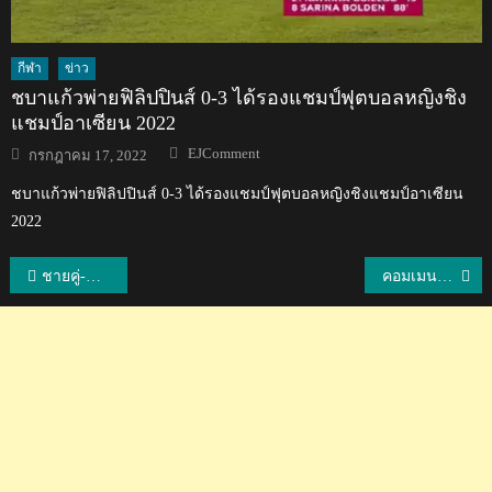
กีฬา
ข่าว
ชบาแก้วพ่ายฟิลิปปินส์ 0-3 ได้รองแชมป์ฟุตบอลหญิงชิง
แชมป์อาเซียน 2022
Author
Posted
EJComment
กรกฎาคม 17, 2022
on
ชบาแก้วพ่ายฟิลิปปินส์ 0-3 ได้รองแชมป์ฟุตบอลหญิงชิงแชมป์อาเซียน
2022
แนะแนว
ชายคู่-คู่ผสมไทย คว้าแชมป์แบดมินตันอียิปต์ อินเตอร์เนชั่นแนล 2022
คอมเมนต์ชาวเวียดนามหลังอรอุมาทำ 32 แต้ม ช่วยทีมบั๊กนิญพลิกชนะลองอัน 3-2 เซต
เรื่อง