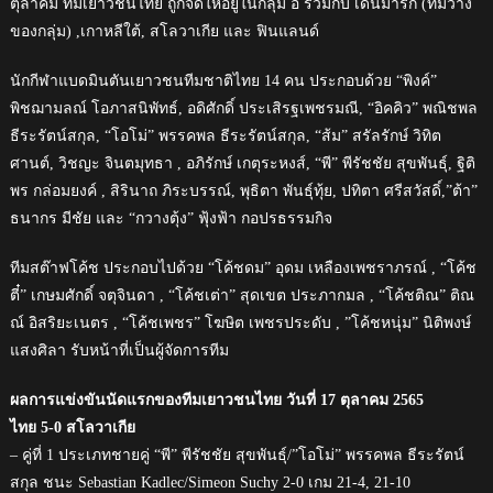
ตุลาคม ทีมเยาวชนไทย ถูกจัดให้อยู่ในกลุ่ม อี ร่วมกับ เดนมาร์ก (ทีมวาง
ของกลุ่ม) ,เกาหลีใต้, สโลวาเกีย และ ฟินแลนด์
นักกีฬาแบดมินตันเยาวชนทีมชาติไทย 14 คน ประกอบด้วย “พิงค์”
พิชฌามลณ์ โอภาสนิพัทธ์, อดิศักดิ์ ประเสิรฐเพชรมณี, “อิคคิว” พณิชพล
ธีระรัตน์สกุล, “โอโม่” พรรคพล ธีระรัตน์สกุล, “ส้ม” สรัลรักษ์ วิทิต
ศานต์, วิชญะ จินตมุทธา , อภิรักษ์ เกตุระหงส์, “พี” พีรัชชัย สุขพันธุ์, ฐิติ
พร กล่อมยงค์ , สิรินาถ ภิระบรรณ์, พุธิตา พันธุ์ทุ้ย, ปทิตา ศรีสวัสดิ์,”ต้า”
ธนากร มีชัย และ “กวางตุ้ง” ฟุ้งฟ้า กอปรธรรมกิจ
ทีมสต๊าฟโค้ช ประกอบไปด้วย “โค้ชดม” อุดม เหลืองเพชราภรณ์ , “โค้ช
ตี๋” เกษมศักดิ์ จตุจินดา , “โค้ชเต่า” สุดเขต ประภากมล , “โค้ชติณ” ติณ
ณ์ อิสริยะเนตร , “โค้ชเพชร” โฆษิต เพชรประดับ , ”โค้ชหนุ่ม” นิติพงษ์
แสงศิลา รับหน้าที่เป็นผู้จัดการทีม
ผลการแข่งขันนัดแรกของทีมเยาวชนไทย วันที่ 17 ตุลาคม 2565
ไทย 5-0 สโลวาเกีย
– คู่ที่ 1 ประเภทชายคู่ “พี” พีรัชชัย สุขพันธุ์/”โอโม่” พรรคพล ธีระรัตน์
สกุล ชนะ Sebastian Kadlec/Simeon Suchy 2-0 เกม 21-4, 21-10