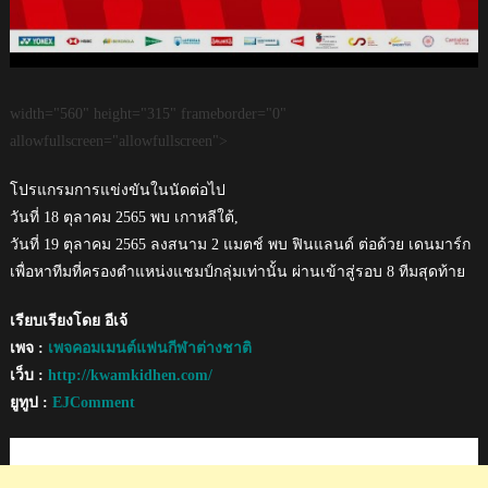
width="560" height="315" frameborder="0"
allowfullscreen="allowfullscreen">
โปรแกรมการแข่งขันในนัดต่อไป
วันที่ 18 ตุลาคม 2565 พบ เกาหลีใต้,
วันที่ 19 ตุลาคม 2565 ลงสนาม 2 แมตช์ พบ ฟินแลนด์ ต่อด้วย เดนมาร์ก
เพื่อหาทีมที่ครองตำแหน่งแชมป์กลุ่มเท่านั้น ผ่านเข้าสู่รอบ 8 ทีมสุดท้าย
เรียบเรียงโดย อีเจ้
เพจ :
เพจคอมเมนต์แฟนกีฬาต่างชาติ
เว็บ :
http://kwamkidhen.com/
ยูทูป :
EJComment