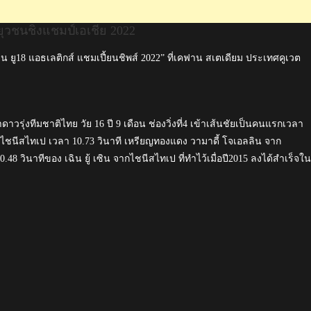
ยุวชนชิงแชมป์เอเชีย 2022
น ยู18 แอธเลติกส์ แชมเปี้ยนชิพส์ 2022” ที่เคฟาน สเตเดียม ประเทศคูเวต
วรุ่งทีมชาติไทย วัย 16 ปี 9 เดือน ช่องวิ่งที่4 เข้าเส้นชัยเป็นคนแรกเวลา
กไชนีสไทเป เวลา 10.73 วินาที เหรียญทองแดง วามาดี้ โจเอลลิน จาก
0.48 วินาทีของ เฉิน ยู้ เซิน จากไชนีสไทเป ที่ทำไว้เมื่อปี2015 ลงได้สำเร็จใน