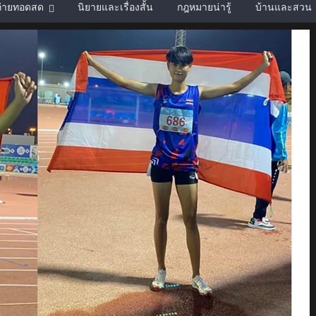
์ถ่ายทอดสด
นิยายและเรื่องสั้น
กฎหมายน่ารู้
บ้านและสวน