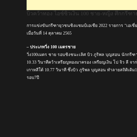
ชิง
บิวคว้าทอง ไอซ์ซิวเงิน 100 ชาย-หญิง ศึกกรีฑา
แชมป์
เอเชีย
การแข่งขันกรีฑายุวชนชิงแชมป์เอเชีย 2022 รายการ “เอเชี่ย
2022
เมื่อวันที่ 14 ตุลาคม 2565
– ประเภทวิ่ง 100 เมตรชาย
วิ่ง100เมตร ชาย รอบชิงชนะเลิศ บิว ภูริพล บุญสอน นักกรีฑาดา
10.33 วินาทีคว้าเหรียญทองมาครอง เหรียญเงิน โป จิว ลี จา
เกาหลีใต้ 10.77 วินาที ซึ่งบิว ภูริพล บุญสอน ทำลายสถิติเดิม1
รอบ7ปี