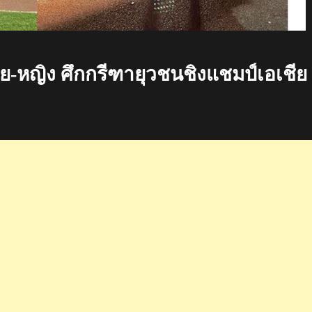
าย-หญิง ศึกกรีฑายุวชนชิงแชมป์เอเชีย