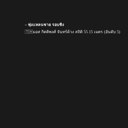
– พุ่งเเหลนชาย รอบชิง
🇹🇭มอส กิตติพงศ์ จันทร์ด้วง สถิติ 55.15 เมตร (อันดับ 5)