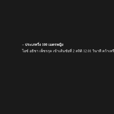
– ประเภทวิ่ง 100 เมตรหญิง
ไอซ์ อธิชา เพ็ชรกุล เข้าเส้นชัยที่ 2 สถิติ 12.01 วินาที คว้า