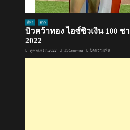
กีฬา
ข่าว
บิวคว้าทอง ไอซ์ซิวเงิน 100 ช
2022
Posted
Author
บน
ตุลาคม 14, 2022
EJComment
ปิดความเห็น
on
บิว
คว้า
ทอง
ไอซ์
ซิว
เงิน
100
ชาย-
หญิง
ศึก
กรีฑา
ยุวชน