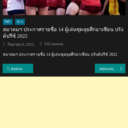
กีฬา
ข่าว
สมาคมฯ ประกาศรายชื่อ 14 ผู้เล่นชุดลุยศึกอาเซียน ปรัง
ด์ปรีซ์ 2022
Author
Posted
EJComment
กันยายน 6, 2022
on
สมาคมฯ ประกาศรายชื่อ 14 ผู้เล่นชุดลุยศึกอาเซียน ปรังด์ปรีซ์ 2022
แนะแนว
คอมเมนต์ชาวอาเซียนก่อนเกม ไทย พบ อิหร่าน ศึกฟุตซอลชิงแชมป์เอเชีย 2022
คอมเมนต์ชาวอิหร่านและเอเชีย หลังไทยแพ้อิหร่าน 0-5 ศึกฟุตซอลชิงแชมป์เอเชีย 2022
เรื่อง