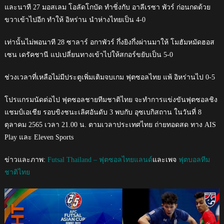
และนาที 27 มอสเลม โอลัดโกบัด ทำชิ่งกับ อาลีเรซา พัวร์ ก่อนกดด้วย
ขวาเข้าไปอีก ทำให้ อิหร่าน นำห่างไทยเป็น 4-0
เท่านั้นไม่พอนาที 28 ซาลาร์ อกาพัวร์ กึ่งยิงกึ่งผ่านมาให้ โมฮัมหมัดฮอส
เซน เดรัคชานี แปเปลี่ยนทางเข้าไปให้สกอร์ขยับเป็น 5-0
ช่วงเวลาที่เหลือไม่มีประตูเพิ่มเติมจบเกม ฟุตซอลไทย แพ้ อิหร่านไป 0-5
โปรแกรมนัดต่อไป ฟุตซอลชายทีมชาติไทย จะทำการแข่งขันฟุตซอลชิง
แชมป์เอเชีย รอบขิงชนะเลิศอันดับ 3 พบกับ อุซเบกิสถาน ในวันที่ 8
ตุลาคม 2565 เวลา 21.00 น. ตามเวลาประเทศไทย ถ่ายทอดสด ทาง AIS
Play และ Eleven Sports
ข่าวและภาพ:
Futsal Thailand – ฟุตซอลไทยแลนด์
และเพจ
ฟุตบอลทีม
ชาติไทย