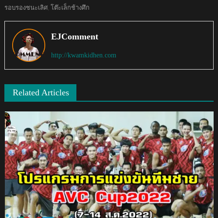
รอบรองชนะเลิศ
,
โต๊ะเล็กช้างศึก
EJComment
http://kwamkidhen.com
Related Articles