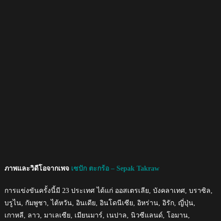
ภาพและวิดีโอจากเพจ
เซปัก ตะกร้อ – Sepak Takraw
การแข่งขันครั้งนี้มี 23 ประเทศ ได้แก่ ออสเตรเลีย, บังคลาเทศ, บราซิล,
บรูไน, กัมพูชา, ไต้หวัน, อินเดีย, อินโดนีเซีย, อิหร่าน, อิรัก, ญี่ปุ่น,
เกาหลี, ลาว, มาเลเซีย, เมียนมาร์, เนปาล, นิวซีแลนด์, โอมาน,