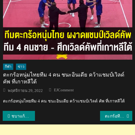
กีฬา
ข่าว
ตะกร้อหนุ่มไทยทีม 4 คน ชนะอินเดีย คว้าแชมป์เวิลด์
คัพ ที่เกาหลีใต้
Author
Posted
EJComment
พฤศจิกายน 29, 2022
on
ตะกร้อหนุ่มไทยทีม 4 คน ชนะอินเดีย คว้าแชมป์เวิลด์ คัพ ที่เกาหลีใต้
แนะแนว
ชบาแก้ว U18 พ่ายเวียดนาม 0-1 เข้ารอบรองฯ พบออสเตรเลีย
ตะกร้อทีมชุดชายไทยอัดเสือเหลืองมาเลเซีย 2-0 ทีม ทะลุชิงฯ กับเกาหลีใต้
เรื่อง