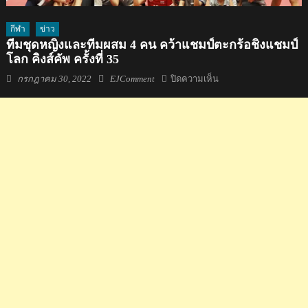
กีฬา
ข่าว
ทีมชุดหญิงและทีมผสม 4 คน คว้าแชมป์ตะกร้อชิงแชมป์
โลก คิงส์คัพ ครั้งที่ 35
Posted
Author
บน
กรกฎาคม 30, 2022
EJComment
ปิดความเห็น
on
ทีม
ชุด
หญิง
และ
ทีม
ผสม
4
คน
คว้า
แชมป์
ตะกร้อ
ชิง
แชมป์
โลก