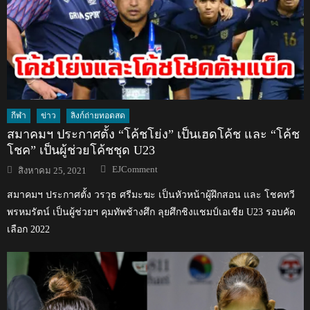
กีฬา
ข่าว
ลิงก์ถ่ายทอดสด
สมาคมฯ ประกาศตั้ง “โค้ชโย่ง” เป็นเฮดโค้ช และ “โค้ช
โชค” เป็นผู้ช่วยโค้ชชุด U23
Author
Posted
EJComment
สิงหาคม 25, 2021
on
สมาคมฯ ประกาศตั้ง วรวุธ ศรีมะฆะ เป็นหัวหน้าผู้ฝึกสอน และ โชคทวี
พรหมรัตน์ เป็นผู้ช่วยฯ คุมทัพช้างศึก ลุยศึกชิงแชมป์เอเชีย U23 รอบคัด
เลือก 2022