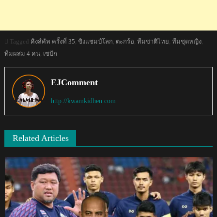
Tagged
คิงส์คัพ ครั้งที่ 35
,
ชิงแชมป์โลก
,
ตะกร้อ
,
ทีมชาติไทย
,
ทีมชุดหญิง
,
ทีมผสม 4 คน
,
เซปัก
EJComment
http://kwamkidhen.com
Related Articles