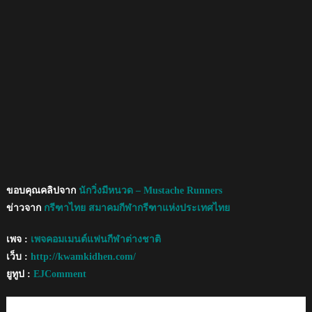
ขอบคุณคลิปจาก
นักวิ่งมีหนวด – Mustache Runners
ข่าวจาก
กรีฑาไทย สมาคมกีฬากรีฑาแห่งประเทศไทย
เพจ :
เพจคอมเมนต์แฟนกีฬาต่างชาติ
เว็บ :
http://kwamkidhen.com/
ยูทูป :
EJComment