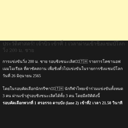
ม.
ชาย
ประวัติศาสตร์! เจ้าบิว เข้าที่ 1 เวลาผ่านเข้าชิงแชมป์โลก
วิ่ง 200 ม. ชาย
การแข่งขันวิ่ง 200 ม. ชาย รอบชิงชนะเลิศ🏃‍♂️🇹🇭 รายการโคซานอฟ
เมมโมเรียล ที่คาซัคสถาน เพื่อชิงตั๋วไปแข่งขันในรายการชิงแชมป์โลก
วันที่ 26 มิถุนายน 2565
โดยในรอบคัดเลือกนักกรีฑา🏃‍♂️🇹🇭 นักกีฬาไทยเข้าร่วมแข่งขันทั้งหมด
3 คน ผ่านเข้าสู่รอบชิงชนะเลิศได้ทั้ง 3 คน โดยมีสถิติดังนี้
รอบคัดเลือกพวกที่ 1 สรอรรถ ดาบบัง (lane 2) เข้าที่2 เวลา 21.50 วินาที