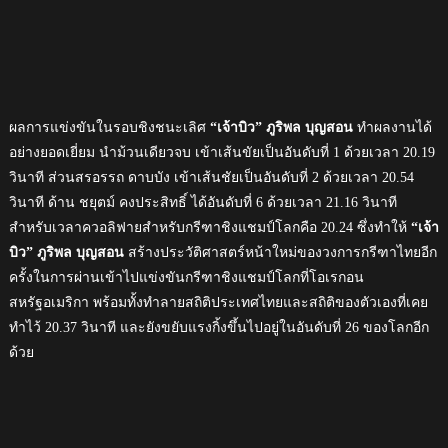
ผลการแข่งขันในรอบชิงชนะเลิศ
“เจ้าบิว” ภูริพล บุญสอน
ทำผลงานได้
อย่างยอดเยี่ยม นำม้วนเดียวจบ เข้าเส้นขัยเป็นอันดับที่ 1 ด้วยเวลา 20.19
วินาที ส่วนสรอรรถ ดาบบัง เข้าเส้นชัยเป็นอันดับที่ 2 ด้วยเวลา 20.54
วินาที ด้าน ชยุตม์ คงประสิทธิ์ ได้อันดับที่ 6 ด้วยเวลา 21.16 วินาที
สำหรับเวลาควอลิฟายสำหรับกรีฑาชิงแชมป์โลกคือ 20.24 ซึ่งทำให้
“เจ้า
บิว” ภูริพล บุญสอน
สร้างประวัติศาสตร์หน้าใหม่ของวงการกรีฑาไทยอีก
ครั้งในการผ่านเข้าไปแข่งขันกรีฑาชิงแชมป์โลกที่โอเรกอน
สหรัฐอเมริกา พร้อมทั้งทำลายสถิติประเทศไทยและสถิติของตัวเองที่เคย
ทำไว้ 20.37 วินาที และยังขยับแรงกิ้งขึ้นไปอยู่ในอันดับที่ 26 ของโลกอีก
ด้วย