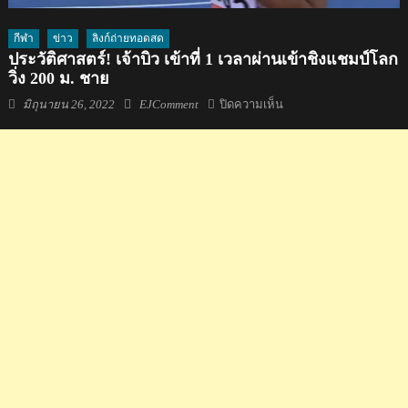
กีฬา
ข่าว
ลิงก์ถ่ายทอดสด
ประวัติศาสตร์! เจ้าบิว เข้าที่ 1 เวลาผ่านเข้าชิงแชมป์โลก
วิ่ง 200 ม. ชาย
Posted
Author
บน
มิถุนายน 26, 2022
EJComment
ปิดความเห็น
on
ประวัติศาสตร์!
เจ้า
บิว
เข้า
ที่
1
เวลา
ผ่าน
เข้า
ชิง
แชมป์
โลก
วิ่ง
200