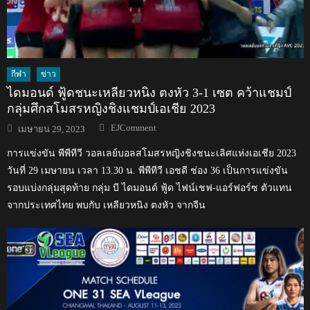
กีฬา
ข่าว
ไดมอนด์ ฟู้ดชนะเหลียวหนิง ตงหัว 3-1 เซต คว้าแชมป์
กลุ่มศึกสโมสรหญิงชิงแชมป์เอเชีย 2023
Author
Posted
EJComment
เมษายน 29, 2023
on
การแข่งขัน พีพีทีวี วอลเลย์บอลสโมสรหญิงชิงชนะเลิศแห่งเอเชีย 2023
วันที่ 29 เมษายน เวลา 13.30 น. พีพีทีวี เอชดี ช่อง 36 เป็นการแข่งขัน
รอบแบ่งกลุ่มสุดท้าย กลุ่ม บี ไดมอนด์ ฟู้ด ไฟน์เชฟ-แอร์ฟอร์ซ ตัวแทน
จากประเทศไทย พบกับ เหลียวหนิง ตงหัว จากจีน