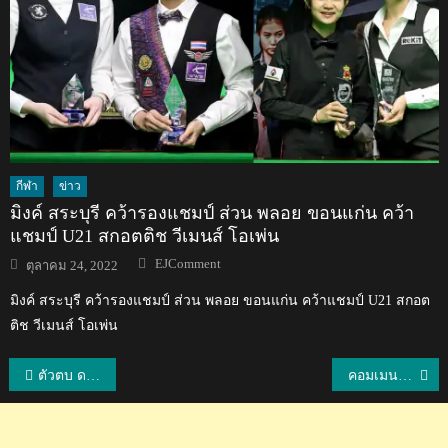
กีฬา
ข่าว
มิงค์ สระบุรี คว้ารองแชมป์ ส่วน พลอย ขอนแก่น คว้า
แชมป์ U21 สกอตติช วีเมนส์ โอเพ่น
Author
Posted
EJComment
ตุลาคม 24, 2022
on
มิงค์ สระบุรี คว้ารองแชมป์ ส่วน พลอย ขอนแก่น คว้าแชมป์ U21 สกอต
ติช วีเมนส์ โอเพ่น
แนะแนว
ตัวตบ ดลพร สวมบทมือเซต พาทีมชาติไทย U20 คว้าชัย 3 นัดรวด ศึก ปริ๊นเซส คัพ ครั้งที่ 21
คอมเมนต์เกาหลี+ญี่ปุ่น+ชาวโลกสุดทึ่ง! หลังเห็นการวิ่งภูริพล และลมกรดทีมชาติไทย
เรื่อง