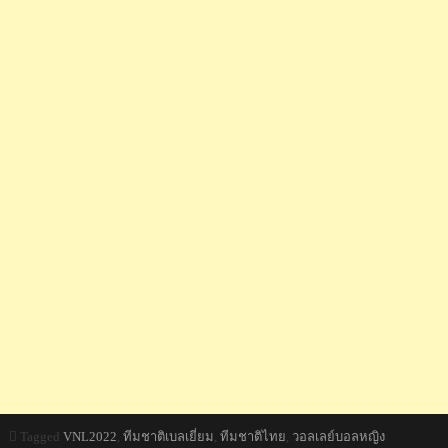
Tagged
VNL2022
,
ทีมชาติเบลเยี่ยม
,
ทีมชาติไทย
,
วอลเลย์บอลหญิง