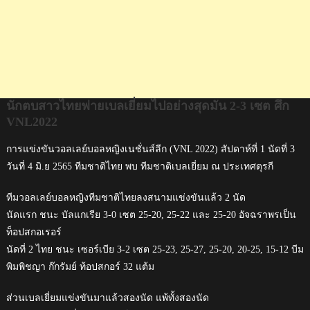
VNL2022
นักตบสาวไทยพ่ายเบลเยี่ยมไปอย่างสุดมัน 2-3 เซต ศึก
VNL2022
การแข่งขันวอลเลย์บอลหญิงเนชั่นส์ลีก (VNL 2022) สัปดาห์ที่ 1 นัดที่ 3
วันที่ 4 มิ.ย 2565 ทีมชาติไทย พบ ทีมชาติเบลเยี่ยม ณ ประเทศตุรกี
ทีมวอลเลย์บอลหญิงทีมชาติไทยลงสนามแข่งขันแล้ว 2 นัด
นัดแรก ชนะ บัลแกเรีย 3-0 เซต 25-20, 25-22 และ 25-20 อัจฉราพรเป็น
ท็อปสกอเรอร์
นัดที่ 2 ไทย ชนะ เซอร์เบีย 3-2 เซต 25-23, 25-27, 25-20, 20-25, 15-12 บีม
พิมพิชญา ก๊กรัมย์ ท้อปสกอร์ 32 แต้ม
ส่วนเบลเยี่ยมแข่งขันมาแล้วสองนัด แพ้ทั้งสองนัด