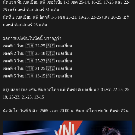
นัดแรก ทีมเบลเยี่ยม แพ้ เซอร์เบีย 1-3 เซต 25-14, 16-25, 17-25 และ 22-
25 เฮร์บอทส์ ท้อปสกอร์ 31 แต้ม
นัดที่ 2 เบลเยี่ยม แพ้ อิตาลี 1-3 เซต 25-21, 19-25, 23-25 และ 20-25 เฮร์
บอทส์ ท้อปสกอร์ 26 แต้ม
ผลการแข่งขันในนัดนี้ ปรากฏว่า
เซตที่ 1 ไทย 🇹🇭 22-25 🇧🇪 เบลเยี่ยม
เซตที่ 2 ไทย 🇹🇭 25-18 🇧🇪 เบลเยี่ยม
เซตที่ 3 ไทย 🇹🇭 25-23 🇧🇪 เบลเยี่ยม
เซตที่ 4 ไทย 🇹🇭 21-25 🇧🇪 เบลเยี่ยม
เซตที่ 5 ไทย 🇹🇭 13-15 🇧🇪 เบลเยี่ยม
สรุปผลการแข่งขัน ทีมชาติไทย แพ้ ทีมชาติเบลเยี่ยม 2-3 เซต 22-25, 25-
18, 25-23, 21-25, 13-15
นัดถัดไป วันที่ 5 มิ.ย.2565 เวลา 20.00 น. ทีมชาติไทย พบกับ ทีมชาติจีน