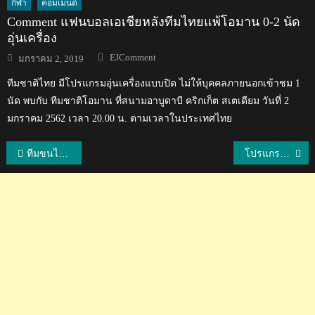
กีฬา
คอมเมนต์
Comment แฟนบอลเอเชียหลังทีมไทยแพ้โอมาน 0-2 นัด
อุ่นเครื่อง
Author
Posted
EJComment
มกราคม 2, 2019
on
ทีมชาติไทย มีโปรแกรมอุ่นเครื่องแบบปิด ไม่ให้บุคคลภายนอกเข้าชม 1
นัด พบกับ ทีมชาติโอมาน ที่สนามอาบูดาบี คริกเก็ต สเตเดียม วันที่ 2
มกราคม 2562 เวลา 20.00 น. ตามเวลาในประเทศไทย
แนะแนว
ทีมขนไก่ชายไทยชนะมาเลย์ 3-0 คู่ คว้าเหรียญทองซีเกมส์ในรอบปี 47 ปี
โปรแกรมการแข่งขันกีฬาซีเกมส์ ครั้งที่ 31 วันที่ 19 พ.ค. 2565 ของทีมชาติไทย
เรื่อง