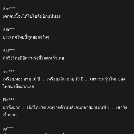
Arr***
เด็กคนนี้จะได้ไปโอลิมปิกแน่นอน
Alb***
ประเทศไทยนี่สุดยอดจริงๆ
Aki***
นักวิ่งไทยมีอัตราเร่งที่โคตรเร็วเลย
sou***
เหรียญทอง อายุ 16 ปี … เหรียญเงิน อายุ 19 ปี … เยาวชนรุ่นใหม่ของ
ไทยน่าทึ่งมากเลย
Flo***
น่าทึ่งมาก … เด็กไทยวิ่งแซงจากด้านหลังจนกลายมาเป็นที่ 1 … เขาวิ่ง
เร็วมาก
pp***