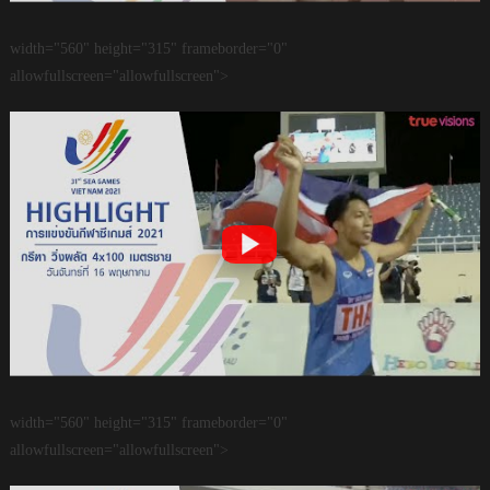
width="560" height="315" frameborder="0"
allowfullscreen="allowfullscreen">
width="560" height="315" frameborder="0"
allowfullscreen="allowfullscreen">