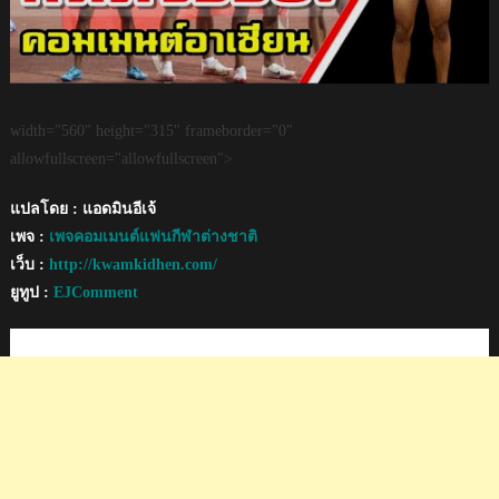
width="560" height="315" frameborder="0"
allowfullscreen="allowfullscreen">
แปลโดย : แอดมินอีเจ้
เพจ :
เพจคอมเมนต์แฟนกีฬาต่างชาติ
เว็บ :
http://kwamkidhen.com/
ยูทูป :
EJComment