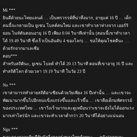
Mi ***
ยินดีด้วยนะไทยแลนด์ … เป็นพรวรรค์ที่น่าทึ่งมาก, อายุแค่ 16 ปี … เด็ก
คนนี้จะกลายเป็น ยูเซน โบลต์คนใหม่ และเขาทำเวลาห่างจาก เออร์ริ
ยอน ไนท์ตันตอนอายุ 16 ปี เพียง 0.04 วินาทีเท่านั้น (ตอนนี้เขาทำเวลา
ได้ 19.49 วินาที ซึ่งเร็วเป็นอันดับ 4 ของโลก) … ขอให้คุณโชคดีนะ …
ด้วยรักจากมาเลเซีย
ตอบ***
สำหรับสถิตินะ, ยูเซน โบลต์ ทำได้ 20.13 วินาที ตอนที่เขาอายุ 16 ปี และ
ทำสถิติโลก ด้วยเวลา 19.19 วินาที ในวัย 23 ปี
No ***
เขาสามารถทำลายสถิติอาเซียนด้วยวัยเพียง 16 ปีเท่านั้น … และเขาจะ
พัฒนามากขึ้นไปอีกจนแข็งแกร่งขึ้นและเร็วขึ้น … เขาคือเด็กมหัศจรรย์
ของประเทศไทย … เขาวิ่งเร็วมากและดูเหมือนว่าเขาจะยังไม่ได้ออกแรง
มากเท่าไหร่นัก และเขาจะทำเวลาต่ำกว่า 20 วินาทีได้อย่างแน่นอน
Ngu ***