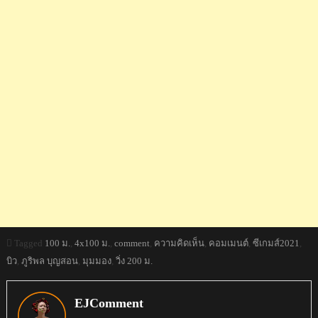
Tagged
100 ม.
,
4x100 ม.
,
comment
,
ความคิดเห็น
,
คอมเมนต์
,
ซีเกมส์2021
,
บิว
,
ภูริพล บุญสอน
,
มุมมอง
,
วิ่ง 200 ม.
EJComment