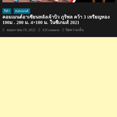
กีฬา
คอมเมนต์
คอมเมนต์อาเซียนหลังเจ้าบิว ภูริพล คว้า 3 เหรียญทอง
100ม . 200 ม. 4×100 ม. ในซีเกมส์ 2021
Posted
Author
บน
พฤษภาคม 19, 2022
EJComment
ปิดความเห็น
on
คอม
เมน
ต์
อาเซียน
หลัง
เจ้า
บิว
ภูริ
พล
คว้า
3
เหรียญ
ทอง
100ม