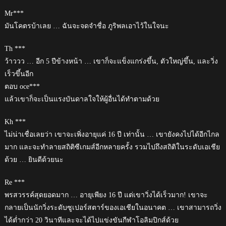
Mr***
มันโคตรบ้าเลย … ฉันจะจดจำชื่อ ภูริพลเอาไว้ในใจนะ
Th ***
ว้าววว … อีก 5 ปีข้างหน้า … เขาก็จะแข็งแกร่งขึ้น, ตัวใหญ่ขึ้น, และวิ่ง
เร็วขึ้นอีก
ตอบ oce***
แล้วเขาก็จะเป็นแรงบันดาลใจให้ผู้อื่นได้ทำตามด้วย
Kh ***
ไม่น่าเชื่อเลยว่า เขาจะเพิ่งอายุแค่ 16 ปี เท่านั้น … เขายังคงไปได้อีกไกล
มาก และจะทำลายสถิติซีเกมส์อีกหลายครั้ง รวมไปถึงสถิติในระดับเอเชีย
ด้วย … ยินดีด้วยนะ
Re ***
พรสวรรค์สุดยอดมาก … อายุเพียง 16 ปี แต่เขาวิ่งได้เร็วมาก! เขาจะ
กลายเป็นนักวิ่งระดับซูเปอร์สตาร์ของเอเชียในอนาคต … เขาสามารถวิ่ง
ได้ต่ำกว่า 20 วินาทีและจะได้ไปแข่งขันกีฬาโอลิมปิกส์ด้วย