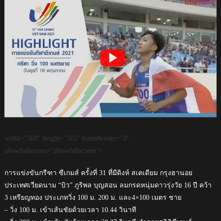
width="560" height="315" frameborder="0"
allowfullscreen="allowfullscreen">
การแข่งขันกรีฑา ซีเกมส์ ครั้งที่ 31 ที่มีดิงห์ สเตเดียม กรุงฮานอย
ประเทศเวียดนาม “บิว” ภูริพล บุญสอน ลมกรดหนุ่มดาวรุ่งวัย 16 ปี คว้า
3 เหรียญทอง ประเภทวิ่ง 100 ม. 200 ม. และ4×100 เมตร ชาย
– วิ่ง 100 ม. เข้าเส้นชัยด้วยเวลา 10.44 วินาที