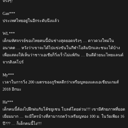
จริงๆ!
Gan***
ประเทศไทยอยู่ในอีกระดับนึงแล้ว
WL***
เด็กมหัศจรรย์ของไทยคนนี้มันช่างสุดยอดจริงๆ … ดาวดวงใหม่ใน
อนาคต … หวังว่าเขาจะได้ไปแข่งขันในกีฬาโอลิมปิกและชนะได้บ้าง
เพื่อแสดงให้เห็นว่าชาวเอเชียก็วิ่งเร็วไม่แพ้กัน … ยินดีด้วยนะไทยแลนด์
จากสิงคโปร์
My***
เวลาในการวิ่ง 200 เมตรของภูริพลดีกว่าเหรียญทองแดงเอเชียนเกมส์
2018 อีกนะ
Ha***
เด็กคนนี้ต้องไปฝึกฝนกับโค้ชยูเซน โบลต์โดยด่วน!!! เขามีศักยภาพที่ยอด
เยี่ยมมาก … จะมีใครบ้างที่สามารถคว้าเหรียญทอง 100 ม. ในวัยเพียง 16
ปี??? … ก็เด็กคนนี้ไง!!!