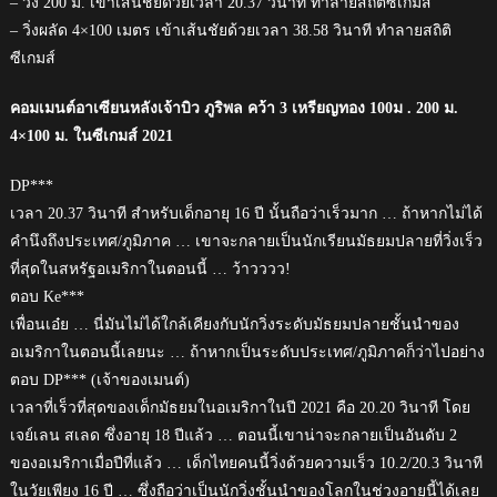
– วิ่ง 200 ม. เข้าเส้นชัยด้วยเวลา 20.37 วินาที ทำลายสถิติซีเกมส์
– วิ่งผลัด 4×100 เมตร เข้าเส้นชัยด้วยเวลา 38.58 วินาที ทำลายสถิติ
ซีเกมส์
คอมเมนต์อาเซียนหลังเจ้าบิว ภูริพล คว้า 3 เหรียญทอง 100ม . 200 ม.
4×100 ม. ในซีเกมส์ 2021
DP***
เวลา 20.37 วินาที สำหรับเด็กอายุ 16 ปี นั้นถือว่าเร็วมาก … ถ้าหากไม่ได้
คำนึงถึงประเทศ/ภูมิภาค … เขาจะกลายเป็นนักเรียนมัธยมปลายที่วิ่งเร็ว
ที่สุดในสหรัฐอเมริกาในตอนนี้ … ว้าวววว!
ตอบ Ke***
เพื่อนเอ๋ย … นี่มันไม่ได้ใกล้เคียงกับนักวิ่งระดับมัธยมปลายชั้นนำของ
อเมริกาในตอนนี้เลยนะ … ถ้าหากเป็นระดับประเทศ/ภูมิภาคก็ว่าไปอย่าง
ตอบ DP*** (เจ้าของเมนต์)
เวลาที่เร็วที่สุดของเด็กมัธยมในอเมริกาในปี 2021 คือ 20.20 วินาที โดย
เจย์เลน สเลด ซึ่งอายุ 18 ปีแล้ว … ตอนนี้เขาน่าจะกลายเป็นอันดับ 2
ของอเมริกาเมื่อปีที่แล้ว … เด็กไทยคนนี้วิ่งด้วยความเร็ว 10.2/20.3 วินาที
ในวัยเพียง 16 ปี … ซึ่งถือว่าเป็นนักวิ่งชั้นนำของโลกในช่วงอายุนี้ได้เลย