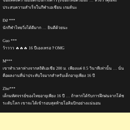
ขอแสดงความยินดีกับนักวิ่งดาวรุ่งของไทยด้วยนะ … หวังว่าคุณจะ
ประสบความสำเร็จในกีฬาเอเชียน เกมส์นะ
Đứ ***
นักกีฬาไทยวิ่งได้ดีมาก … ยินดีด้วยนะ
Guo ***
ว้าววว 🔥🔥🔥 16 ปีเองเหรอ？OMG
M***
เขาทำเวลาห่างจากสถิติเอเชีย 200 ม. เพียงแค่ 0.5 วินาทีเท่านั้น … นั่น
คือผลงานที่น่าประทับใจมากสำหรับเด็กอายุเพียง 16 ปี
Zho***
เด็กมหัศจรรย์ของไทยอายุเพียง 16 ปี … ถ้าหากได้รับการฝึกฝนจากโค้ช
ระดับโลก เขาจะได้เข้ารอบสุดท้ายโอลิมปิกอย่างแน่นอน