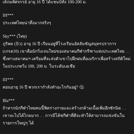
เด็กมหัศจรรย์ อายุ 16 ปี ได้แชมป์ทั้ง 100-200 ม.
IH***
ประเทศไทยน่าทึ่งมากจริงๆ
Sky*** (ไทย)
ภูริพล (บิว) อายุ 16 ปี เรียนอยู่ที่โรงเรียนอัสสัมชัญสมุทรปราการ
(เกรด10) เขาคือนักวิ่งเจนใหม่ของสมาคมกีฬากรีฑาแห่งประเทศไทย …
ซึ่งทางสมาคมฯ เตรียมที่จะส่งตัวเขาไปฝึกฝนที่อเมริกาเพื่อสร้างสถิติใหม่
ในประเภทวิ่ง 100, 200 ม. ในระดับเอเชีย
III***
ตอนอายุ 16 ปี พวกเรากำลังทำอะไรกันอยู่? 🤔
Bla***
ถ้าหากนักกีฬาไทยคนนี้ฟิตร่างกายและสร้างกล้ามเนื้อเพิ่มอีกซักนิด …
เขาจะไปได้ไกลมาก … การมีโค้ชกีฬาที่ดีจะทำให้สามารถแข่งขันใน
รายการใหญ่ๆ ได้