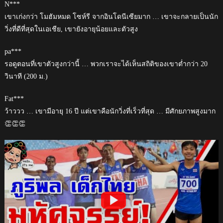
N***
เขาเก่งกว่า โมฮัมหมด โซห์รี จากอินโดนีเซียมาก … เขาจะกลายเป็นนัก
วิ่งที่ดีที่สุดในเอเชีย, เขายังอายุน้อยและตัวสูง
pa***
รอดูตอนที่เขาตัวสูงกว่านี้ … พวกเราจะได้เห็นสถิติของเขาต่ำกว่า 20
วินาที (200 ม.)
Fat***
ว้าววว … เขามีอายุ 16 ปี แต่เขาคือนักวิ่งที่เร็วที่สุด … มีศักยภาพสูงมาก
👏👏👏