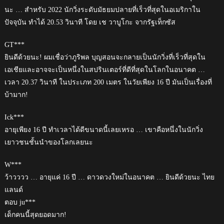
นะ … สำหรับ 2022 นักวิ่งระดับมัธยมปลายที่เร็วที่สุดในอเมริกาใน
ปัจจุบัน ทำได้ 20.53 วินาที โดย เช วาบูโกะ จากรัฐเท็กซัส
GT***
ยินดีด้วยนะ! ผมเชื่อว่าภูริพล บุญสอนจะกลายเป็นนักวิ่งที่เร็วที่สุดใน
เอเชียและอาจจะเป็นหนึ่งในสปรินเตอร์ที่ดีที่สุดในโลกในอนาคต …
เวลา 20.37 วินาที ในประเภท 200 เมตร ในวัยเพียง 16 ปี มันเป็นเรื่องที่
บ้ามาก!
Ick***
อายุเพียง 16 ปี ทำเวลาได้ดีขนาดนี้เลยเหรอ … เขาคือหนึ่งในนักวิ่ง
เยาวชนชั้นนำของโลกเลยนะ
W***
ว้าวววว … อายุแค่ 16 ปี … ดาวดวงใหม่ในอนาคต … ยินดีด้วยนะ ไทย
แลนด์
ตอบ ju***
เด็กคนนี้สุดยอดมาก!