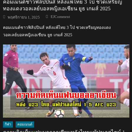
คอมเมนต์ชาวฟิลิปปินส์ หลังแพ้ไทย 3 โบ๋ ชวดเหรียญ
ทองแดงวอลเลย์บอลหญิงเอเชียน ยูธ เกมส์ 2025
Author
Posted
EJComment
พฤศจิกายน 1, 2025
on
คอมเมนต์ชาวฟิลิปปินส์ หลังแพ้ไทย 3 โบ๋ ชวดเหรียญทองแดง
วอลเลย์บอลหญิงเอเชียน ยูธ เกมส์ 2025
กีฬา
คอมเมนต์