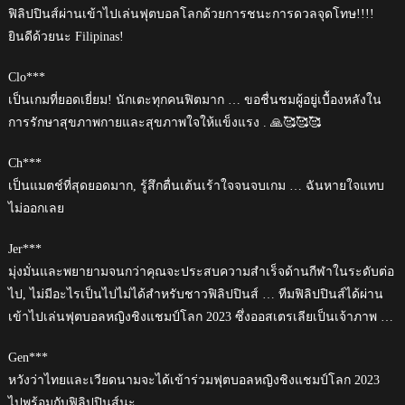
ฟิลิปปินส์ผ่านเข้าไปเล่นฟุตบอลโลกด้วยการชนะการดวลจุดโทษ!!!!
ยินดีด้วยนะ Filipinas!
Clo***
เป็นเกมที่ยอดเยี่ยม! นักเตะทุกคนฟิตมาก … ขอชื่นชมผู้อยู่เบื้องหลังใน
การรักษาสุขภาพกายและสุขภาพใจให้แข็งแรง . 🙏🥰🥰🥰
Ch***
เป็นแมตช์ที่สุดยอดมาก, รู้สึกตื่นเต้นเร้าใจจนจบเกม … ฉันหายใจแทบ
ไม่ออกเลย
Jer***
มุ่งมั่นและพยายามจนกว่าคุณจะประสบความสำเร็จด้านกีฬาในระดับต่อ
ไป, ไม่มีอะไรเป็นไปไม่ได้สำหรับชาวฟิลิปปินส์ … ทีมฟิลิปปินส์ได้ผ่าน
เข้าไปเล่นฟุตบอลหญิงชิงแชมป์โลก 2023 ซึ่งออสเตรเลียเป็นเจ้าภาพ …
Gen***
หวังว่าไทยและเวียดนามจะได้เข้าร่วมฟุตบอลหญิงชิงแชมป์โลก 2023
ไปพร้อมกับฟิลิปปินส์นะ