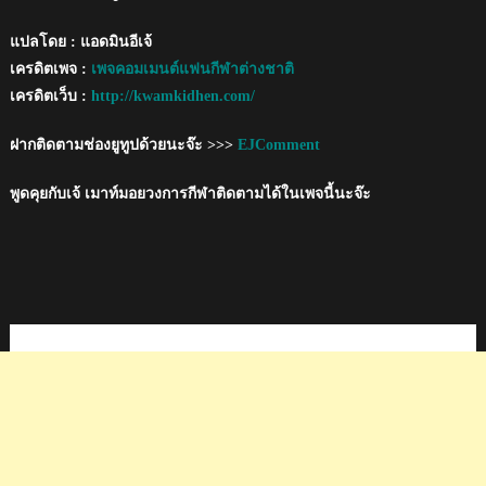
แปลโดย : แอดมินอีเจ้
เครดิตเพจ :
เพจคอมเมนต์แฟนกีฬาต่างชาติ
เครดิตเว็บ :
http://kwamkidhen.com/
ฝากติดตามช่องยูทูปด้วยนะจ๊ะ >>>
EJComment
พูดคุยกับเจ้ เมาท์มอยวงการกีฬาติดตามได้ในเพจนี้นะจ๊ะ