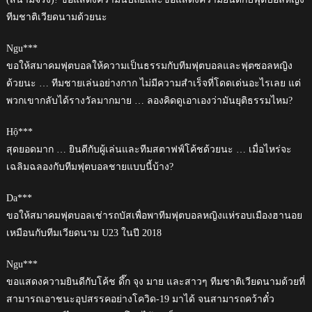
ทีมชาติเวียดนามด้วยนะ
Ngu***
ขอให้สมาคมฟุตบอลให้ความเป็นธรรมกับทีมฟุตบอลและฟุตซอลหญิง
ด้วยนะ … ทีมชายเล่นอย่างกาก ไม่มีความสำเร็จที่โดดเด่นอะไรเลย แต่
พวกเขากลับได้รางวัลมากมาย … ลองคิดดูเอาเองว่ามันยุติธรรมไหม?
Hộ***
สุดยอดมาก … ยินดีกับผู้เล่นและทีมสตาฟฟ์โค้ชด้วยนะ … เมื่อไหร่จะ
เฉลิมฉลองกับทีมฟุตบอลชายแบบนี้บ้าง?
Da***
ขอให้สมาคมฟุตบอลเช่ารถบัสเพื่อพาทีมฟุตบอลหญิงแห่รอบเมืองฮานอย
เหมือนกับทีมเวียดนาม U23 ในปี 2018
Ngu***
ขอแสดงความยินดีกับโค้ช ดึ๊ก จุง มาย และสาวๆ ทีมชาติเวียดนามด้วยที่
สามารถเอาชนะอุปสรรคอย่างโควิด-19 มาได้ จนสามารถคว้าตั๋ว