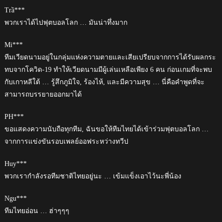
Trầ***
พวกเราได้ไปฟุตบอลโลก … มันน่าทึ่งมาก
Mi***
ทีมเวียดนามอยู่ในกลุ่มแห่งความตายและเสียเปรียบจากการได้รับผลกระ
ทบจากโควิด-19 ทำให้เวียดนามมีผู้เล่นเหลือเพียง 6 คน ก่อนเกมที่จะพบ
กับเกาหลีใต้ … รู้สึกภูมิใจ, ร้องไห้, และมีความสุข … นี่คือคำพูดที่จะ
สามารถบรรยายออกมาได้
PH***
ขอแสดงความนับถือทุกทีม, ฉันขอให้ทีมไทยได้เข้าร่วมฟุตบอลโลก …
จากการแข่งขันรอบเพลย์ออฟระหว่างทวีป
Huy***
พวกเรากำลังรอทีมชาติไทยอยู่นะ … เข้มแข็งเอาไว้นะพี่น้อง
Ngu***
ทีมไทยอ่อน … ฮ่าๆๆๆ