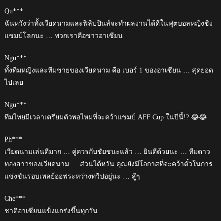
Qu***
ฉันหวังว่าทั้งเวียดนามและฟิลิปปินส์จะทำผลงานได้ดีในฟุตบอลหญิงชิง
แชมป์โลกนะ … พวกเราคือชาวอาเซียน
Ngu***
ทั้งทีมหญิงและทีมชายของเวียดนาม คือ เบอร์ 1 ของอาเซียน … สุดยอด
ไปเลย
Ngu***
ทีมไทยมีเวลาเตรียมตัวพอไหมที่จะคว้าแชมป์ AFF Cup ในปีนี้!? 😂😂
Ph***
เวียดนามเล่นดีมาก … คู่ควรกับชัยชนะแล้ว … ยินดีด้วยนะ … ทีมดาว
ทองสาวของเวียดนาม … ส่วนไต้หวัน คุณยังมีโอกาสที่จะคว้าตั๋วในการ
แข่งขันรอบเพลย์ออฟระหว่างทวีปอยู่นะ … สู้ๆ
Che***
ชาติอาเซียนแข็งแกร่งขึ้นทุกวัน