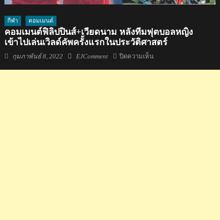
กีฬา
คอมเมนต์
คอมเมนต์ฟิลิปปินส์+เวียดนาม หลังทีมฟุตบอลหญิง
เข้าไปเล่นเวิลด์คัพครั้งแรกในประวัติศาสตร์
Posted
Author
บน
กุมภาพันธ์ 8, 2022
EJComment
ปิดความเห็น
on
คอม
เมน
ต์
ฟิลิปปินส์+เวียดนาม
หลัง
ทีม
ฟุตบอล
หญิง
เข้าไป
เล่น
เวิลด์
คัพ
ครั้ง
แรก