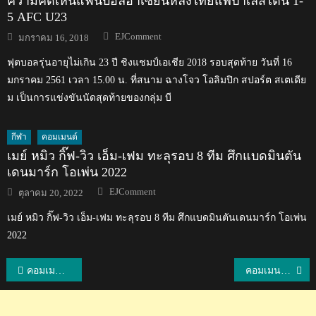
ความคิดเห็นแฟนบอลอาเซียนหลังไทยแพ้ปาเลสไตน์ 1-
5 AFC U23
Author
Posted
EJComment
มกราคม 16, 2018
on
ฟุตบอลรุ่นอายุไม่เกิน 23 ปี ชิงแชมป์เอเชีย 2018 รอบสุดท้าย วันที่ 16
มกราคม 2561 เวลา 15.00 น. ที่สนาม ฉางโจว โอลิมปิก สปอร์ต สเตเดีย
ม เป็นการแข่งขันนัดสุดท้ายของกลุ่ม บี
กีฬา
คอมเมนต์
เมย์ หมิว กิ๊ฟ-วิว เอ็ม-เฟม ทะลุรอบ 8 ทีม ศึกแบดมินตัน
เดนมาร์ก โอเพ่น 2022
Author
Posted
EJComment
ตุลาคม 20, 2022
on
เมย์ หมิว กิ๊ฟ-วิว เอ็ม-เฟม ทะลุรอบ 8 ทีม ศึกแบดมินตันเดนมาร์ก โอเพ่น
2022
แนะแนว
คอมเมนต์สิงคโปร์และชาวอาเซียน อิคซาน ฟานดี้ทำประตูให้กับบีจี ปทุม ยูไนเต็ดอย่างต่อเนื่อง
คอมเมนต์เวียดนามหลังสมาคมวอลเลย์บอลอาจเรียกตัวรุ่นพี่มาช่วยทีมชาติไทยในปีนี้
เรื่อง