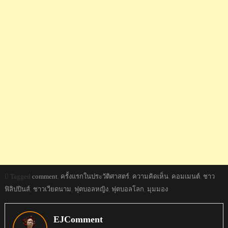
Tagged
comment
,
ครั้งแรกในประวัติศาสตร์
,
ความคิดเห็น
,
คอมเมนต์
,
ชาว
ฟิลิปปินส์
,
ชาวเวียดนาม
,
ฟุตบอลหญิง
,
ฟุตบอลโลก
,
มุมมอง
EJComment