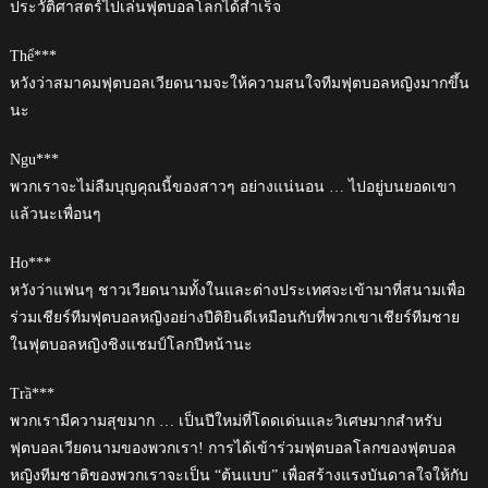
ประวัติศาสตร์ไปเล่นฟุตบอลโลกได้สำเร็จ
Thể***
หวังว่าสมาคมฟุตบอลเวียดนามจะให้ความสนใจทีมฟุตบอลหญิงมากขึ้น
นะ
Ngu***
พวกเราจะไม่ลืมบุญคุณนี้ของสาวๆ อย่างแน่นอน … ไปอยู่บนยอดเขา
แล้วนะเพื่อนๆ
Ho***
หวังว่าแฟนๆ ชาวเวียดนามทั้งในและต่างประเทศจะเข้ามาที่สนามเพื่อ
ร่วมเชียร์ทีมฟุตบอลหญิงอย่างปีติยินดีเหมือนกับที่พวกเขาเชียร์ทีมชาย
ในฟุตบอลหญิงชิงแชมป์โลกปีหน้านะ
Trầ***
พวกเรามีความสุขมาก … เป็นปีใหม่ที่โดดเด่นและวิเศษมากสำหรับ
ฟุตบอลเวียดนามของพวกเรา! การได้เข้าร่วมฟุตบอลโลกของฟุตบอล
หญิงทีมชาติของพวกเราจะเป็น “ต้นแบบ” เพื่อสร้างแรงบันดาลใจให้กับ