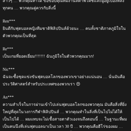
สาวๆ … พวกคุณทำได้ ขอขอบคุณทีมงานสต๊าฟโค้ชและผู้อยู่เบื้องหลัง
ทุกคน … พวกคุณคู่ควรกับสิ่งนี้
Ren***
ยินดีกับฟุตบอลหญิงทีมชาติฟิลิปปินส์ด้วยนะ … คนทั้งชาติภาคภูมิใจใน
ตัวพวกคุณเป็นที่สุด
Re***
เป็นเกมที่ยอดเยี่ยม!!!!!!! ฉันภูมิใจในตัวพวกคุณมาก!
Nic***
ฉันจะซื้อชุดแข่งขันฟุตบอลโลกของพวกเขาอย่างแน่นอน … นั่นมันคือ
ประวัติศาสตร์สำหรับประเทศของพวกเรา 😍
An***
ความสำเร็จในการผ่านเข้าไปเล่นฟุตบอลโลกของพวกคุณ มันคือสิ่งที่ยิ่ง
ใหญ่ที่สุดในวงการกีฬาฟิลิปปินส์ … พวกคุณทำในสิ่งที่เป็นไปไม่ได้ให้
เป็นไปได้ … ผมแทบจะไม่เชื้อสายตาตัวเองจนถึงตอนนี้ … ในฐานะที่ผม
เป็นคนนึงที่เล่นฟุตบอลมาเป็นเวลา 30 ปี … พวกคุณคือฮีโร่ของผม …