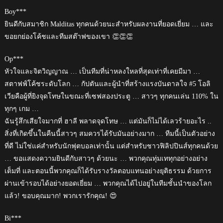
Boy***
ยินดีกับสมาชิก Malditas ทุกคนด้วยนะสำหรับผลงานที่ยอดเยี่ยม … และ
ขอยกย่องโค้ชและทีมสต๊าฟของเขา 👏👏👏
Op***
หัวใจและจิตวิญญาณ … เป็นทีมที่น่าหลงใหลที่สุดเท่าที่เคยมีมา …
สตาฟฟ์โค้ชระดับโลก … กัปตันและผู้นำที่สร้างแรงบันดาลใจ #5 โอลิ
เวียคือผู้ที่ยิงจุดโทษในขณะที่เซฟสองประตู … สาวๆ ทุกคนเล่น 110% ใน
ทุกๆ เกม …
ฉันรู้สึกเสียใจมากที่ ฮาลี พลาดจุดโทษ … แต่มันก็ไม่ได้เลวร้ายอะไร ..
สิ่งที่เกิดขึ้นในคืนนี้สาวๆ สมควรได้รับมันอย่างมาก … ทีมนี้เป็นตัวอย่าง
ที่ดี ไม่ใช่แค่สำหรับนักฟุตบอลเท่านั้น แต่สำหรับชาวฟิลิปปินส์ทุกคนด้วย
… ขอแสดงความยินดีกับสาวๆ ด้วยนะ … พวกคุณทุ่มเททุกอย่างอย่าง
เต็มที่ และตอนนี้พวกคุณก็ได้รับรางวัลตอบแทนอย่างยุติธรรม ด้วยการ
ผ่านเข้ารอบได้อย่างยอดเยี่ยม … พวกคุณได้ไปอยู่ในทีมชั้นนำของโลก
แล้ว! ขอบคุณมาก! พวกเรารักคุณ! 😍
Bi***