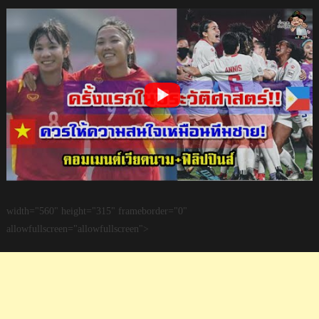
width="560" height="315" frameborder="0"
allowfullscreen="allowfullscreen">