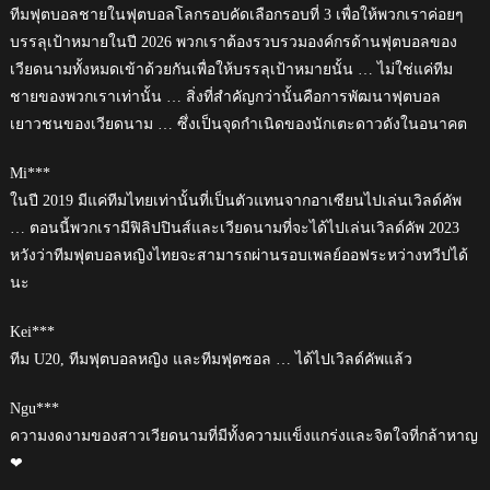
ทีมฟุตบอลชายในฟุตบอลโลกรอบคัดเลือกรอบที่ 3 เพื่อให้พวกเราค่อยๆ
บรรลุเป้าหมายในปี 2026 พวกเราต้องรวบรวมองค์กรด้านฟุตบอลของ
เวียดนามทั้งหมดเข้าด้วยกันเพื่อให้บรรลุเป้าหมายนั้น … ไม่ใช่แค่ทีม
ชายของพวกเราเท่านั้น … สิ่งที่สำคัญกว่านั้นคือการพัฒนาฟุตบอล
เยาวชนของเวียดนาม … ซึ่งเป็นจุดกำเนิดของนักเตะดาวดังในอนาคต
Mi***
ในปี 2019 มีแค่ทีมไทยเท่านั้นที่เป็นตัวแทนจากอาเซียนไปเล่นเวิลด์คัพ
… ตอนนี้พวกเรามีฟิลิปปินส์และเวียดนามที่จะได้ไปเล่นเวิลด์คัพ 2023
หวังว่าทีมฟุตบอลหญิงไทยจะสามารถผ่านรอบเพลย์ออฟระหว่างทวีปได้
นะ
Kei***
ทีม U20, ทีมฟุตบอลหญิง และทีมฟุตซอล … ได้ไปเวิลด์คัพแล้ว
Ngu***
ความงดงามของสาวเวียดนามที่มีทั้งความแข็งแกร่งและจิตใจที่กล้าหาญ
❤