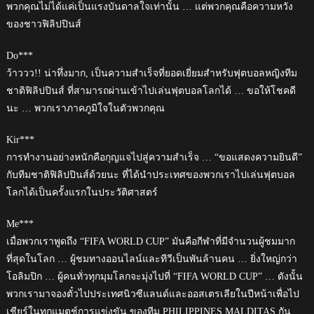
พวกคุณไม่ได้แค่เป็นแรงบันดาลใจเท่านั้น … แต่พวกคุณคือความหวัง
ของชาวฟิลิปปินส์
Do***
ว้าววว!! น่าทึ่งมาก, เป็นความสำเร็จที่ยอดเยี่ยมสำหรับฟุตบอลหญิงทีม
ชาติฟิลิปปินส์ ที่สามารถผ่านเข้าไปเล่นฟุตบอลโลกได้ … ขอให้โชคดี
นะ … พวกเราภาคภูมิใจในตัวพวกคุณ
Kir***
การทำงานอย่างหนักคือกุญแจไปสู่ความสำเร็จ … “ขอแสดงความยินดี”
กับทีมชาติฟิลิปปินส์ด้วยนะ ที่ได้นำประเทศของพวกเราไปเล่นฟุตบอล
โลกได้เป็นครั้งแรกในประวัติศาสตร์
Me***
เมื่อพวกเราพูดถึง “FIFA WORLD CUP” มันคือกีฬาที่มีจำนวนผู้ชมมาก
ที่สุดในโลก … ผู้ชมทางออนไลน์และทีวีเป็นพันล้านคน … ยิ่งใหญ่กว่า
โอลิมปิก … ผู้คนทั่วทุกมุมโลกจะมุ่งไปที่ “FIFA WORLD CUP” … ดังนั้น
พวกเรามาจองตั๋วไปประเทศนิวซีแลนด์และออสเตรเลียในปีหน้าเพื่อไป
เชียร์ในทุกแมตช์การแข่งขัน ของทีม PHILIPPINES MALDITAS กัน