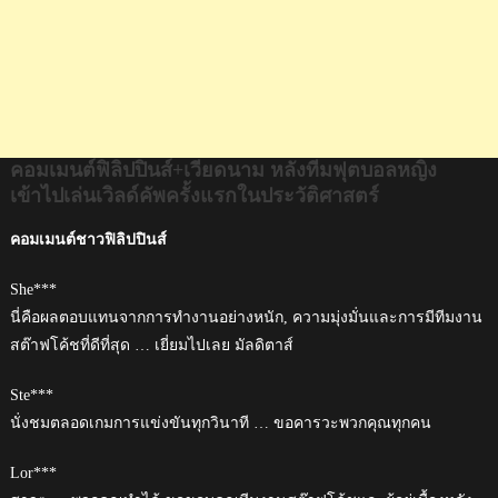
ใน
ประวัติศาสตร์
คอมเมนต์ฟิลิปปินส์+เวียดนาม หลังทีมฟุตบอลหญิง
เข้าไปเล่นเวิลด์คัพครั้งแรกในประวัติศาสตร์
คอมเมนต์ชาวฟิลิปปินส์
She***
นี่คือผลตอบแทนจากการทำงานอย่างหนัก, ความมุ่งมั่นและการมีทีมงาน
สต๊าฟโค้ชที่ดีที่สุด … เยี่ยมไปเลย มัลดิตาส์
Ste***
นั่งชมตลอดเกมการแข่งขันทุกวินาที … ขอคารวะพวกคุณทุกคน
Lor***