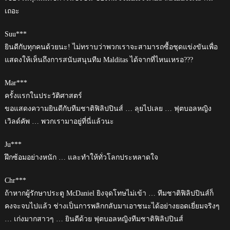
เถอะ
Suu***
ยินดีกับทุกคนด้วยนะ! ไม่ทราบว่าพวกเราจะสามารถซื้อชุดแข่งขันเพื่อ
แสดงให้เห็นถึงการสนับสนุนทีม Malditas ได้จากที่ไหนเหรอ???
Mar***
ครั้งแรกในประวัติศาสตร์
ขอแสดงความยินดีกับทีมชาติฟิลิปปินส์ … ลุยไปเลย … ฟุตบอลหญิง
เวิลด์คัพ … พวกเรามาอยู่ที่นี่แล้วนะ
Ju***
ฝึกซ้อมอย่างหนัก … และทำให้ทั่วโลกประหลาดใจ
Chr***
ถ้าหากผู้รักษาประตู McDaniel ยิงจุดโทษไม่เข้า … ทีมชาติฟิลิปปินส์ก็
คงจะจบไปแล้ว ช่างเป็นการพลิกกลับมาเอาชนะได้อย่างยอดเยี่ยมจริงๆ
… เก่งมากสาวๆ … ยินดีด้วย ฟุตบอลหญิงทีมชาติฟิลิปปินส์