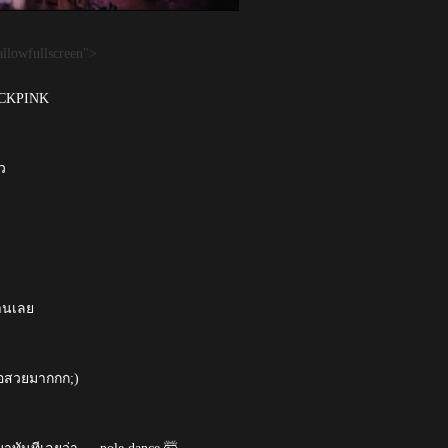
llowfullscreen">
ACKPINK
ว
านเลย
ธอสวยมากกก;)