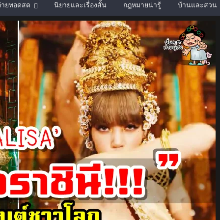
์ถ่ายทอดสด
นิยายและเรื่องสั้น
กฎหมายน่ารู้
บ้านและสวน