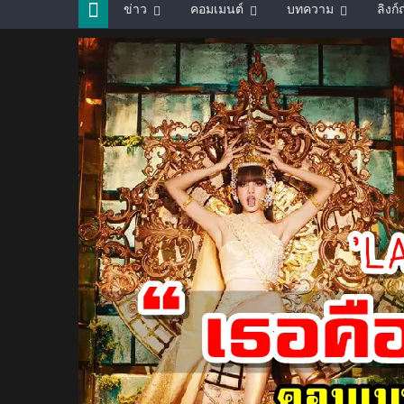
ข่าว
คอมเมนต์
บทความ
ลิงก