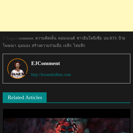
Tagged
comment
,
ความคิดเห็น
,
คอมเมนต์
,
ชาวอินโดนีเซีย
,
บน BTS
,
ป้าย
โฆษณา
,
มุมมอง
,
สร้างความร่วมมือ
,
เจลีก
,
ไทยลีก
EJComment
http://kwamkidhen.com
Related Articles