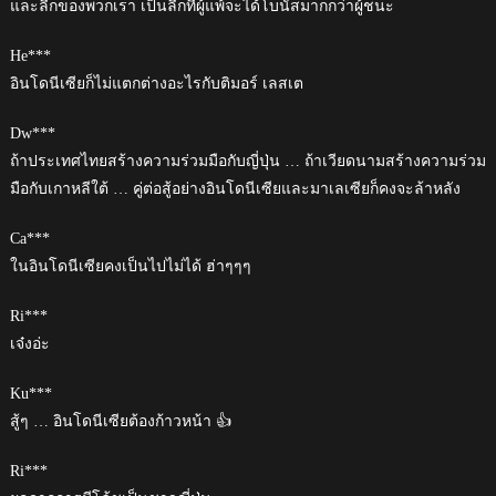
และลีกของพวกเรา เป็นลีกที่ผู้แพ้จะได้โบนัสมากกว่าผู้ชนะ
He***
อินโดนีเซียก็ไม่แตกต่างอะไรกับติมอร์ เลสเต
Dw***
ถ้าประเทศไทยสร้างความร่วมมือกับญี่ปุ่น … ถ้าเวียดนามสร้างความร่วม
มือกับเกาหลีใต้ … คู่ต่อสู้อย่างอินโดนีเซียและมาเลเซียก็คงจะล้าหลัง
Ca***
ในอินโดนีเซียคงเป็นไปไม่ได้ ฮ่าๆๆๆ
Ri***
เจ๋งอ่ะ
Ku***
สู้ๆ … อินโดนีเซียต้องก้าวหน้า 👍
Ri***