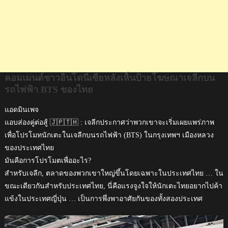
ของ
ไทย
คอมเมนต์ชาวอินโดนีเซียหลังเห็นป้ายโฆษณาเจลีกบน
รถไฟฟ้า BTS ของไทย
แอดมินเพจ
แอบส่องคู่ต่อสู้ 🇯🇵🇹🇭 : เจลีกประกาศว่าพวกเขาจะเริ่มเผยแพร่ภาพ
เพื่อโปรโมทนักเตะในเจลีกบนรถไฟฟ้า (BTS) ในกรุงเทพฯ เมืองหลวง
ของประเทศไทย
มันคือการโปรโมตเพื่ออะไร?
สำหรับเจลีก, ตลาดของพวกเขาใหญ่ขึ้นโดยเฉพาะในประเทศไทย … ใน
ขณะเดียวกันสำหรับประเทศไทย, นี่คือแรงจูงใจให้นักเตะไทยอยากไปค้า
แข้งในประเทศญี่ปุ่น … เป็นการพึ่งพาอาศัยกันของทั้งสองประเทศ