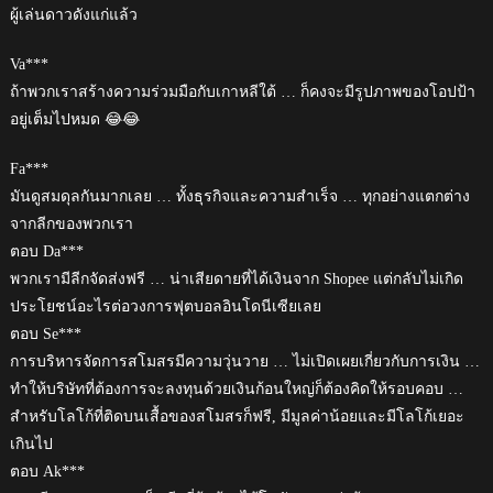
ผู้เล่นดาวดังแก่แล้ว
Va***
ถ้าพวกเราสร้างความร่วมมือกับเกาหลีใต้ … ก็คงจะมีรูปภาพของโอปป้า
อยู่เต็มไปหมด 😂😂
Fa***
มันดูสมดุลกันมากเลย … ทั้งธุรกิจและความสำเร็จ … ทุกอย่างแตกต่าง
จากลีกของพวกเรา
ตอบ Da***
พวกเรามีลีกจัดส่งฟรี … น่าเสียดายที่ได้เงินจาก Shopee แต่กลับไม่เกิด
ประโยชน์อะไรต่อวงการฟุตบอลอินโดนีเซียเลย
ตอบ Se***
การบริหารจัดการสโมสรมีความวุ่นวาย … ไม่เปิดเผยเกี่ยวกับการเงิน …
ทำให้บริษัทที่ต้องการจะลงทุนด้วยเงินก้อนใหญ่ก็ต้องคิดให้รอบคอบ …
สำหรับโลโก้ที่ติดบนเสื้อของสโมสรก็ฟรี, มีมูลค่าน้อยและมีโลโก้เยอะ
เกินไป
ตอบ Ak***