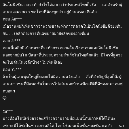
อินโดนีเซียอาจจะทำกำไรได้มากกว่าประเทศไทยก็จริง … แต่สำหรับผู้
เล่นของพวกเรา ขอโทษที่ต้องพูดว่า อยู่บ้านแหละดีแล้ว
ตอบ An***
เมื่อวานผมก็เห็นข่าวว่าพวกเขาจะทำการตลาดในอินโดนีเซียด้วยเช่น
กัน … เจลีกต้องการที่แผ่ขยายมายังลีกของอาเซียน
ตอบ Je***
ตอนนี้เจลีกมีเป้าหมายที่จะทำการตลาดในเวียดนามและอินโดนีเซีย …
นอกจากยันโต บัสนาที่ประสบความสำเร็จในไทยลีกแล้ว, มีใครที่คู่ควร
จะไปเล่นในเจลีกบ้าง? ไม่เห็นมีเลย
ตอบ Yu***
ถ้าเป็นผู้เล่นชุดใหญ่ก็คงจะไม่มีความหวังแล้ว … สิ่งที่สำคัญที่สุดก็คือผู้
เล่นเยาวชนที่มีแพสชั่นในการไปเล่นนอกบ้านเพื่อสถิติที่ดีของสมาคมฟุ
ตบอลฯ
🤭
Yu***
บางทีอินโดนีเซียอาจจะสร้างความร่วมมือแบบนี้กับเกาหลีใต้ได้นะ,
เพราะมีโค้ชเป็นชาวเกาหลีใต้ โดยใช้คอนเน็คชั่นของชิน แท ยัง … น่า