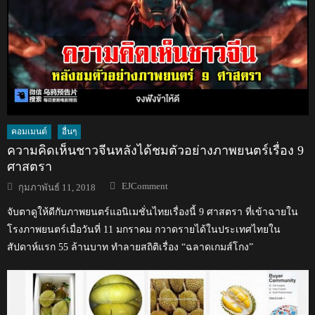
คอมเมนต์
อื่นๆ
ความคิดเห็นชาวจีนหลังได้ชมตัวอย่างภาพยนตร์เรื่อง 9
ศาสตรา
Author
Posted
EJComment
กุมภาพันธ์ 11, 2018
on
จับตาดูให้ดีกับภาพยนตร์แอนิเมชั่นไทยเรื่องนี้ 9 ศาสตรา ที่เข้าฉายใน
โรงภาพยนตร์เมื่อวันที่ 11 มกราคม กวาดรายได้ในประเทศไทยใน
สัปดาห์แรก 55 ล้านบาท ทำลายสถิติเรื่อง “ฉลาดเกมส์โกง”