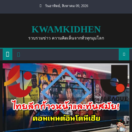
Skip
วันอาทิตย์, สิงหาคม 09, 2026
to
content
KWAMKIDHEN
รวบรวมข่าว ความคิดเห็นจากทั่วทุกมุมโลก