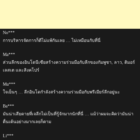
No***
การบริหารจัดการก็ดีไม่แพ้กันเลย … ไม่เหมือนกับที่นี่
Ma***
ส่วนลีกของอินโดนีเซียสร้างความร่วมมือกับลีกของกัมพูชา, ลาว, ติมอร์
เลสเต และสิงคโปร์
Mu***
ใจเย็นๆ … ลีกอินโดกำลังสร้างความร่วมมือกับพรีเมียร์ลีกอยู่นะ
Ba***
มันน่าเสียดายที่เจลีกไม่เป็นที่รู้จักมากนักที่นี่ … แม้ว่าผมจะคิดว่ามันน่า
ตื่นเต้นอย่างมากเลยก็ตาม
Li***