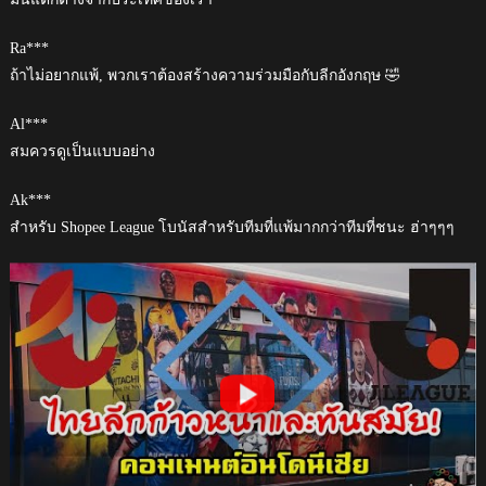
Ra***
ถ้าไม่อยากแพ้, พวกเราต้องสร้างความร่วมมือกับลีกอังกฤษ 🤣
Al***
สมควรดูเป็นแบบอย่าง
Ak***
สำหรับ Shopee League โบนัสสำหรับทีมที่แพ้มากกว่าทีมที่ชนะ ฮ่าๆๆๆ