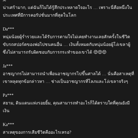
น่าเศร้ามาก, แต่ฉันก็ไม่ได้รู้สึกประหลาดใจอะไร … เพราะนี่คือหนึ่งใน
ประเทศที่มีการคอรัปชั่นมากที่สุดในโลก
Da***
หนุ่มน้อยผู้ร่ำรวยและได้รับการตามใจไม่เคยทำงานเลยสักครั้งในชีวิต
ขับรถสปอร์ตของพ่อไปชนคนอื่น … เงินทั้งหมดกับหนุ่มน้อยผู้โง่เขลาผู้
ซึ่งไม่สามารถรับผิดชอบกับการกระทำของเขาได้ 🤑🤑🤑
Ja***
อาชญากรไม่สามารถนำเพื่อนอาชญากรไปขึ้นศาลได้ … นั่นคือสาเหตุที่
เขาหลุดทุกข้อกล่าวหา … ช่างเป็นอาชญากรที่โลภและโง่เขลาจริงๆ
Pa***
สยาม, ดินแดนแห่งรอยยิ้ม, คุณสามารถทำอะไรก็ได้ตราบใดที่คุณยังมี
เงิน
Ka***
สาเหตุของการเสียชีวิตคืออะไรเหรอ?