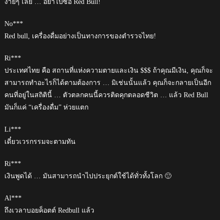
ง่ายๆ เลย … อย่าไปซื้อ Red Bull!
No***
Red bull, เครื่องดื่มอย่างเป็นทางการของตำรวจไทย!
Ri***
ประเทศไทย คือ สถานที่แห่งความตายและเงิน $$$ ถ้าคุณมีเงิน, คุณก็จะ
สามารถทำอะไรก็ได้ตามต้องการ … มิเช่นนั้นแล้ว คุณก็จะกลายเป็นอีก
คนที่อยู่ในสถิตินี้ … ตัวตลกคนนี้ควรติดคุกตลอดชีวิต … แล้ว Red Bull
มันก็แค่ “เครื่องดื่ม” ห่วยแตก
Li***
เดี๋ยวเวรกรรมจะตามทัน
Ri***
เงินพูดได้ … มันสามารถนำไปประยุกต์ใช้ได้ทั่วทั้งโลก 🙂
Al***
ถึงเวลาบอยค็อตต์ Redbull แล้ว