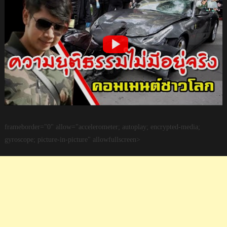
frameborder="0" allow="accelerometer; autoplay; encrypted-media;
gyroscope; picture-in-picture" allowfullscreen>