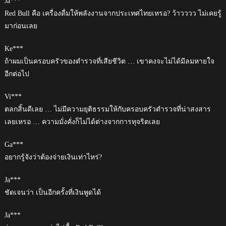
Ja***
Red Bull คือ เครื่องดื่มให้พลังงานจากประเทศไทยเหรอ? ว้าวววว ไม่เคยรู้
มาก่อนเลย
Ke***
ถ้าผมเป็นครอบครัวของตำรวจที่เสียชีวิต … เขาคงจะไม่ได้มีลมหายใจ
อีกต่อไป
Vi***
ตลกสิ้นดีเลย … ไม่มีความยุติธรรมให้กับครอบครัวตำรวจที่น่าสงสาร
เลยเหรอ … ความมั่งคั่งก็ไม่ได้ต่างจากการทุจริตเลย
Ga***
อยากรู้จังว่าต้องจ่ายเงินเท่าไหร่?
Ja***
ชัดเจนว่า เป็นอีกครั้งที่เงินพูดได้
Ja***