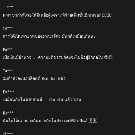
Ti***
พวกเขากำลังรอให้มีเหยื่อผู้เคราะห์ร้ายเพิ่มขึ้นอีกเหรอ? 🤷‍♀‍🤦‍♀‍
Ol***
การได้เป็นทายาทของอาณาจักร มันก็ดีเหมือนกันนะ
Ра***
เมื่อเงินมีอำนาจ … ความยุติธรรมก็คงจะไม่มีอยู่อีกต่อไป 🤔🤔
Ta***
ผมกำลังจะบอยค็อตต์ Red Bull แล้ว
De***
เหมือนกับในฟิลิปปินส์ … เงิน เงิน แล้วก็เงิน
Ra***
มันไม่ได้แตกต่างกันมากกับในประเทศฟิลิปปินส์ 🇵🇭
曾***