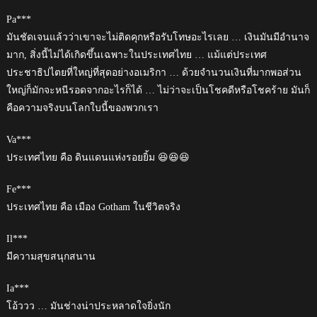
Pa***
มันชัดเจนแล้วว่าเขาจะไม่ติดคุกหรือรับโทษอะไรเลย … เงินมันมีอำนาจ
มาก, สิ่งนี้ไม่ได้เกิดขึ้นเฉพาะในประเทศไทย … แม้แต่ประเทศ
ประชาธิปไตยที่ใหญ่ที่สุดอย่างอเมริกา … ด้วยจำนวนเงินที่มากพอส่วน
ใหญ่ก็มักจะหนีรอดจากอะไรก็ได้ … ไม่ว่าจะเป็นโชคดีหรือโชคร้าย มันก็
คือความจริงบนโลกใบนี้ของพวกเรา
Va***
ประเทศไทย คือ ดินแดนแห่งรอยยิ้ม 😆😆😆
Fe***
ประเทศไทย คือ เมือง Gotham ในชีวิตจริง
Il***
มีความสุขสนุกสนาน
Ia***
โอ้ววว … มันช่างน่าประหลาดใจยิ่งนัก