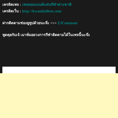
เครดิตเพจ :
เพจคอมเมนต์แฟนกีฬาต่างชาติ
เครดิตเว็บ :
http://kwamkidhen.com/
ฝากติดตามช่องยูทูปด้วยนะจ๊ะ >>>
EJComment
พูดคุยกับเจ้ เมาท์มอยวงการกีฬาติดตามได้ในเพจนี้นะจ๊ะ