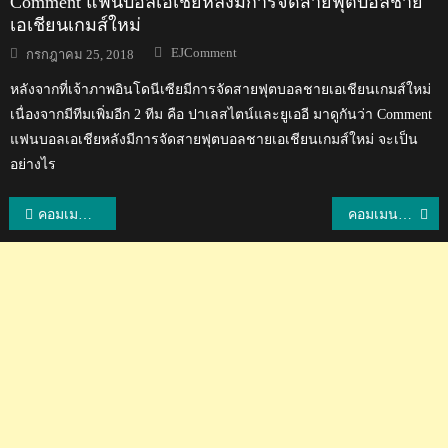
Comment แฟนบอลเอเชียหลังมีการจัดสายฟุตบอลชาย
เอเชียนเกมส์ใหม่
Author
Posted
EJComment
กรกฎาคม 25, 2018
on
หลังจากที่เจ้าภาพอินโดนีเซียมีการจัดสายฟุตบอลชายเอเชียนเกมส์ใหม่
เนื่องจากมีทีมเพิ่มอีก 2 ทีม คือ ปาเลสไตน์และยูเออี มาดูกันว่า Comment
แฟนบอลเอเชียหลังมีการจัดสายฟุตบอลชายเอเชียนเกมส์ใหม่ จะเป็น
อย่างไร
แนะแนว
คอมเมนต์เวียดนามเปรียบเทียบฟอร์มการเล่นล่าสุดของกวงไฮและชนาธิป
คอมเมนต์ชาวญี่ปุ่นหลังชนาธิปทำแอสซิสต์ช่วยให้ซัปโปโรชนะมารินอส 3-1
เรื่อง