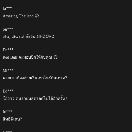
Ja***
Amazing Thailand 🤭
Su***
เงิน, เงิน แล้วก็เงิน 😜😜😜😜
De***
Red Bull จะมอบปีกให้กับคุณ 😉
Mi***
พวกเขาต้องจ่ายเงินเท่าไหร่กันเหรอ?
Ed***
โอ้ววว คนรวยหลุดรอดไปได้อีกครั้ง !
Jo***
สิทธิพิเศษ?