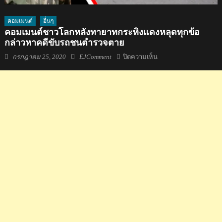
คอมเมนต์
อื่นๆ
คอมเมนต์ชาวโลกหลังทายาทกระทิงแดงหลุดทุกข้อ
กล่าวหาคดีขับรถชนตำรวจตาย
Posted
Author
บน
กรกฎาคม 25, 2020
EJComment
ปิดความเห็น
on
คอม
เมน
ต์
ชาว
โลก
หลัง
ทายาท
กระทิง
แดง
หลุด
ทุก
ข้อ
กล่าว
หา