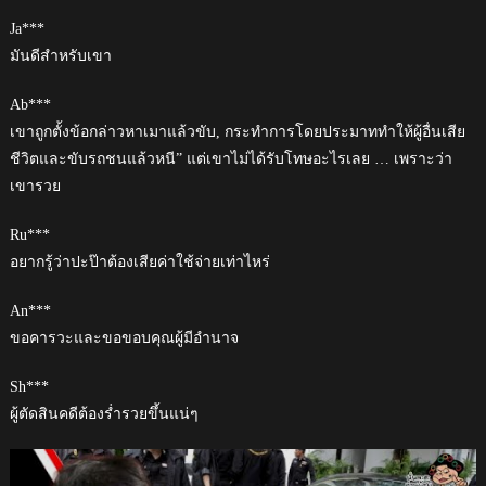
Ja***
มันดีสำหรับเขา
Ab***
เขาถูกตั้งข้อกล่าวหาเมาแล้วขับ, กระทำการโดยประมาททำให้ผู้อื่นเสีย
ชีวิตและขับรถชนแล้วหนี” แต่เขาไม่ได้รับโทษอะไรเลย … เพราะว่า
เขารวย
Ru***
อยากรู้ว่าปะป๊าต้องเสียค่าใช้จ่ายเท่าไหร่
An***
ขอคารวะและขอขอบคุณผู้มีอำนาจ
Sh***
ผู้ตัดสินคดีต้องร่ำรวยขึ้นแน่ๆ