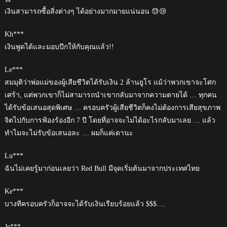
เงินสามารถซื้อสิ่งต่างๆ ได้อย่างมากมายแน่นอน 😓😢
Kh***
เงินพูดได้และมอบปีกให้กับคุณแล้ว!!
Le***
สมมุติว่าพ่อแม่ของผู้เสียชีวิตได้รับเงิน 2 ล้านยูโร แม้ว่าพวกเขาจะโศก
เศร้า, แต่พวกเขาก็ไม่สามารถนำเขากลับมาจากความตายได้ … ทุกคน
ได้รับข้อเสนอสุดพิเศษ … ครอบครัวผู้เสียชีวิตก็คงไม่ต้องการเสียสุขภาพ
จิตไปกับการฟ้องร้องอีก 7 ปี โดยที่อาจจะไม่ได้อะไรกลับมาเลย … แล้ว
ทำไมจะไม่รับข้อเสนอละ … ผมก็แค่เดานะ
Lu***
ฉันไม่เคยรู้มาก่อนเลยว่า Red Bull มีจุดเริ่มต้นมาจากประเทศไทย
Ke***
บางทีครอบครัวก็อาจจะได้รับเงินเรียบร้อยแล้ว $$$….
Je***