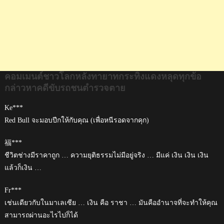
คดี
ขับ
รถ
ชน
ตำรวจ
ตาย
คอมเมนต์ชาวโลกหลังทายาทกระทิงแดงหลุดทุกข้อ
กล่าวหาคดีขับรถชนตำรวจตาย
Ke***
Red Bull จะมอบปีกให้กับคุณ (เพื่อหนีรอดจากคุก)
福***
ชีวิตช่างมีราคาถูก … ความยุติธรรมไม่มีอยู่จริง … มีแค่ เงิน เงิน เงิน
แล้วก็เงิน …
Fr***
เช่นเดียวกับในมาเลเซีย … เงิน คือ ราชา … มันคืออำนาจที่จะทำให้คุณ
สามารถผ่านอะไรไปก็ได้