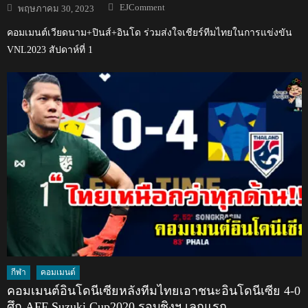
Author
Posted
EJComment
พฤษภาคม 30, 2023
on
คอมเมนต์เวียดนาม+ปินส์+อินโด ร่วมส่งใจเชียร์ทีมไทยในการแข่งขัน
VNL2023 สัปดาห์ที่ 1
กีฬา
คอมเมนต์
คอมเมนต์อินโดนีเซียหลังทีมไทยเอาชนะอินโดนีเซีย 4-0
ศึก AFF Suzuki Cup2020 รอบชิงฯ เลกแรก