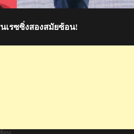
รนเรซซิ่งสองสมัยซ้อน!
ซ้อน!