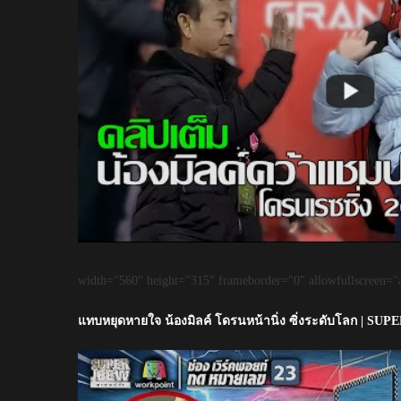
width="560" height="315" frameborder="0" allowfullscreen="a
แทบหยุดหายใจ น้องมิลค์ โดรนหน้านิ่ง ซิ่งระดับโลก | SUP