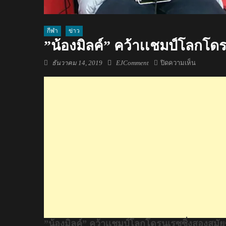
กีฬา
ข่าว
”น้องมิลค์” คว้าเเชมป์โลกโด
Posted
Author
บน
ธันวาคม 14, 2019
EJComment
ปิดความเห็น
on
”น้อง
มิ
ลค์”
คว้า
เเชมป์
โลก
โด
รน
เรซ
ซิ่ง
สอง
สมัย
ซ้อน!
”น้องมิลค์” คว้าเเชมป์โลกโดรนเรซซิ่งสองสมัย