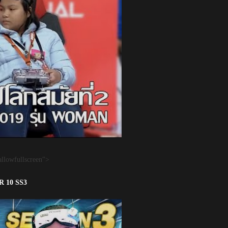
llowfullscreen">
ER 10 SS3