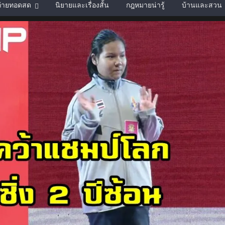
์ถ่ายทอดสด
นิยายและเรื่องสั้น
กฎหมายน่ารู้
บ้านและสวน