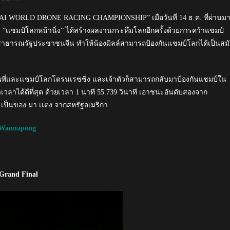
FAI WORLD DRONE RACING CHAMPIONSHIP” เมื่อวันที่ 14 ธ.ค. ที่ผ่านม
 ”เเชมป์โลกหน้านิ่ง” ได้สร้างผลงานกระหึ่มโลกอีกครั้งด้วยการคว้าแชมป์
องสาธารณรัฐประชาชนจีน ทำให้น้องมิลล์สามารถป้องกันเเชมป์โลกได้เป็นสม
ุ่นพี่และเเชมป์โลกโดรนเรซซิ่ง และเจ้าตัวก็สามารถกลับมาป้องกันแชมป์ใน
ำเวลาได้ดีที่สุด ด้วยเวลา 1 นาที 55.739 วินาที เอาชนะอันดับสองจาก
 3 เป็นของ มา เเตง จากสหรัฐอเมริกา
 Wannapong
 Grand Final