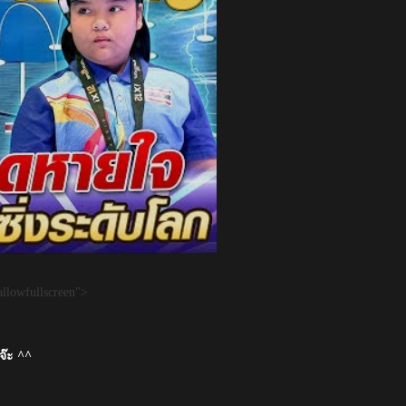
llowfullscreen">
๊ะ ^^