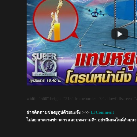
width="560" height="315" frameborder="0" allowfullscreen="a
ฝากติดตามช่องยูทูปด้วยนะจ๊ะ >>>
EJComment
ไม่อยากพลาดข่าวสารและบทความดีๆ อย่าลืมกดไลค์ด้วยนะจ