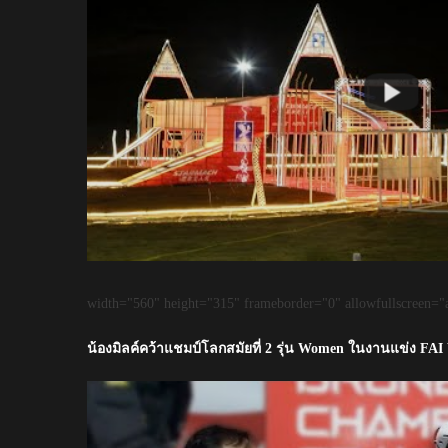
width="560" height="315" frameborder="0" allowfullscreen="a
น้องมิลค์คว้าแชมป์โลกสมัยที่ 2 รุ่น Women ในงานแข่ง FA