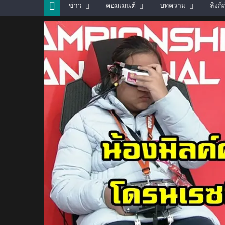
ข่าว
คอมเมนต์
บทความ
ลิงก