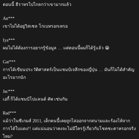
ตอนนี้ ธีราทรไปไกลกว่าเขามากแล้ว
An***
เขาไม่ได้อยู่วิสเซล โกเบหรอกเหรอ
Iya***
ผมไม่ได้ต้องการอยากรู้ข้อมูล … แต่ตอนนี้ผมก็ได้รู้แล้ว 😁
Gat***
การได้เขียนประวัติศาสตร์เป็นแชมป์เจลีกของญี่ปุ่น … มันก็ไม่ได้สำคัญ
อะไรมากนัก
Jac***
เอกี้ ก็ได้แชมป์โปแลนด์ คัพ เช่นกัน
Rad***
แม้ว่าในซีเกมส์ 2011, เด็กคนนี้เคยถูกไล่ออกจากสนามและร้องไห้จาก
การได้ใบแดง!! แต่แน่นอนว่าคงจะไม่มีใครรู้เกี่ยวกับโชคชะตาหรอกจริง
ไหม?