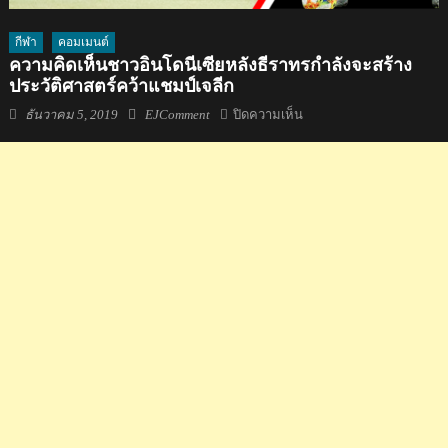
กีฬา
คอมเมนต์
ความคิดเห็นชาวอินโดนีเซียหลังธีราทรกำลังจะสร้าง
ประวัติศาสตร์คว้าแชมป์เจลีก
Posted
Author
บน
ธันวาคม 5, 2019
EJComment
ปิดความเห็น
on
ความ
คิด
เห็น
ชาว
อินโดนีเซีย
หลัง
ธีร
า
ทร
กำลัง
จะ
สร้าง
ประวัติศาสตร์
คว้า