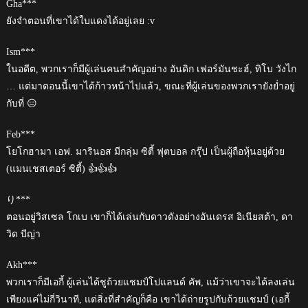
Gha***
ยังจำตอนที่เขาได้ใบแดงได้อยู่เลย :v
Ism***
ในอดีต, พวกเราก็มีผู้เล่นคนสำคัญอย่าง อันดิก เฟอร์มันชะฮ์, ทิโบ วังไก
… แต่มาตอนนี้เขาได้ก้าวหน้าไปแล้ว, ขณะที่ผู้เล่นของพวกเรายังย่ำอยู่
กับที่ 😑
Feb***
โยโกฮามา เอฟ. มารินอส มีกลุ่ม ซิตี้ ฟุตบอล กรุ๊ป เป็นผู้ถือหุ้นอยู่ด้วย
(แมนเชสเตอร์ ซิตี้) 👍👍👍
り***
ตอนอยู่วิสเซล โกเบ เขาก็ได้เล่นกับดาวดังอย่างอันเดรส อิเนียสต้า, ดา
วิด บีญ่า
Akh***
พวกเราก็มีเอกี้ ผู้เล่นได้ชูถ้วยแชมป์โปแลนด์ คัพ, แม้ว่าเขาจะได้ลงเล่น
เพียงแค่ไม่กี่วินาที, แต่สิ่งที่สำคัญก็คือ เขาได้ถ่ายรูปกับถ้วยแชมป์ (เอกี้