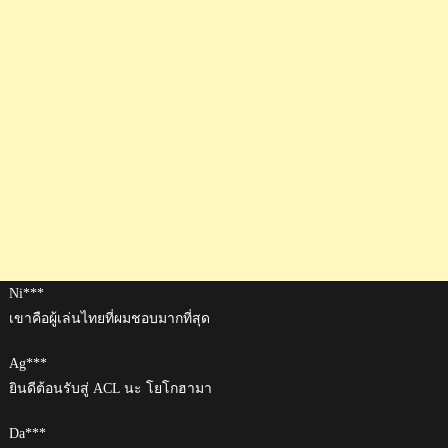
Ni***
เขาคือผู้เล่นไทยที่ผมชอบมากที่สุด
Ag***
ยินดีต้อนรับสู่ ACL นะ โยโกฮามา
Da***