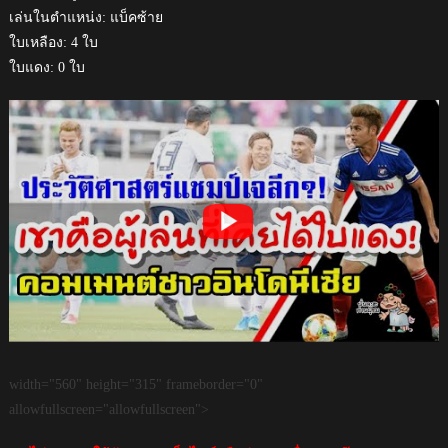
เล่นในตำแหน่ง: แบ็คซ้าย
ใบเหลือง: 4 ใบ
ใบแดง: 0 ใบ
width="560" height="315" frameborder="0"
allowfullscreen="allowfullscreen">