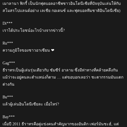
เมาลานา ฟิกรี้ เป็นนักฟุตบอลอาชีพชาวอินโดนีเซียที่ปัจจุบันเล่นให้กับ
สโมสรโปแลนด์อย่าง เลเชีย กอเดนซ์ และฟุตบอลทีมชาติอินโดนีเซีย)
Di***
เราได้ประโยชน์อะไรบ้างจากข่าวนี้?
Ru***
ความภูมิใจของชาวอาเซียน ❤
Gag***
ธีราทรเป็นผู้เล่นรุ่นเดียวกับ ซัมซีร์ อาลาม ซึ่งมีท่าทางที่คล้ายคลึงกัน
แม้ว่าจะอยู่คนละตำแหน่งก็ตาม … แต่ขอบอกเลยว่า ชะตากรรมมันแตก
ต่างกัน
Bu***
แล้วผู้เล่นอินโดนีเซียละ เมื่อไหร่?
Bay***
เมื่อปี 2011 ธีราทรคือคู่แข่งคนสำคัญมากของอันดิก เฟอร์มันชะฮ์, แต่