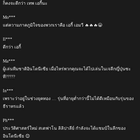
ก็คงจะดีกว่า เทพ เอกี้นะ
Mo***
แต่ความภาคภูมิใจของพวกเราคือ เอกี้ เอมวี 🔥🔥🔥😁
Il***
ดีกว่า เอกี้
Ma***
ผู้เล่นทีมชาติอินโดนีเซีย เมื่อไหร่พวกคุณจะได้ไปเล่นในเจลีกญี่ปุ่นซะ
ที?????
In***
เพราะว่าอยู่ในช่วงยุคทอง … รุ่นที่อายุต่ำกว่านี้ไม่ได้ดีเหมือนกับรุ่นของ
ธีราทรแล้ว
Ph***
ประวัติศาสตร์ใหม่ สเตฟาโน ลิลิปาลีย์ กำลังจะได้แชมป์ในลีกของ
อินโดนีเซีย 😊