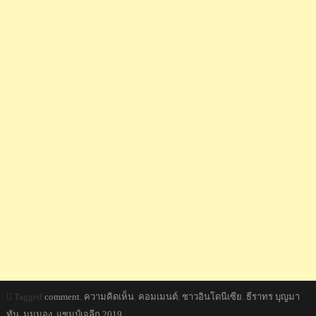
Tagged
comment
,
ความคิดเห็น
,
คอมเมนต์
,
ชาวอินโดนีเซีย
,
ธีราทร บุญมา
ทัน
,
มุมมอง
,
แชมป์เจลีก 2019