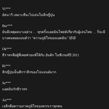
Vi***
อัสนาวี เหมาะที่จะไปเล่นในลีกญี่ปุ่น
Bur***
มันมีเหตุผลบางอย่าง … ทุกครั้งแอดมินโพสต์เกี่ยวกับผู้เล่นไทย … ก็จะมี
บางคนคอมเมนต์ว่า “ความภูมิใจของแอดมิน” 🤣🤣
Ok***
ธีราทรคือผู้ที่เคยพ่ายแพ้ให้กับ อันดิก ในซีเกมส์ปี 2011
Ri***
ลีกญี่ปุ่นนั้นดีกว่าลีกของโปแลนด์มาก
Se***
แอดมินรักธีราทร
An***
เจลีกคือความภาคภูมิใจของพวกเราทุกคน