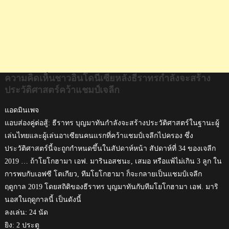
แชมป์
เจ
ลีก
ความคิดเห็นชาวอินโดนีเซียหลังธีราทรกำลังจะสร้าง
ประวัติศาสตร์คว้าแชมป์เจลีก
แอดมินเพจ
แอบส่องคู่ต่อสู้: ธีราทร บุญมาทันกำลังจะสร้างประวัติศาสตร์ในฐานะผู้
เล่นไทยและผู้เล่นอาเซียนคนแรกที่คว้าแชมป์เจลีกไปครอง ซึ่ง
ประวัติศาสตร์นี้จะถูกกำหนดขึ้นในสัปดาห์หน้า สัปดาห์ที่ 34 ของเจลีก
2019 … ถ้าโยโกฮามา เอฟ. มารินอสชนะ, เสมอ หรือแพ้ไม่เกิน 3 ลูก ใน
การพบกับเอฟซี โตเกียว, ทีมโยโกฮามา ก็จะกลายเป็นแชมป์เจลีก
ฤดูกาล 2019 โดยสถิติของธีราทร บุญมาทันกับทีมโยโกฮามา เอฟ. มาริ
นอสในฤดูกาลนี้ เป็นดังนี้
ลงเล่น: 24 นัด
ยิง: 2 ประตู