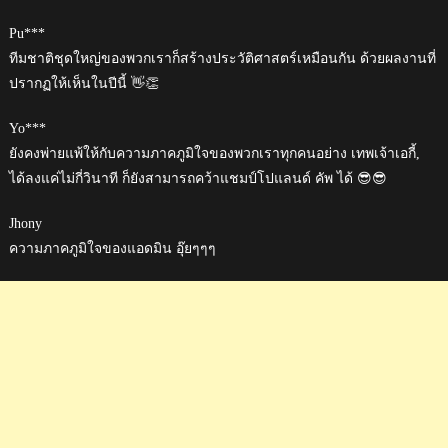
Pu***
ทีมชาติชุดใหญ่ของพวกเราก็สร้างประวัติศาสตร์เหมือนกัน ด้วยผลงานที่
ปรากฏให้เห็นในปีนี้ 👋👏
Yo***
ยังคงพ่ายแพ้ให้กับความภาคภูมิใจของพวกเราทุกคนอย่าง เทพเจ้าเอกี้,
ได้ลงแค่ไม่กี่วินาที ก็ยังสามารถคว้าแชมป์โปแลนด์ คัพ ได้ 😎😎
Jhony
ความภาคภูมิใจของแอดมิน อุ๊ยๆๆๆ