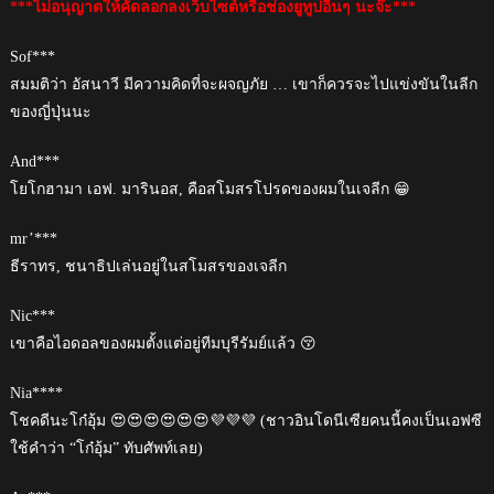
***ไม่อนุญาตให้คัดลอกลงเว็บไซต์หรือช่องยูทูปอื่นๆ นะจ๊ะ***
Sof***
สมมติว่า อัสนาวี มีความคิดที่จะผจญภัย … เขาก็ควรจะไปแข่งขันในลีก
ของญี่ปุ่นนะ
And***
โยโกฮามา เอฟ. มารินอส, คือสโมสรโปรดของผมในเจลีก 😁
mr’***
ธีราทร, ชนาธิปเล่นอยู่ในสโมสรของเจลีก
Nic***
เขาคือไอดอลของผมตั้งแต่อยู่ทีมบุรีรัมย์แล้ว 😚
Nia****
โชคดีนะโก๋อุ้ม 😍😍😍😍😍😍💜💜💜 (ชาวอินโดนีเซียคนนี้คงเป็นเอฟซี
ใช้คำว่า “โก๋อุ้ม” ทับศัพท์เลย)