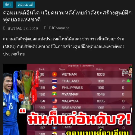
กีฬา
คอมเมนต์
คอมเมนต์อินโด+เวียดนามหลังไทยกำลังจะสร้างศูนย์ฝึก
ฟุตบอลแห่งชาติ
Author
Posted
EJComment
ธันวาคม 28, 2019
on
สมาคมกีฬาฟุตบอลแห่งประเทศไทยได้แถลงข่าวการเซ็นสัญญาร่วม
(MOU) กับบริษัทคิงเพาเวอร์ในการสร้างศูนย์ฝึกฟุตบอลแห่งชาติของ
ประเทศไทย