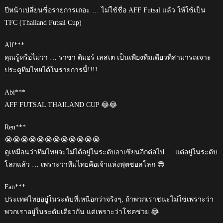
ปีหน้าเปลี่ยนชื่อรายการเถอะ … ไม่ใช้ชื่อ AFF Futsal แล้ว ให้ใช้เป็น
TFC (Thailand Futsal Cup)
Alf***
คุณรู้หรือไม่ว่า … ราชา ติมอร์ เลสเต เป็นเพียงทีมเดียวที่สามารถเจาะ
ประตูทีมไทยได้ในรายการนี้!!!!
Abi***
AFF FUTSAL THAILAND CUP 😂😂
Ren***
😭😭😭😭😭😭😭😭😭😭😭😭
ดูเหมือนว่าทีมไทยจะไม่ได้อยู่ในระดับอาเซียนอีกต่อไป … แต่อยู่ในระดับ
โลกแล้ว … เพราะว่าทีมไทยคือเจ้าแห่งฟุตซอลโลก 😎
Fan***
ประเทศไทยอยู่ในระดับที่เหนือกว่าจริงๆ, ถ้าพวกเราชนะไม่ใช่เพราะว่า
พวกเราอยู่ในระดับเดียวกัน แต่เพราะว่าโชคช่วย 😂