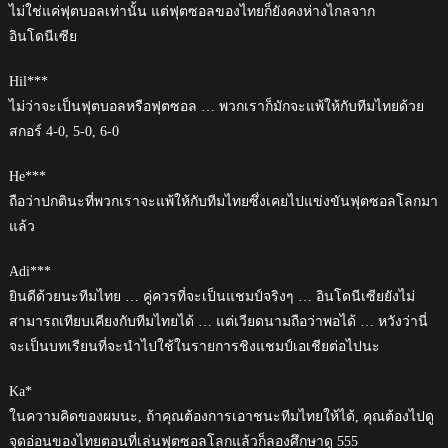
ไม่ใช่แค่ฟุตบอลเท่านั้น แต่ฟุตซอลของไทยก็ยังคงห่างไกลจาก
อินโดนีเซีย
Hil***
ไม่ว่าจะเป็นฟุตบอลหรือฟุตซอล … พวกเราก็มักจะแพ้ให้กับทีมไทยด้วย
สกอร์ 4-0, 5-0, 6-0
He***
ถือว่าปกตินะที่พวกเราจะแพ้ให้กับทีมไทยซึ่งเคยไปแข่งขันฟุตซอลโลกมา
แล้ว
Adi***
ยินดีด้วยนะทีมไทย … คู่ควรที่จะเป็นแชมป์จริงๆ … อินโดนีเซียยังไม่
สามารถเทียบเคียงกับทีมไทยได้ … แต่เวียดนามถือว่าพอได้ … หวังว่านี่
จะเป็นบทเรียนที่จะนำไปใช้ในรายการชิงแชมป์เอเชียต่อไปนะ
Ka*
ในความคิดของผมนะ, ถ้าคุณต้องการเอาชนะทีมไทยให้ได้, คุณต้องไปดู
จุดอ่อนของไทยตอนที่เล่นฟุตซอลโลกแล้วก็ลองศึกษาดู 555