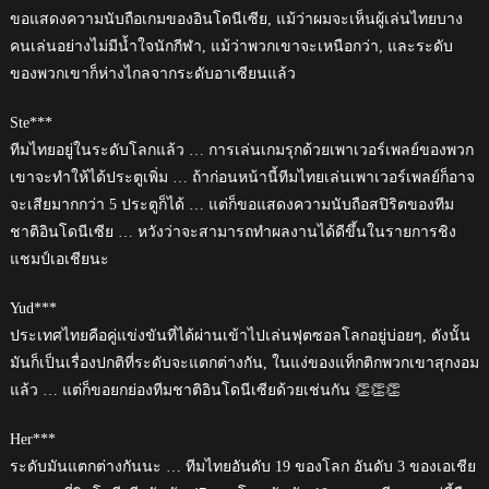
ขอแสดงความนับถือเกมของอินโดนีเซีย, แม้ว่าผมจะเห็นผู้เล่นไทยบาง
คนเล่นอย่างไม่มีน้ำใจนักกีฬา, แม้ว่าพวกเขาจะเหนือกว่า, และระดับ
ของพวกเขาก็ห่างไกลจากระดับอาเซียนแล้ว
Ste***
ทีมไทยอยู่ในระดับโลกแล้ว … การเล่นเกมรุกด้วยเพาเวอร์เพลย์ของพวก
เขาจะทำให้ได้ประตูเพิ่ม … ถ้าก่อนหน้านี้ทีมไทยเล่นเพาเวอร์เพลย์ก็อาจ
จะเสียมากกว่า 5 ประตูก็ได้ … แต่ก็ขอแสดงความนับถือสปิริตของทีม
ชาติอินโดนีเซีย … หวังว่าจะสามารถทำผลงานได้ดีขึ้นในรายการชิง
แชมป์เอเชียนะ
Yud***
ประเทศไทยคือคู่แข่งขันที่ได้ผ่านเข้าไปเล่นฟุตซอลโลกอยู่บ่อยๆ, ดังนั้น
มันก็เป็นเรื่องปกติที่ระดับจะแตกต่างกัน, ในแง่ของแท็กติกพวกเขาสุกงอม
แล้ว … แต่ก็ขอยกย่องทีมชาติอินโดนีเซียด้วยเช่นกัน 👏👏👏
Her***
ระดับมันแตกต่างกันนะ … ทีมไทยอันดับ 19 ของโลก อันดับ 3 ของเอเชีย