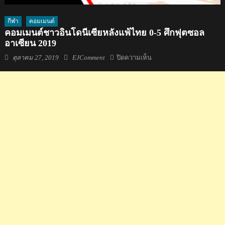
กีฬา
คอมเมนต์
คอมเมนต์ชาวอินโดนีเซียหลังแพ้ไทย 0-5 ศึกฟุตซอล
อาเซียน 2019
Posted
Author
บน
ตุลาคม 27, 2019
EJComment
ปิดความเห็น
on
คอม
เมน
ต์
ชาว
อินโดนีเซีย
หลัง
แพ้
ไทย
0-
5
ศึก
ฟุต
ซอ
ล