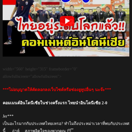
width="560" height="315" frameborder="0"
allowfullscreen="allowfullscreen">
***ไม่อนุญาตให้คัดลอกลงเว็บไซต์หรือช่องยูทูปอื่นๆ นะจ๊ะ***
คอมเมนต์อินโดนีเซียในช่วงครึ่งแรก ไทยนำอินโดนีเซีย 2-0
Jer***
เป็นอะไรมากกับประเทศไทยเหรอ? ทำไมถึงประหม่าเวลาที่พบกับประเทศ
นี้ … อ่าห์ …สภาพจิตใจของพวกคุณ 😴