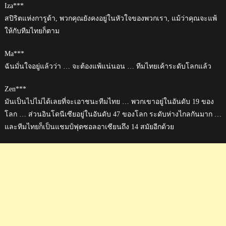
Iza***
สปิริตแห่งการูด้า, พวกคุณยังคงอยู่ในหัวใจของพวกเรา, แม้ว่าคุณจะแพ้
ให้กับทีมไทยก็ตาม
Ma***
ฉันมั่นใจอยู่แล้วว่า … จะต้องแพ้แน่นอน … ทีมไทยเค้าระดับโลกแล้ว
Zen***
มันเป็นไปไม่ได้เลยที่จะเอาชนะทีมไทย … พวกเขาอยู่ในอันดับ 19 ของ
โลก … ส่วนอินโดนีเซียอยู่ในอันดับ 47 ของโลก ระดับห่างไกลกันมาก …
และทีมไทยก็เป็นแชมป์ฟุตซอลอาเซียนถึง 14 สมัยอีกด้วย