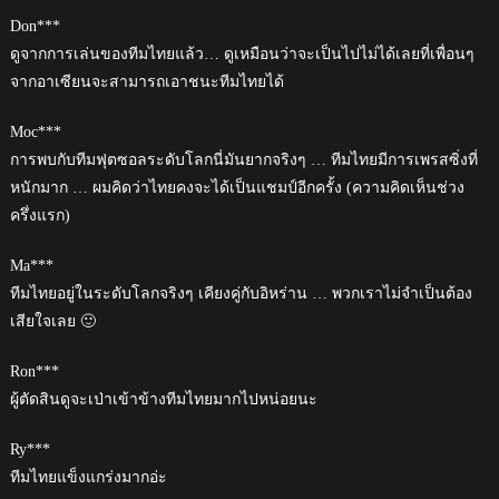
Don***
ดูจากการเล่นของทีมไทยแล้ว… ดูเหมือนว่าจะเป็นไปไม่ได้เลยที่เพื่อนๆ
จากอาเซียนจะสามารถเอาชนะทีมไทยได้
Moc***
การพบกับทีมฟุตซอลระดับโลกนี่มันยากจริงๆ … ทีมไทยมีการเพรสซิ่งที่
หนักมาก … ผมคิดว่าไทยคงจะได้เป็นแชมป์อีกครั้ง (ความคิดเห็นช่วง
ครึ่งแรก)
Ma***
ทีมไทยอยู่ในระดับโลกจริงๆ เคียงคู่กับอิหร่าน … พวกเราไม่จำเป็นต้อง
เสียใจเลย 🙂
Ron***
ผู้ตัดสินดูจะเป่าเข้าข้างทีมไทยมากไปหน่อยนะ
Ry***
ทีมไทยแข็งแกร่งมากอ่ะ