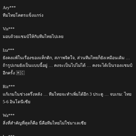
Ary***
ทีมไทยโคตรแข็งแกร่ง
Vis***
มอบถ้วยแชมป์ให้กับทีมไทยไปเลย
Iza***
ยังคงแพ้ในเรื่องของแท็กติก, สภาพจิตใจ, ส่วนทีมไทยก็ยังเหมือนเดิม …
ถ้ารูปเกมยังเป็นแบบนี้อยู่ … คงจะเป็นไปไม่ได้ … คงจะได้เป็นรองแชมป์
อีกครั้ง 🇲🇨
Riz***
แก้เกมในช่วงครึ่งหลัง … ทีมไทยจะทำเพิ่มได้อีก 3 ประตู … จบเกม: ไทย
5-6 อินโดนีเซีย
Wa***
สิ่งที่สำคัญที่สุดก็คือ นี่คือทีมไทยไม่ใช่มาเลเซีย