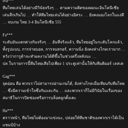
Iva***
ทีมไทยเล่นได้อย่างมีวินัยจริงๆ … ตามความคิดของผมนะอินโดนีเซีย
เล่นลึกเกินไป … ทำให้ทีมไทยเล่นได้อย่างอิสระ … ยังคงมองโลกในแง่ดี
… จบเกม ไทย 3-4 อินโดนีเซีย 555
Fa***
ระดับมันแตกต่างกันจริงๆ … อันที่จริงแล้ว, ทีมไทยอยู่ในระดับโลกแล้ว,
ทั้งรูปแบบ, การจ่ายบอล, การจบสกอร์, ความนิ่ง ยังคงห่างไกลเรามาก …
หวังว่าการูด้าจะทำผลงานได้ดีขึ้นในช่วงครึ่งหลังนะ …
ปล.ในรายการนี้ทีมไทยเสียไปเพียง 1 ประตูเท่านั้นให้กับทีมติมอร์ เลสเต
Gag***
จุดอ่อน คือ พวกเราไม่สามารถอ่านเกมได้, ยังห่างไกลเมื่อเทียบกับทีมไทย
… ซึ่งมีความเข้าใจซึ่งกันและกัน … และพวกเราก็ไม่มีวินัยในเรื่องของ
สมาธิในการปิดช่องหรือการบล็อคลูกตั้งเตะ
Ha***
คราวหน้า, ทีมไทยไม่ต้องมาแข่งนะ, ปล่อยให้ทีมชาติของพวกเราได้เป็น
แชมป์บ้าง