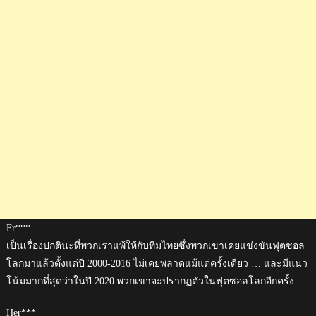
Fr***
เป็นเรื่องปกตินะที่พวกเราแพ้ให้กับทีมไทยซึ่งพวกเขาเคยแข่งขันฟุตซอล
โลกมาแล้วตั้งแต่ปี 2000-2016 ไม่เคยพลาดแม้แต่ครั้งเดียว … และมีแนว
โน้มมากที่สุดว่าในปี 2020 พวกเขาจะปรากฏตัวในฟุตซอลโลกอีกครั้ง
Her***