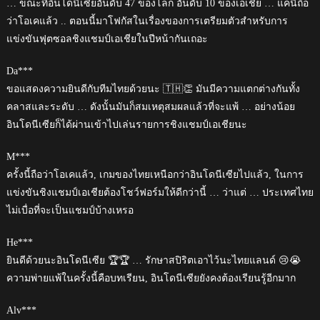
… ขณะที่อินโดนีเซียอันดับ 47 ของโลก อันดับ 10 ของเอเชีย … แค่นี้ถือ
ว่าโอเคแล้ว .. ตอนนี้มาโฟกัสในเรื่องของการเตรียมตัวสำหรับการ
แข่งขันฟุตซอลชิงแชมป์เอเชียในปีหน้ากันเถอะ
Da***
ขอแสดงความยินดีกับทีมไทยด้วยนะ 🇹🇭👏 มันมีความแตกต่างกันทั้ง
คลาสและระดับ … ดังนั้นมันก็สมเหตุสมผลแล้วที่จะแพ้ … อย่างน้อย
อินโดนีเซียก็ได้ผ่านเข้าไปเล่นรายการชิงแชมป์เอเชียนะ
M***
ครั้งนี้ถือว่าโอเคแล้ว, เกมของไทยเหนือกว่าอินโดนีเซียไปแล้ว, ในการ
แข่งขันชิงแชมป์เอเชียต้องโชว์ฟอร์มให้ดีกว่านี้ … ว่าแต่ … ประเทศไทย
ไม่เบื่อที่จะเป็นแชมป์บ้างเหรอ
He***
ยินดีด้วยนะอินโดนีเซีย 🏆🏆 … รักษาสปิริตเอาไว้นะไทยแลนด์ 😢😭
ความพ่ายแพ้ในครั้งนี้คือบทเรียน, อินโดนีเซียยังคงต้องเรียนรู้อีกมาก
Alv***