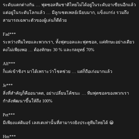
ระดับแตกต่างกัน … ฟุตซอลทีมชาติไทยไม่ได้อยู่ในระดับอาเซียนอีกแล้ว
แต่อยู่ในระดับโลกแล้ว … มีลูกเซตเพลย์เนียบมาก, แข็งแกร่ง รวมถึง
สามารถเฉพาะตัวของผู้เล่นก็ดีด้วย
Fad***
ระหว่างทีมไทยและพวกเรา, ทั้งฟุตบอลและฟุตซอล, แค่ทักษะอย่างเดียว
คงไม่เพียงพอ … ต้องทักษะ 30 % และกลยุทธ์ 70%
Alf***
ก็แค่เข้าชิงฯ มาได้เพราะว่าโชคช่วย … แต่ก็ถือเก่งมากแล้ว
Je***
สิ่งที่สำคัญก็คืออนาคต, อย่าเปลี่ยนโค้ชนะ … ทีมฟุตซอลของพวกเรา
กำลังพัฒนาขึ้นให้ถึง 100%
Pet***
มีเพียงแค่ติมอร์ เลสเตเท่านั้นที่สามารถยิงประตูทีมไทยได้ 😀
Hm***