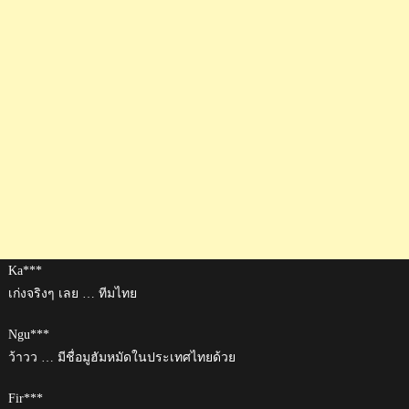
Ka***
เก่งจริงๆ เลย … ทีมไทย
Ngu***
ว้าวว … มีชื่อมูฮัมหมัดในประเทศไทยด้วย
Fir***