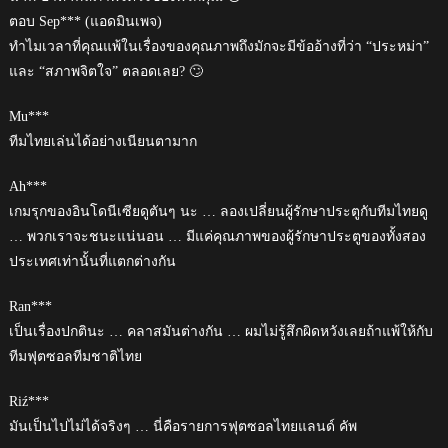
ตอบ Sep*** (แอดมินเพจ)
ทำไมเวลาที่คุณแพ้ในเรื่องของคุณภาพถึงมักจะมีข้ออ้างที่ว่า “ประหม่า”
และ “สภาพจิตใจ” ตลอดเลย? 🙄
Mu***
ทีมไทยเล่นได้อย่างเนียนตามาก
Ah***
เกมรุกของอินโดนีเซียดูตันๆ นะ … ลองเปลี่ยนผู้รักษาประตูกับทีมไทยดู
… พวกเราจะชนะแน่นอน … มีแค่คุณภาพของผู้รักษาประตูของทั้งสอง
ประเทศเท่านั้นที่แตกต่างกัน
Ran***
เป็นเรื่องปกตินะ … คลาสมันต่างกัน … ผมไม่รู้สึกผิดหวังเลยถ้าแพ้ให้กับ
ทีมฟุตซอลทีมชาติไทย
Riź***
มันเป็นไปไม่ได้จริงๆ … นี่คือรายการฟุตซอลไทยแลนด์ คัพ