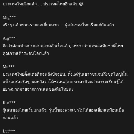
ประเทศไทยอีกแล้ว … ประเทศไทยอีกแล้ว 😂
Mig***
จริงๆ แล้วพวกเรายอดเยี่ยมมาก … ผู้เล่นของไทยเริ่มแก่กันแล้ว
Anj***
ถือว่าค่อนข้างประสบความสำเร็จแล้ว, เพราะว่าฟุตซอลทีมชาติไทย
คุณภาพเค้าระดับโลกแล้ว
Mu***
ประเทศไทยตั้งแต่อดีตจนถึงปัจจุบัน, ตั้งแต่รุ่นเยาวชนจนถึงชุดใหญ่นั้น
แข็งแกร่งจริงๆ, ผมหวังว่าโค้ชเคนสุเกะ ทาคาชิจะสามารถเรียนรู้ได้
อย่างมากมายจากการเล่นของทีมไทยนะ
Kor***
ผู้เล่นของไทยเริ่มแก่แล้ว, รุ่นนี้ของพวกเขาไม่ได้ยอดเยี่ยมเหมือนเมื่อ
ก่อนแล้ว
Lut***