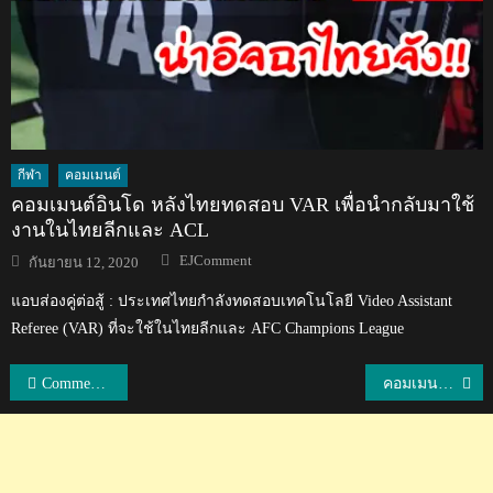
กีฬา
คอมเมนต์
คอมเมนต์อินโด หลังไทยทดสอบ VAR เพื่อนำกลับมาใช้
งานในไทยลีกและ ACL
Author
Posted
EJComment
กันยายน 12, 2020
on
แอบส่องคู่ต่อสู้ : ประเทศไทยกำลังทดสอบเทคโนโลยี Video Assistant
Referee (VAR) ที่จะใช้ในไทยลีกและ AFC Champions League
แนะแนว
Comment ชาวอินโดนีเซียก่อนเกมระหว่างไทยกับอินโดนีเซียในนัดชิงฯ ฟุตซอลอาเซียน 2019
คอมเมนต์ชาวเวียดนาม+อินโดหลังไทยคว้าแชมป์ฟุตซอลอาเซียน 2019
เรื่อง