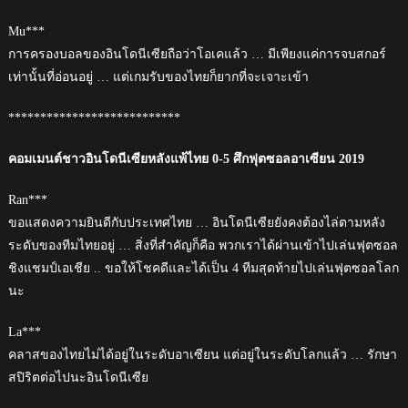
Mu***
การครองบอลของอินโดนีเซียถือว่าโอเคแล้ว … มีเพียงแค่การจบสกอร์
เท่านั้นที่อ่อนอยู่ … แต่เกมรับของไทยก็ยากที่จะเจาะเข้า
***************************
คอมเมนต์ชาวอินโดนีเซียหลังแพ้ไทย 0-5 ศึกฟุตซอลอาเซียน 2019
Ran***
ขอแสดงความยินดีกับประเทศไทย … อินโดนีเซียยังคงต้องไล่ตามหลัง
ระดับของทีมไทยอยู่ … สิ่งที่สำคัญก็คือ พวกเราได้ผ่านเข้าไปเล่นฟุตซอล
ชิงแชมป์เอเชีย .. ขอให้โชคดีและได้เป็น 4 ทีมสุดท้ายไปเล่นฟุตซอลโลก
นะ
La***
คลาสของไทยไม่ได้อยู่ในระดับอาเซียน แต่อยู่ในระดับโลกแล้ว … รักษา
สปิริตต่อไปนะอินโดนีเซีย