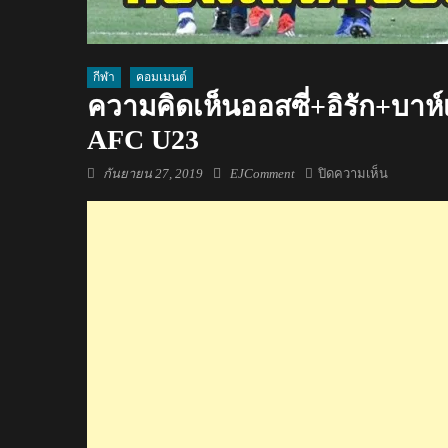
กีฬา
คอมเมนต์
ความคิดเห็นออสซี่+อิรัก+บา
AFC U23
Posted
Author
บน
กันยายน 27, 2019
EJComment
ปิดความเห็น
on
ความ
คิด
เห็น
ออสซี่+อิร
หลัง
ทราบ
ผล
การ
จับ
สลาก
แบ่ง
สาย