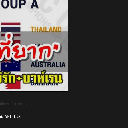
llowfullscreen">
าย AFC U23