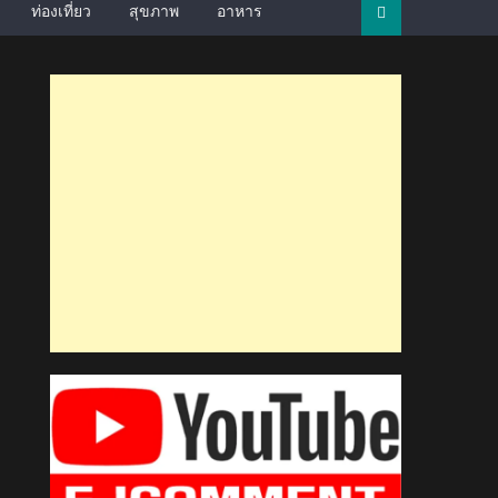
ท่องเที่ยว
สุขภาพ
อาหาร