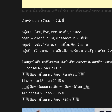
AFC
ความคิดเห็นออสซี่+อิรัก+บาห์เรนหลังทราบผ
U23
สำหรับผลการจับสลากมีดังนี้
กลุ่มเอ – ไทย, อิรัก, ออสเตรเลีย, บาห์เรน
กลุ่มบี – กาตาร์, ญี่ปุ่น, ซาอุดิอาระเบีย, ซีเรีย
กลุ่มซี – อุซเบกิสถาน, เกาหลีใต้, จีน, อิหร่าน
กลุ่มดี – เวียดนาม, เกาหลีเหนือ, จอร์แดน, สหรัฐอาหรับเอมิเ
โดยทุกนัดทีมชาติไทยจะเเข่งขันที่สนามราชมังคลากีฬาสถา
8 มกราคม 63 เวลา 20.15 น.
🇹🇭 ทีมชาติไทย พบ ทีมชาติบาห์เรน 🇧🇭
11 มกราคม 63 เวลา 20.15 น.
🇦🇺 ทีมชาติออสเตรเลีย พบ ทีมชาติไทย 🇹🇭
14 มกราคม 63 เวลา 20.15 น.
🇹🇭 ทีมชาติไทย พบ ทีมชาติอิรัก 🇮🇶