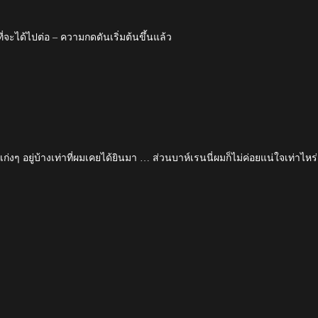
่จะได้ไปต่อ – ความกดดันเริ่มต้นขึ้นแล้ว
่เก่งๆ อยู่บ้างเท่าที่ผมเคยได้ยินมา … ส่วนบาห์เรนนี่ผมก็ไม่ค่อยแน่ใจเท่าไหร่