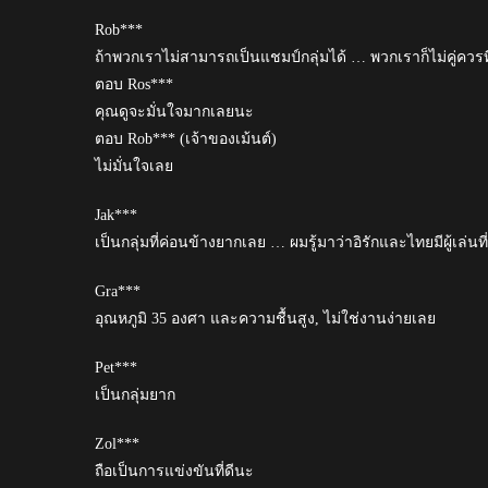
Rob***
ถ้าพวกเราไม่สามารถเป็นแชมป์กลุ่มได้ … พวกเราก็ไม่คู่ควรที
ตอบ Ros***
คุณดูจะมั่นใจมากเลยนะ
ตอบ Rob*** (เจ้าของเม้นต์)
ไม่มั่นใจเลย
Jak***
เป็นกลุ่มที่ค่อนข้างยากเลย … ผมรู้มาว่าอิรักและไทยมีผู้เล่นที
Gra***
อุณหภูมิ 35 องศา และความชื้นสูง, ไม่ใช่งานง่ายเลย
Pet***
เป็นกลุ่มยาก
Zol***
ถือเป็นการแข่งขันที่ดีนะ