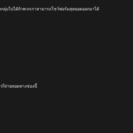
งกลุ่มไปได้ถ้าพวกเราสามารถโชว์ฟอร์มสุดยอดออกมาได้
วก็ถ่ายทอดทางช่องนี้