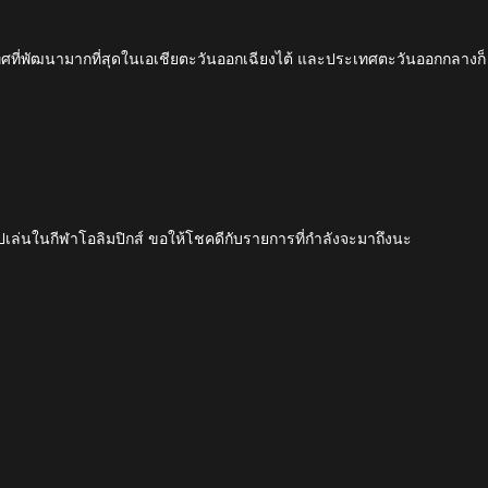
เทศที่พัฒนามากที่สุดในเอเชียตะวันออกเฉียงไต้ และประเทศตะวันออกกลางก็
ไปเล่นในกีฬาโอลิมปิกส์ ขอให้โชคดีกับรายการที่กำลังจะมาถึงนะ