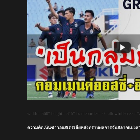
width="560" height="315" frameborder="0" allowfullscreen="a
ความคิดเห็นชาวออสเตรเลียหลังทราบผลการจับสลากแบ่งส