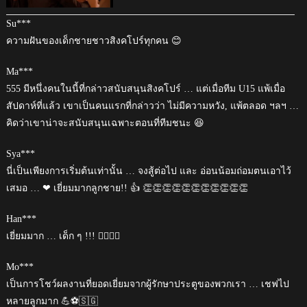
Su***
ความฝันของเด็กชายชาวสิงคโปร์ทุกคน 😊
Ma***
555 มีหนึ่งคนในนี้ที่กล่าวสนับสนุนสิงคโปร์ … แต่เมื่อทีม U15 แพ้เมื่อ
สัปดาห์ที่แล้ว เขาเป็นคนแรกที่กล่าวว่า ไม่มีความหวัง, แพ้ตลอด ฯลฯ …
คิดว่าเขาน่าจะสนับสนุนเฉพาะตอนที่ทีมชนะ 😆
Sya***
นี่เป็นเพียงการเริ่มต้นเท่านั้น … จงสู้ต่อไป และ อ่อนน้อมถ่อมตนเอาไว้
เสมอ … ❤ เยี่ยมมากลูกชาย!! 👍 👏👏👏👏👏👏👏👏👏👏👏
Han***
เยี่ยมมาก … เด็ก ๆ !!! 👍🏾👏🏾
Mo***
เป็นการโชว์ผลงานที่ยอดเยี่ยมจากผู้รักษาประตูของพวกเรา … เชฟไป
หลายลูกมาก 💪⚽️🇸🇬