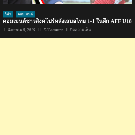
กีฬา
คอมเมนต์
คอมเมนต์ชาวสิงคโปร์หลังเสมอไทย 1-1 ในศึก AFF U18
Posted
Author
บน
สิงหาคม 8, 2019
EJComment
ปิดความเห็น
on
คอม
เมน
ต์
ชาว
สิงคโปร์
หลัง
เสมอ
ไทย
1-
1
ใน
ศึก
AFF
U18