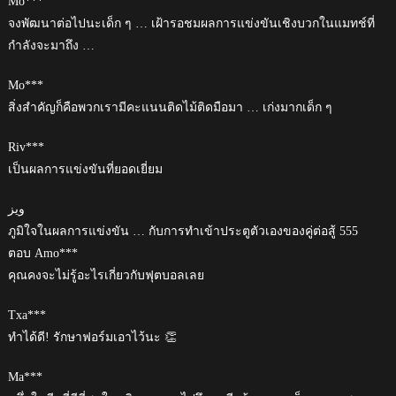
Mo***
จงพัฒนาต่อไปนะเด็ก ๆ … เฝ้ารอชมผลการแข่งขันเชิงบวกในแมทช์ที่
กำลังจะมาถึง …
Mo***
สิ่งสำคัญก็คือพวกเรามีคะแนนติดไม้ติดมือมา … เก่งมากเด็ก ๆ
Riv***
เป็นผลการแข่งขันที่ยอดเยี่ยม
ويز
ภูมิใจในผลการแข่งขัน … กับการทำเข้าประตูตัวเองของคู่ต่อสู้ 555
ตอบ Amo***
คุณคงจะไม่รู้อะไรเกี่ยวกับฟุตบอลเลย
Txa***
ทำได้ดี! รักษาฟอร์มเอาไว้นะ 👏
Ma***