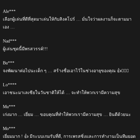
Ale***
เลือกผู้เล่นที่ดีที่สุดมาเล่นให้กับสิงคโปร์ … มั่นใจว่าผลงานก็จะตามมา
เอง …
Nad***
ผู้เล่นชุดนี้มีพรสวรรค์!!!
Bu***
จงพัฒนาต่อไปนะเด็ก ๆ … สร้างชื่อเอาไว้ในช่วงอายุของคุณ 👍🏋🏿‍♀️
Lo****
เอาชนะมาเลเซียในวันชาติให้ได้ … จะทำให้พวกเรามีความสุข
Mu***
เก่งมาก … เยี่ยม … ขอบคุณที่ทำให้พวกเรามีความสุข … ยินดีด้วยนะ
Mo***
เยี่ยมมาก ! 👍 มีระบบเกมรับที่ดี, การเพรสซิ่งและการทำงานเป็นทีมยอด