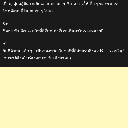
เยี่ยม, คู่ต่อสู้มีความผิดพลาดมากมาย 🤞 และขอให้เด็ก ๆ ของพวกเรา
โชคดีแบบนี้ในเกมต่อ ๆ ไปนะ
Ste***
ซิคอส ชัว คือกองหน้าที่ดีที่สุดเท่าที่เคยเห็นมาในรอบหลายปี
Ale***
ยินดีด้วยนะเด็ก ๆ ! เป็นของขวัญวันชาติที่ดีสำหรับสิงคโปร์ … จงเจริญ!
(วันชาติสิงคโปร์ตรงกับวันที่ 9 สิงหาคม)