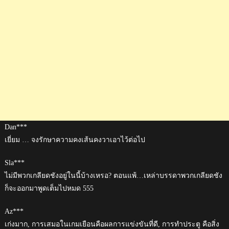
Dan***
เยี่ยม … จงรักษาความคงเส้นคงวาเอาไว้ต่อไป
Sla***
ไม่มีพวกเกลียดชังอยู่ในนี้บ้างเหรอ? ตอนแพ้…เหล่าบรรดาพวกเกลียดชัง
ก็จะออกมาพูดเต็มไปหมด 555
Az***
เก่งมาก, การเสมอในเกมเยือนคือผลการแข่งขันที่ดี, การทำประตู คือสิ่ง