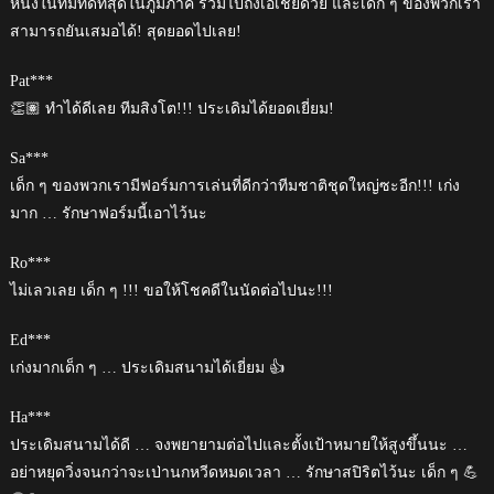
หนึ่งในทีมที่ดีที่สุดในภูมิภาค รวมไปถึงเอเชียด้วย และเด็ก ๆ ของพวกเรา
สามารถยันเสมอได้! สุดยอดไปเลย!
Pat***
👏🏽 ทำได้ดีเลย ทีมสิงโต!!! ประเดิมได้ยอดเยี่ยม!
Sa***
เด็ก ๆ ของพวกเรามีฟอร์มการเล่นที่ดีกว่าทีมชาติชุดใหญ่ซะอีก!!! เก่ง
มาก … รักษาฟอร์มนี้เอาไว้นะ
Ro***
ไม่เลวเลย เด็ก ๆ !!! ขอให้โชคดีในนัดต่อไปนะ!!!
Ed***
เก่งมากเด็ก ๆ … ประเดิมสนามได้เยี่ยม 👍
Ha***
ประเดิมสนามได้ดี … จงพยายามต่อไปและตั้งเป้าหมายให้สูงขึ้นนะ …
อย่าหยุดวิ่งจนกว่าจะเป่านกหวีดหมดเวลา … รักษาสปิริตไว้นะ เด็ก ๆ 💪