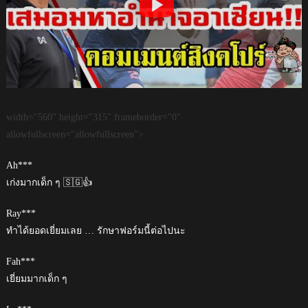
width="560" height="315" frameborder="0"
allowfullscreen="allowfullscreen">
Ah***
เก่งมากเด็ก ๆ 🇸🇬👍
Ray***
ทำได้ยอดเยี่ยมเลย … รักษาฟอร์มนี้ต่อไปนะ
Fah***
เยี่ยมมากเด็ก ๆ