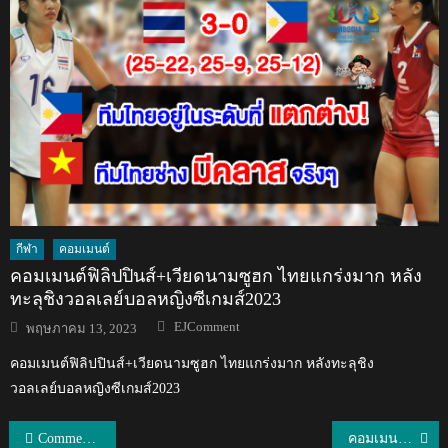
กีฬา
คอมเมนต์
คอมเมนต์ฟิลิปปินส์+เวียดนามซูฮก ไทยแกร่งมาก หลัง
ทะลุชิงวอลเลย์บอลหญิงซีเกมส์2023
Author
Posted
EJComment
พฤษภาคม 13, 2023
on
คอมเมนต์ฟิลิปปินส์+เวียดนามซูฮก ไทยแกร่งมาก หลังทะลุชิง
วอลเลย์บอลหญิงซีเกมส์2023
แนะแนว
Comment ชาวอินโดนีเซียหลังแพ้ไทย 0-2 ศึก AFF U15
คอมเมนต์ชาวเวียดนามและอาเซียนเกี่ยวกับสนามจัดการแข่งขัน AFF U18