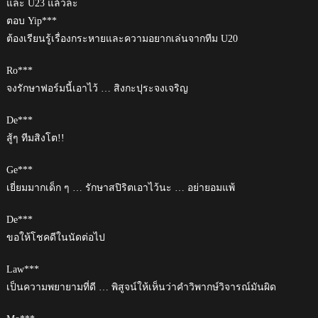
และ U23 แล้วละ
ตอบ Yip***
ต้องเรียนรู้เรื่องกระหายและความอยากเล่นจากทีม U20
Ro***
จงรักษาฟอร์มนี้เอาไว้ … สิงกะปุระจงเจริญ
De***
สู้ๆ ทีมสิงโต!!
Ge***
เยี่ยมมากเด็ก ๆ … รักษาสปิริตเอาไว้นะ … อย่ายอมแพ้
De***
ขอให้โชคดีในนัดต่อไป
Law***
เป็นความพยายามที่ดี … พิสูจน์ให้เห็นว่าคำวิพากษ์วิจารณ์มันผิด