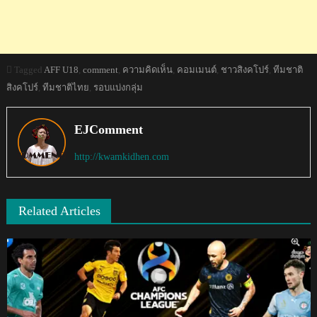
Tagged
AFF U18
,
comment
,
ความคิดเห็น
,
คอมเมนต์
,
ชาวสิงคโปร์
,
ทีมชาติ
สิงคโปร์
,
ทีมชาติไทย
,
รอบแบ่งกลุ่ม
EJComment
http://kwamkidhen.com
Related Articles