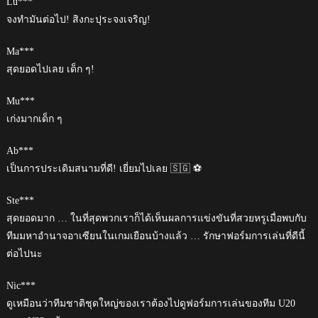
Lu***
จงทำมันต่อไป! สิงกะปุระจงเจริญ!
Ma***
สุดยอดไปเลย เด็ก ๆ!
Mu***
เก่งมากเด็ก ๆ
Ab***
เป็นการประเดิมสนามที่ดี! เยี่ยมไปเลย 🇸🇬 ⚽️
Ste***
สุดยอดมาก … ในที่สุดพวกเราก็ได้เห็นผลการแข่งขันที่สวยหรูเมื่อพบกับ
ทีมมหาอำนาจอาเซียนในเกมเยือนบ้างแล้ว … รักษาฟอร์มการเล่นที่ดีนี้
ต่อไปนะ
Nic***
ดูเหมือนว่าทีมชาติชุดใหญ่ของเราต้องไปดูฟอร์มการเล่นของทีม U20