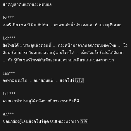
สำคัญลำดับแรกของฟุตบอล
Isk***
เมอริเดีย เซค บี ดีฟ กัปตัน …มาจากม้านั่งสำรองและทำประตูตีเสมอ
Loh***
ยิงไทยได้ 1 ประตูแล้วตอนนี้ … กองหน้ามาจากนอกกรอบเขตโทษ … โอ
ลิเวอร์สามารถกันลูกบอลจากผู้เล่นไทยได้ … เด็กสิงคโปร์เล่นได้ดีมาก
… ฉันรู้สึกเซอร์ไพรซ์กับทักษะและความเหนียวแน่นของพวกเขา
Tan***
จงทำมันต่อไป … อย่ายอมแพ้ … สิงคโปร์ 🇸🇬
Loh***
พวกเราทำประตูได้หลังจากมีการเพรสซิ่งที่ดี
Ah***
ขอยกย่องผู้เล่นสิงคโปร์ชุด U18 ของพวกเรา 🇸🇬