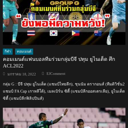
กีฬา
คอมเมนต์
คอมเมนต์แฟนบอลทีมร่วมกลุ่มบีจี ปทุม ยูไนเต็ด ศึก
ACL2022
Author
Posted
EJComment
มกราคม 18, 2022
on
กลุ่ม G : บีจี ปทุม ยูไนเต็ด (แชมป์ไทยลีก), ชุนนัม ดรากอนส์ (ทีมดิวิชั่น2
แชมป์ FA Cup เกาหลีใต้), เมลเบิร์น ซิตี้ (แชมป์ลีกออสเตรเลีย), ยูไนเต็ด
ซิตี้ (แชมป์ลีกฟิลิปปินส์)