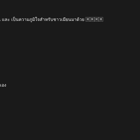
คุณ และ เป็นความภูมิใจสำหรับชาวเมียนมาด้วย 🇲🇲🇲🇲
วเอง