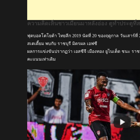
ประตู
ที่
สอง
ความคิดเห็นชาวเมียนมาหลังอ่อง ตูทำประตูที่ส
ของ
ตัว
ฟุตบอลโตโยต้า ไทยลีก 2019 นัดที่ 20 ของฤดูกาล วันเสาร์ที่
เอง
สเตเดี้ยม พบกับ ราชบุรี มิตรผล เอฟซี
ใน
ผลการแข่งขันปรากฏว่า เอสซีจี เมืองทอง ยูไนเต็ด ชนะ ราชบุร
นัด
คะแนนเท่าเดิม
ที่
เมืองทอง
ชนะ
ราชบุรี
2-
1