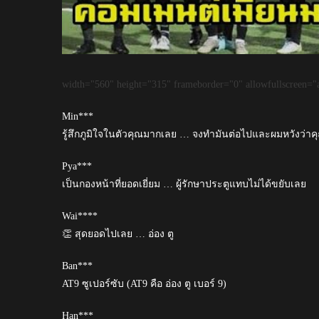
width="560" height="315" frameborder="0" allowfullscreen="a
Min***
รู้สึกภูมิใจในตัวคุณมากเลย … จงทำมันต่อไปและผมหวังว่าคุ
Pya***
เป็นกองหน้าที่ยอดเยี่ยม … ผู้รักษาประตูแทบไม่ได้ขยับเลย
Wai****
👏 สุดยอดไปเลย … อ่อง ตู
Ban***
AT9 ซูเปอร์ซับ (AT9 คือ อ่อง ตู เบอร์ 9)
Han***