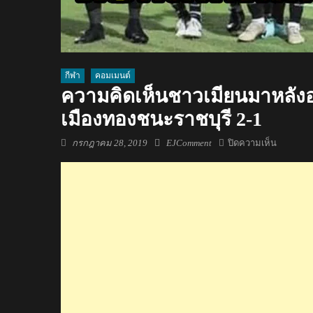
กีฬา
คอมเมนต์
ความคิดเห็นชาวเมียนมาหลังอ่
เมืองทองชนะราชบุรี 2-1
Posted
Author
บน
กรกฎาคม 28, 2019
EJComment
ปิดความเห็น
on
ความ
คิด
เห็น
ชาว
เมีย
นมา
หลัง
อ่อง
ตู
ทำ