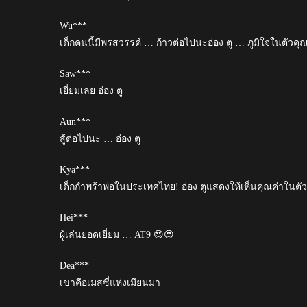
Wu***
เด็กคนนี้มีพรสวรรค์ … ก้าวต่อไปนะอ่อง ตู … ภูมิใจในตัว
Saw***
เยี่ยมเลย อ่อง ตู
Aun***
สู้ต่อไปนะ … อ่อง ตู
Kya***
เด็กกำพร้าพ่อในประเทศไทย! อ่อง ตูแสดงให้เห็นคุณค่าในตั
Hei***
ผู้เล่นยอดเยี่ยม … AT9 😍😍
Dea***
เขาคือเมสซี่แห่งเมียนมา