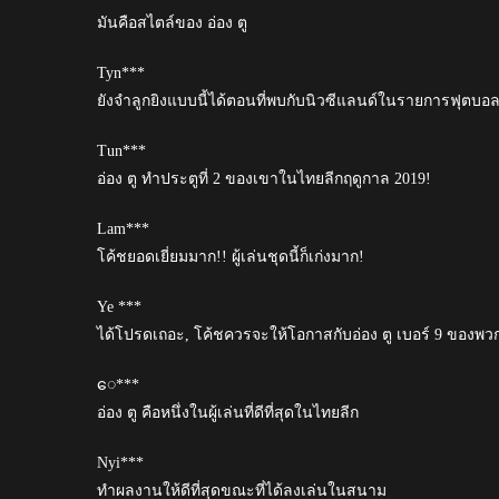
มันคือสไตล์ของ อ่อง ตู
Tyn***
ยังจำลูกยิงแบบนี้ได้ตอนที่พบกับนิวซีแลนด์ในรายการฟุตบ
Tun***
อ่อง ตู ทำประตูที่ 2 ของเขาในไทยลีกฤดูกาล 2019!
Lam***
โค้ชยอดเยี่ยมมาก!! ผู้เล่นชุดนี้ก็เก่งมาก!
Ye ***
ได้โปรดเถอะ, โค้ชควรจะให้โอกาสกับอ่อง ตู เบอร์ 9 ของพว
ေ***
อ่อง ตู คือหนึ่งในผู้เล่นที่ดีที่สุดในไทยลีก
Nyi***
ทำผลงานให้ดีที่สุดขณะที่ได้ลงเล่นในสนาม