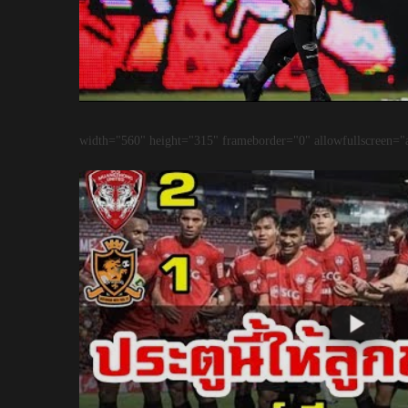
width="560" height="315" frameborder="0" allowfullscreen="a