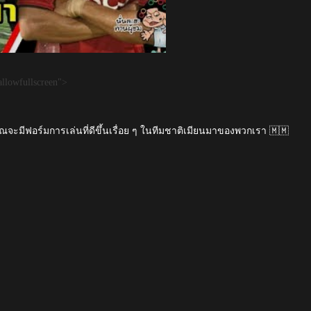
llowfullscreen">
ณจะมีฟอร์มการเล่นที่ดีขึ้นเรื่อย ๆ ในทีมชาติเมียนมาของพวกเรา 🇲🇲