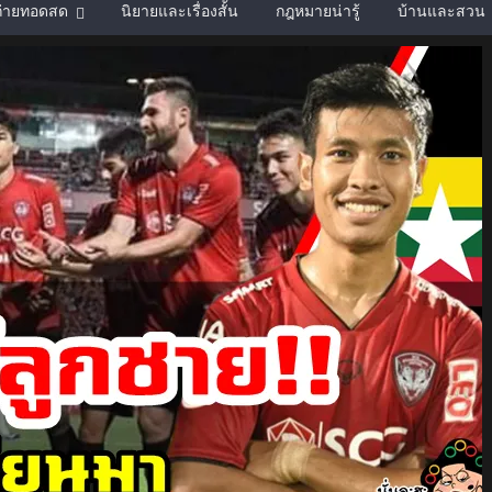
์ถ่ายทอดสด
นิยายและเรื่องสั้น
กฎหมายน่ารู้
บ้านและสวน