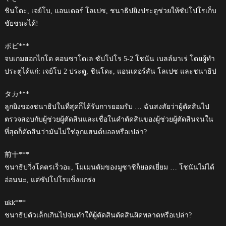
ชินโดะ, เจย์โบ, แอนเดอร์ โลเปซ, ชนาธิปยิงประตูช่วยให้ซัปโปโรเก็บ
ชัยชนะได้!
ボビ***
จบเกมฮอกไกโด คอนซาโดเล ซัปโปโร 5-2 โชนัน เบลล์มาเร่ โดยผู้ทำ
ประตูได้แก่: เจย์โบ 2 ประตู, ชินโดะ, แอนเดอร์สัน โลเปซ และชนาธิป
タカ***
ลูกยิงของชนาธิปในที่สุดก็ได้รับการยอมรับ … ฉันสงสัยว่าผู้ตัดสินไป
ตรวจสอบกับผู้ช่วยผู้ตัดสินและเชื่อในคำตัดสินของผู้ช่วยผู้ตัดสินจนใน
ที่สุดก็ตัดสินว่ามันไม่ใช่ลูกแฮนด์บอลหรือเปล่า?
前十***
ชนาธิปวิ่งโคตรเร็วอะ, โมเมนตัมของมูซาชิก็ยอดเยี่ยม … โชนันไม่ได้
อ่อนนะ, แต่ซัปโปโรแข็งแกร่ง
ukk***
ชนาธิปตัวเล็กเกินไปจนทำให้ผู้ตัดสินตัดสินผิดพลาดหรือเปล่า?