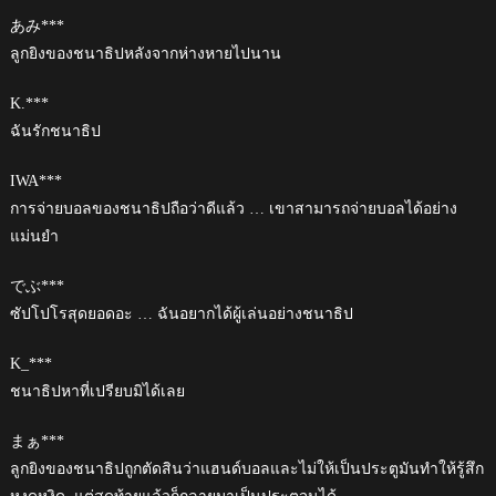
あみ***
ลูกยิงของชนาธิปหลังจากห่างหายไปนาน
K.***
ฉันรักชนาธิป
IWA***
การจ่ายบอลของชนาธิปถือว่าดีแล้ว … เขาสามารถจ่ายบอลได้อย่าง
แม่นยำ
でぶ***
ซัปโปโรสุดยอดอะ … ฉันอยากได้ผู้เล่นอย่างชนาธิป
K_***
ชนาธิปหาที่เปรียบมิได้เลย
まぁ***
ลูกยิงของชนาธิปถูกตัดสินว่าแฮนด์บอลและไม่ให้เป็นประตูมันทำให้รู้สึก