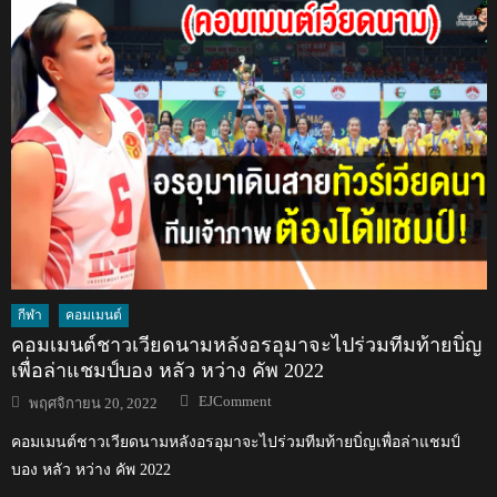
กีฬา
คอมเมนต์
คอมเมนต์ชาวเวียดนามหลังอรอุมาจะไปร่วมทีมท้ายบิ่ญ
เพื่อล่าแชมป์บอง หลัว หว่าง คัพ 2022
Author
Posted
EJComment
พฤศจิกายน 20, 2022
on
คอมเมนต์ชาวเวียดนามหลังอรอุมาจะไปร่วมทีมท้ายบิ่ญเพื่อล่าแชมป์
บอง หลัว หว่าง คัพ 2022