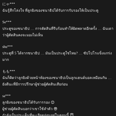
にゃ***
ฉันรู้สึกโล่งใจ ที่ลูกยิงของชนาธิปได้รับการรับรองให้เป็นประตู
Se***
ประตูของชนาธิป … การตัดสินที่รีบร้อนทำให้ผิดพลาดอีกครั้ง … ฉันเดา
ว่าผู้ตัดสินคงจะมองไม่เห็น
shu***
ประตูที่ 5 ได้จากชนาธิป … มันเป็นประตูใช่ไหม? … ซัปโปโรแข็งแกร่ง
มาก
もも***
ฉันก็คิดว่าลูกยิงด้วยหน้าท้องของชนาธิปเป็นลูกแฮนด์บอลเหมือนกัน …
ยังดีนะที่มีการปรึกษาผู้ช่วยผู้ตัดสินเสียก่อน
sa***
ลูกยิงของชนาธิปได้รับการรอง 😊
ผู้ช่วยผู้ตัดสินบอกว่าเขาใช้ลำตัว 😎
กำลังเป็นประเด็นที่ละเอียดอ่อนอยู่ในตอนนี้ 😇