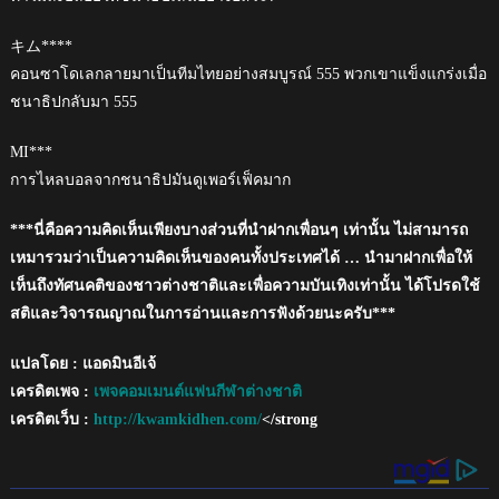
キム****
คอนซาโดเลกลายมาเป็นทีมไทยอย่างสมบูรณ์ 555 พวกเขาแข็งแกร่งเมื่อ
ชนาธิปกลับมา 555
MI***
การไหลบอลจากชนาธิปมันดูเพอร์เฟ็คมาก
***นี่คือความคิดเห็นเพียงบางส่วนที่นำฝากเพื่อนๆ เท่านั้น ไม่สามารถ
เหมารวมว่าเป็นความคิดเห็นของคนทั้งประเทศได้ … นำมาฝากเพื่อให้
เห็นถึงทัศนคติของชาวต่างชาติและเพื่อความบันเทิงเท่านั้น ได้โปรดใช้
สติและวิจารณญาณในการอ่านและการฟังด้วยนะครับ***
แปลโดย : แอดมินอีเจ้
เครดิตเพจ :
เพจคอมเมนต์แฟนกีฬาต่างชาติ
เครดิตเว็บ :
http://kwamkidhen.com/
</strong