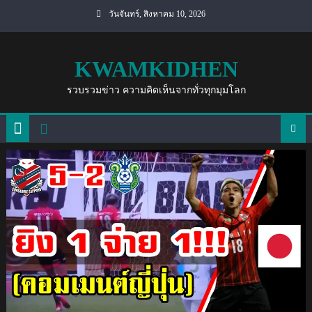
Skip
วันจันทร์, สิงหาคม 10, 2026
to
content
KWAMKIDHEN
รวบรวมข่าว ความคิดเห็นจากทั่วทุกมุมโลก