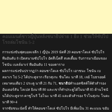
ซัป
โป
โร
ถล่ม
โชนั
น
5-
คอมเมนต์ชาวญี่ปุ่นหลังชนาธิปจ่าย 1 ยิง 1 ช่วยให้ซัปโป
2
โรถล่มโชนัน 5-2
การแข่งขันฟุตบอลเจลีก 1 ญี่ปุ่น 2019 นัดที่ 20 คอนซาโดเล่ ซัปโปโร
ทีมอันดับ 8 เปิดสนามซัปโปโร อัตสึเบ็ตสึ สเตเดี้ยม รับการมาเยือนของ
โชนัน เบลล์มาเร่ ทีมอันดับ 11 ของตาราง
ผลการแข่งขันปรากฏว่า คอนซาโดเล ซัปโปโร เอาชนะ โชนัน เบ
ลมาเร ไป 5-2 ได้ประตูจาก เรียวสุเกะ ชินโดะ นาที 18, เจย์ โบธรอยด์
เหมาคนเดียว 2 ประตู นาที 21 กับ 71,
ชนาธิป
ทำแอสซิสต์ให้ตัวสำรอง
อันเดอร์สัน โลเปส ยิงนาที 80 และเขาก็ทำประตูได้ในนาที 85 ด้านโชนั
นได้ประตูจาก คาซูโนริ โอโนะ นาที 45 และตัวสำรอง ริวโนสุเกะ โนดะ
นาที 90+4
จากชัยชนะนัดนี้ ทำให้คอนซาโดเล่ ซัปโปโร มีเพิ่มเป็น 31 คะแนน ขยับ