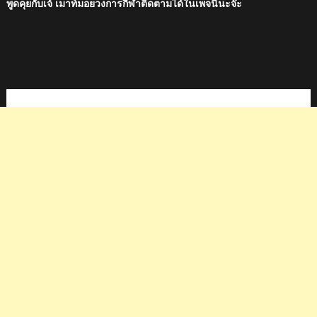
พูดคุยกับเจ้ เมาท์มอยวงการกีฬาติดตามได้ในเพจนี้นะจ๊ะ