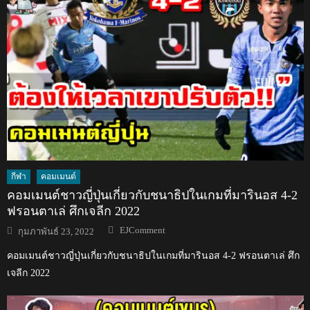
กีฬา
คอมเมนต์
คอมเมนต์ชาวญี่ปุ่นเกี่ยวกับชนาธิปในเกมที่มารินอส 4-2
ฟรอนตาเล่ ศึกเจลีก 2022
Author
Posted
EJComment
กุมภาพันธ์ 23, 2022
on
คอมเมนต์ชาวญี่ปุ่นเกี่ยวกับชนาธิปในเกมที่มารินอส 4-2 ฟรอนตาเล่ ศึก
เจลีก 2022