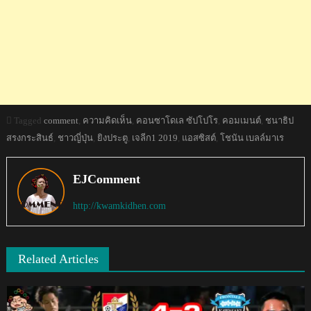
Tagged
comment
,
ความคิดเห็น
,
คอนซาโดเล ซัปโปโร
,
คอมเมนต์
,
ชนาธิป
สรงกระสินธ์
,
ชาวญี่ปุ่น
,
ยิงประตู
,
เจลีก1 2019
,
แอสซิสต์
,
โชนัน เบลล์มาเร
EJComment
http://kwamkidhen.com
Related Articles