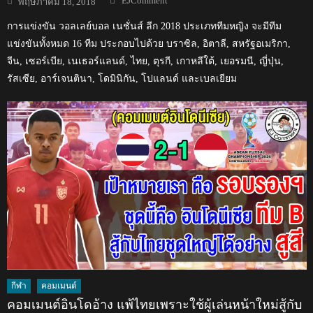
EJComment
พฤษภาคม 18, 2018
on
การแข่งขัน วอลเลย์บอล เนชั่นส์ ลีก 2018 ประเภททีมหญิง จะมีทีม
แข่งขันทั้งหมด 16 ทีม ประกอบไปด้วย บราซิล, อิตาลี, สหรัฐอเมริกา,
จีน, เซอร์เบีย, เนเธอร์แลนด์, ไทย, ตุรกี, เกาหลีใต้, เยอรมนี, ญี่ปุ่น,
รัสเซีย, อาร์เจนตินา, โดมินิกัน, โปแลนด์ และเบลเยียม
กีฬา
คอมเมนต์
คอมเมนต์อินโดอ้าง แพ้ไทยเพราะใช้ผู้เล่นหน้าใหม่สู้กับ