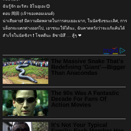
ฉันรู้จัก อะริสะ อิโนอุเอะ😊
ตอบ 岡田 (เจ้าของคอมเมนต์)
น่าเสียดาย❗ มีความผิดพลาดในการตบเยอะมาก, ในนัดชิงชนะเลิศ, การ
บล็อกจะแตกต่างออกไป, เอาชนะให้ได้นะ, ฉันคาดหวังว่าจะแก้แค้นได้
สำเร็จในนัดชิงฯ ❗ โชคดีนะ ฮิซามิสึ … สู้ๆ ❤