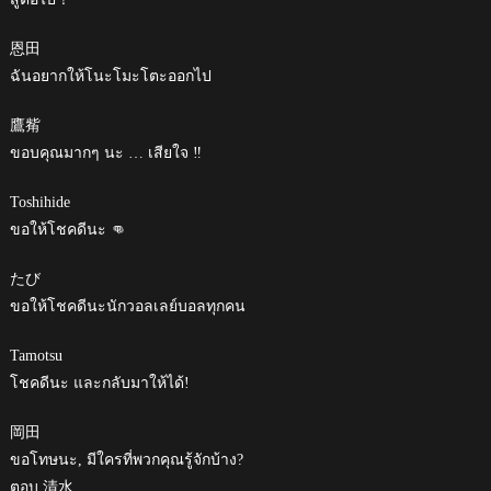
恩田
ฉันอยากให้โนะโมะโตะออกไป
鷹觜
ขอบคุณมากๆ นะ … เสียใจ ‼️
Toshihide
ขอให้โชคดีนะ 👊
たび
ขอให้โชคดีนะนักวอลเลย์บอลทุกคน
Tamotsu
โชคดีนะ และกลับมาให้ได้!
岡田
ขอโทษนะ, มีใครที่พวกคุณรู้จักบ้าง?
ตอบ 清水