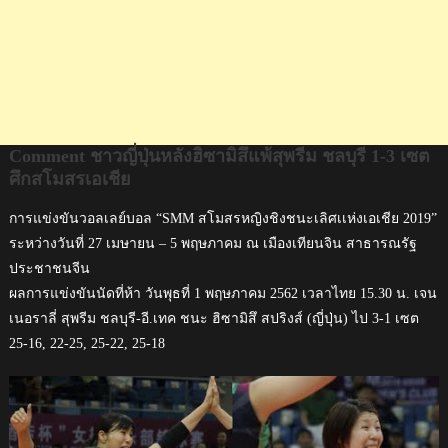
ศึก
สโมสร
เอเชีย
Comment ชาวญี่ปุ่นหลังฮิซามิสึแพ้สุพรีม ชลบุรี 1-3 เซต
ศึกสโมสรเอเชีย
การแข่งขันวอลเลย์บอล “SMM สโมสรหญิงชิงชนะเลิศเเห่งเอเชีย 2019”
ระหว่างวันที่ 27 เมษายน – 5 พฤษภาคม ณ เมืองเทียนจิน สาธารณรัฐ
ประชาชนจีน
ผลการแข่งขันนัดที่ห้า วันพุธที่ 1 พฤษภาคม 2562 เวลาไทย 15.30 น. เจน
เนอราลี่ สุพรีม ชลบุรี-อี.เทค ชนะ ฮิซามิสึ สปริงส์ (ญี่ปุ่น) ไป 3-1 เซต
25-16, 22-25, 25-22, 25-18