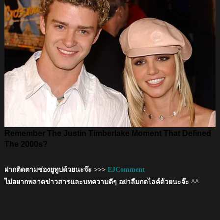
ฝากติดตามช่องยูทูปด้วยนะจ๊ะ >>>
EJComment
ไม่อยากพลาดข่าวสารและบทความดีๆ อย่าลืมกดไลค์ด้วยนะจ๊ะ ^^