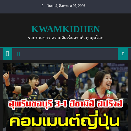
Skip
วันศุกร์, สิงหาคม 07, 2026
to
content
KWAMKIDHEN
รวบรวมข่าว ความคิดเห็นจากทั่วทุกมุมโลก