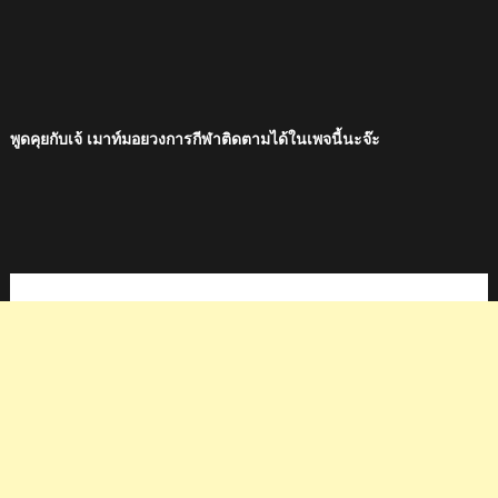
พูดคุยกับเจ้ เมาท์มอยวงการกีฬาติดตามได้ในเพจนี้นะจ๊ะ