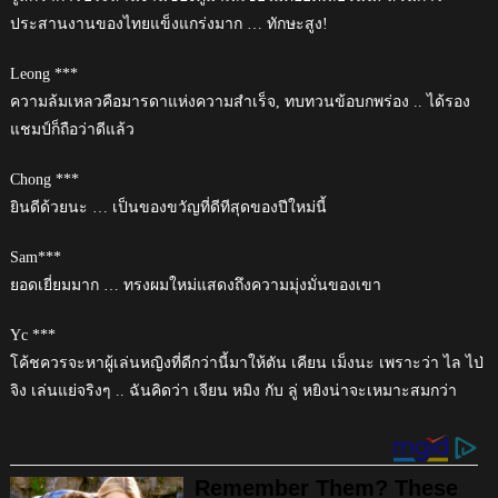
ประสานงานของไทยแข็งแกร่งมาก … ทักษะสูง!
Leong ***
ความล้มเหลวคือมารดาแห่งความสำเร็จ, ทบทวนข้อบกพร่อง .. ได้รอง
แชมป์ก็ถือว่าดีแล้ว
Chong ***
ยินดีด้วยนะ … เป็นของขวัญที่ดีทีสุดของปีใหม่นี้
Sam***
ยอดเยี่ยมมาก … ทรงผมใหม่แสดงถึงความมุ่งมั่นของเขา
Yc ***
โค้ชควรจะหาผู้เล่นหญิงที่ดีกว่านี้มาให้ตัน เคียน เม็งนะ เพราะว่า ไล ไป่
จิง เล่นแย่จริงๆ .. ฉันคิดว่า เจียน หมิง กับ ลู่ หยิงน่าจะเหมาะสมกว่า