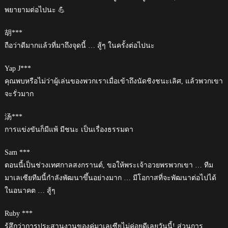
พยายามต่อไปนะ 💪
胡***
ถือว่าดีมากแล้วที่มาถึงจุดนี้ … สู้ๆ ในครั้งต่อไปนะ
Yap J***
คุณพบหรือไม่ว่าผู้เล่นของพวกเราเมื่อเข้าถึงนัดชิงชนะเลิศ, แล้วพวกเขา
จะรั่วมาก
汤***
การแข่งขันก็มีแพ้ มีชนะ เป็นเรื่องธรรมดา
Sam ***
ตอนนี้เป็นช่วงเทศกาลสงกรานต์, ขอให้พระเจ้าอวยพรพวกเขา … ทีม
มาเลเซียทีมนี้กำลังพัฒนาขึ้นอย่างมาก … มีโอกาสที่จะพัฒนาต่อไปได้
ในอนาคต … สู้ๆ
Ruby ***
รู้สึกว่าการประสานงานของคู่มาเลเซียไม่ค่อยดีเลยวันนี้! ส่วนการ