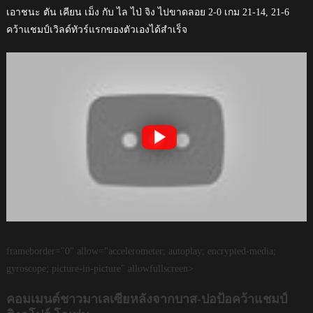
เอาชนะ ตัน เคียน เม็ง กับ ไล ไป่ จิง ไปขาดลอย 2-0 เกม 21-14, 21-6
คว้าแชมป์เวิลด์ทัวร์แรกของตัวเองได้สำเร็จ
frameborder="0" allow="accelerometer; autoplay; encrypted-media;
gyroscope; picture-in-picture" allowfullscreen>
คอมเมนต์ชาวมาเลเซียหลังจากบาส-ปอป้อคว้าแชมป์