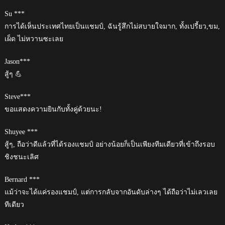
Su ***
การได้เห็นประเทศไทยเป็นแชมป์, ฉันรู้สึกไม่สบายใจมาก, ทั้งเปรี้ยว,ขม,
เผ็ด ไม่หวานซะเลย
Jason***
สู้ๆ 💪
Steve***
ขอแสดงความยินกับทั้งคู่ด้วยนะ!
Shuyee ***
สู้ๆ, ถือว่าดีแล้วที่ได้รองแชมป์ อย่างน้อยก็เป็นเพียงทีมเดียวที่เข้าถึงรอบ
ชิงชนะเลิศ
Bernard ***
แม้ว่าจะได้แค่รองแชมป์, แต่การกลับจากอันดับล่างๆ ได้ถือว่าไม่เลวเลย
ทีเดียว