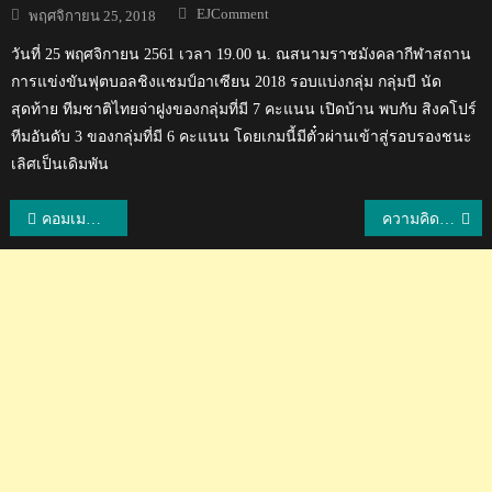
Author
Posted
EJComment
พฤศจิกายน 25, 2018
on
วันที่ 25 พฤศจิกายน 2561 เวลา 19.00 น. ณสนามราชมังคลากีฬาสถาน
การแข่งขันฟุตบอลชิงแชมป์อาเซียน 2018 รอบแบ่งกลุ่ม กลุ่มบี นัด
สุดท้าย ทีมชาติไทยจ่าฝูงของกลุ่มที่มี 7 คะแนน เปิดบ้าน พบกับ สิงคโปร์
ทีมอันดับ 3 ของกลุ่มที่มี 6 คะแนน โดยเกมนี้มีตั๋วผ่านเข้าสู่รอบรองชนะ
เลิศเป็นเดิมพัน
แนะแนว
คอมเมนต์ชาวจีนและอินโดหลังจากบาส-ปอป้อโค่นมือหนึ่งของโลก
ความคิดเห็นชาวโลกหลังอัลบอนได้รับการโหวตให้เป็น Driver of the day
เรื่อง