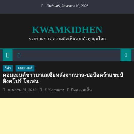
Skip
วันจันทร์, สิงหาคม 10, 2026
to
content
KWAMKIDHEN
รวบรวมข่าว ความคิดเห็นจากทั่วทุกมุมโลก
กีฬา
คอมเมนต์
คอมเมนต์ชาวมาเลเซียหลังจากบาส-ปอป้อคว้าแชมป์
สิงคโปร์ โอเพ่น
Posted
Author
บน
เมษายน 15, 2019
EJComment
ปิดความเห็น
on
คอม
เมน
ต์
ชาว
มาเลเซีย
หลัง