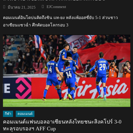
Author
Posted
EJComment
มีนาคม 21, 2025
on
คอมเมนต์อินโดบ่นคิดถึงชิน แท-ยง หลังแพ้ออสซี่ยับ 5-1 ส่วนชาว
อาเซียนแซวฉ่ำ ศึกคัดบอลโลกรอบ 3
กีฬา
คอมเมนต์
คอมเมนต์แฟนบอลอาเซียนหลังไทยชนะสิงคโปร์ 3-0
ทะลุรอบรองฯ AFF Cup