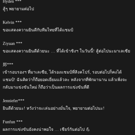
Hyden ***
สู้ๆ พยายามต่อไป
Kelvin ***
ขอแสดงความยินดีกับทีมไทยที่ได้แชมป์
Ziyuan ***
ขอแสดงความยินดีด้วยนะ … ที่ได้เข้าชิงฯ ในวันนี้! สู้ต่อไปนะมาเลเซีย
郑***
เข้ารอบรองฯ ที่มาเลเซีย, ได้รองแชมป์ที่สิงคโปร์, รอบต่อไปก็คงได้
แชมป์! ฉันคิดว่าก็ถือยอดเยี่ยมแล้วละ หลังจากที่พักมานาน แล้วเพิ่งจะ
กลับมาแข่งขันใหม่ ก็ถือว่าเป็นผลการแข่งขันที่ดี
Jenniefer***
ยินดีด้วยนะ! หวังว่าจะเล่นอย่างมั่นใจ, พยายามต่อไปนะ!
Funfun ***
ผลการแข่งขันยังคงน่าพอใจ … เชียร์กันต่อไป 💪