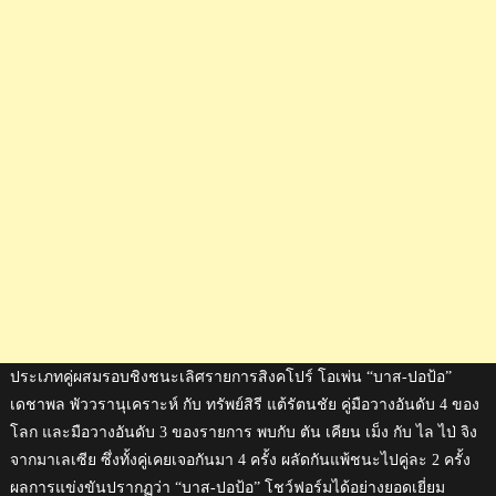
จา
กบาส-
ปอ
ป้อ
คว้า
แชมป์
สิงคโปร์
โอเพ่น
ประเภทคู่ผสมรอบชิงชนะเลิศรายการสิงคโปร์ โอเพ่น “บาส-ปอป้อ”
เดชาพล พัววรานุเคราะห์ กับ ทรัพย์สิรี แต้รัตนชัย คู่มือวางอันดับ 4 ของ
โลก และมือวางอันดับ 3 ของรายการ พบกับ ตัน เคียน เม็ง กับ ไล ไป่ จิง
จากมาเลเซีย ซึ่งทั้งคู่เคยเจอกันมา 4 ครั้ง ผลัดกันแพ้ชนะไปคู่ละ 2 ครั้ง
ผลการแข่งขันปรากฏว่า “บาส-ปอป้อ” โชว์ฟอร์มได้อย่างยอดเยี่ยม