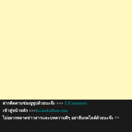
ฝากติดตามช่องยูทูปด้วยนะจ๊ะ >>>
EJComment
เข้าสู่หน้าหลัก >>>
kwamkidhen.com
ไม่อยากพลาดข่าวสารและบทความดีๆ อย่าลืมกดไลค์ด้วยนะจ๊ะ ^^