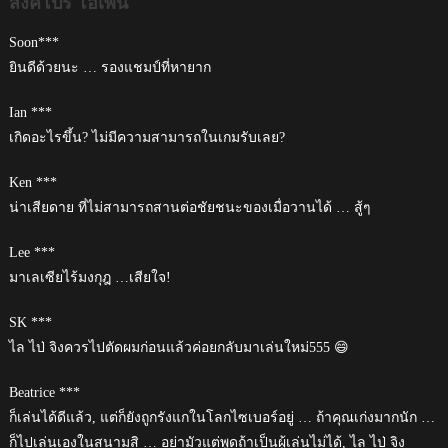
สิงคโปร์ โอเพ่น
Soon***
ยินดีด้วยนะ … รองแชมป์ที่หายาก
Ian ***
เกิดอะไรขึ้น? ไม่มีความสามารถในเกมรับเลย?
Ken ***
น่าเสียดาย ที่ไม่สามารถสานต่อชัยชนะของเมื่อวานได้ … สู้ๆ
Lee ***
มาเลเซียไร้มงกุฎ …เสียใจ!
SK ***
ไล ไป่ จิงควรไปตัดผมก่อนแล้วค่อยกลับมาเล่นใหม่555 😄
Beatrice ***
ก็เล่นได้ดีแล้ว, แต่ก็ยังถูกรังแกในโลกไซเบอร์อยู่ … ถ้าคุณเก่งมากนัก …
ก็ไปเล่นเองในสนามสิ … อย่ามัวแต่พูดถ้าเป็นผู้เล่นไม่ได้, ไล ไป่ จิง