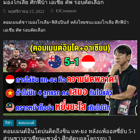
มองโกเลีย ศึกฟีบ้า เอเชีย คัพ รอบคัดเลือก
Author
Posted
EJComment
พฤศจิกายน 15, 2022
on
คอมเมนต์ชาวมองโกเลีย+ฟิลิปปินส์ หลังไทยชนะมองโกเลีย ศึกฟีบ้า
เอเชีย คัพ รอบคัดเลือก
กีฬา
คอมเมนต์
คอมเมนต์อินโดบ่นคิดถึงชิน แท-ยง หลังแพ้ออสซี่ยับ 5-1
ส่วนชาวอาเซียนแซวฉ่ำ ศึกคัดบอลโลกรอบ 3