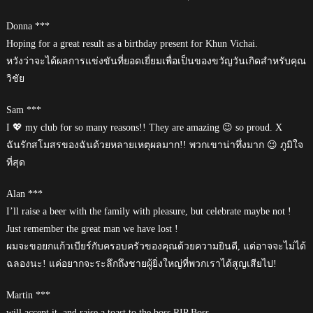
Donna ***
Hoping for a great result as a birthday present for Khun Vichai.
หวังว่าจะได้ผลการแข่งขันที่ยอดเยี่ยมเพื่อเป็นของขวัญวันเกิดสำหรับคุณ
วิชัย
Sam ***
I 💖 my club for so many reasons!! They are amazing 😉 so proud. X
ฉันรักสโมสรของฉันด้วยหลายเหตุผลมาก!! พวกเขาน่าทึ่งมาก 😉 ภูมิใจ
ที่สุด
Alan ***
I’ll raise a beer with the family with pleasure, but celebrate maybe not !
Just remember the great man we have lost !
ผมจะขอยกแก้วเบียร์กับครอบครัวของคุณด้วยความยินดี, แต่อาจจะไม่ได้
ฉลองนะ! แค่อยากจะระลึกถึงชายผู้ยิ่งใหญ่ที่พวกเราได้สูญเสียไป!
Martin ***
will accept it, and raise a toast to the boss RIP Boss.