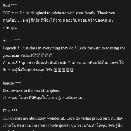
Paul ***
TOP man.I’d be delighted to celebrate with your family. Thank you.
คุณต๊อบ … ผมรู้สึกยินดีที่จะได้ร่วมฉลองกับครอบครัวของคุณนะ
ขอบคุณ
Adam ***
Legends!!! Just class in everything they do!! Look forward to toasting the
great man Vichai!👏👏👏👏👏
ตำนาน!!! ทุกอย่างที่คุณทำมันมีระดับ!! เฝ้ารอคอยที่จะได้ดื่มอวยพรให้
กับชายผู้ยิ่งใหญ่อย่างคุณวิชัย👏👏👏👏👏
Janette ***
Best owners in the world. #ripboss
เจ้าของสโมสรที่ดีที่สุดในโลก #สู่สุขคตินะบอส
Ellis ***
Our owners are absolutely wonderful. Let’s do vichai proud on Saturday.
เจ้าสโมสรของพวกเราช่างวิเศษสุดจริงๆ มาร่วมกันทำให้คุณวิชัยรู้สึก