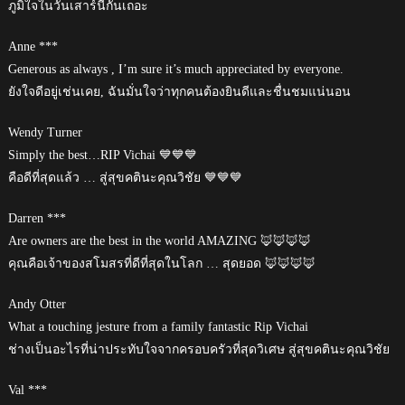
ภูมิใจในวันเสาร์นี้กันเถอะ
Anne ***
Generous as always , I’m sure it’s much appreciated by everyone.
ยังใจดีอยู่เช่นเคย, ฉันมั่นใจว่าทุกคนต้องยินดีและชื่นชมแน่นอน
Wendy Turner
Simply the best…RIP Vichai 💙💙💙
คือดีที่สุดแล้ว … สู่สุขคตินะคุณวิชัย 💙💙💙
Darren ***
Are owners are the best in the world AMAZING 🦊🦊🦊🦊
คุณคือเจ้าของสโมสรที่ดีที่สุดในโลก … สุดยอด 🦊🦊🦊🦊
Andy Otter
What a touching jesture from a family fantastic Rip Vichai
ช่างเป็นอะไรที่น่าประทับใจจากครอบครัวที่สุดวิเศษ สู่สุขคตินะคุณวิชัย
Val ***