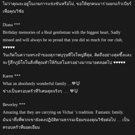
ไม่ว่าคุณจะอยู่ในเกมการแข่งขันหรือไม่, ขอให้ทุกคนมาร่วมยกแก้วเบียร์
เพื่อคุณวิชัย
Diana ***
Birthday memories of a Real gentleman with the biggest heart, Sadly
missed and will always be so proud that you did so much for our club,
♥️♥️♥️♥️♥️
วันเกิดในความทรงจำของสุภาพบุรุษที่ใจใหญ่ที่สุด, คิดถึงอย่างสุดซึ้งและ
จะรู้สึกภูมิใจในสิ่งที่คุณทำให้กับสโมสรอย่างมากมายตลอดไป ♥️♥️♥️♥️♥️
Karen ***
What an absolutely wonderful family….💙🦊
ช่างเป็นครอบครัวที่วิเศษสุดจริงๆ …. 💙🦊
Beverley ***
Amazing that they are carrying on Vichai ‘s tradition. Fantastic family.
มันน่าทึ่งที่พวกเขายังคงปฏิบัติตามธรรมเนียมของคุณวิชัยต่อไป … เป็น
ครอบครัวที่ยอดเยี่ยม