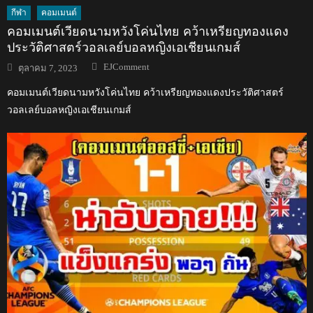
กีฬา
คอมเมนต์
คอมเมนต์เวียดนามหวังโค่นไทย คว้าเหรียญทองแดง
ประวัติศาสตร์วอลเลย์บอลหญิงเอเชียนเกมส์
Author
Posted
EJComment
ตุลาคม 7, 2023
on
คอมเมนต์เวียดนามหวังโค่นไทย คว้าเหรียญทองแดงประวัติศาสตร์
วอลเลย์บอลหญิงเอเชียนเกมส์