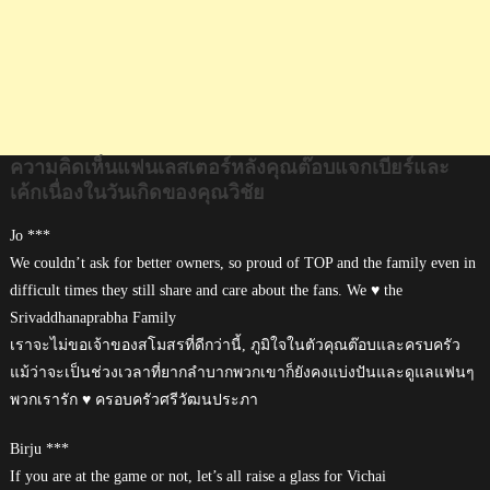
เนื่อง
ใน
วัน
เกิด
ของ
คุณ
วิชัย
ความคิดเห็นแฟนเลสเตอร์หลังคุณต๊อบแจกเบียร์และ
เค้กเนื่องในวันเกิดของคุณวิชัย
Jo ***
We couldn’t ask for better owners, so proud of TOP and the family even in
difficult times they still share and care about the fans. We ♥️ the
Srivaddhanaprabha Family
เราจะไม่ขอเจ้าของสโมสรที่ดีกว่านี้, ภูมิใจในตัวคุณต๊อบและครบครัว
แม้ว่าจะเป็นช่วงเวลาที่ยากลำบากพวกเขาก็ยังคงแบ่งปันและดูแลแฟนๆ
พวกเรารัก ♥️ ครอบครัวศรีวัฒนประภา
Birju ***
If you are at the game or not, let’s all raise a glass for Vichai