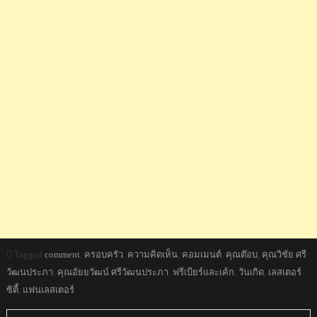
Tagged
comment
,
ครอบครัว
,
ความคิดเห็น
,
คอมเมนต์
,
คุณต๊อบ
,
คุณวิชัย ศรี
วัฒนประภา
,
คุณอัยยวัฒน์ ศรีวัฒนประภา
,
ฟรีเบียร์และเค้ก
,
วันเกิด
,
เลสเตอร์
ซิตี้
,
แฟนเลสเตอร์