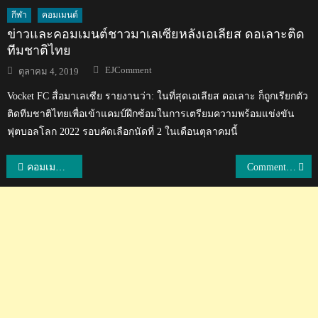
กีฬา
คอมเมนต์
ข่าวและคอมเมนต์ชาวมาเลเซียหลังเอเลียส ดอเลาะติด
ทีมชาติไทย
Author
Posted
EJComment
ตุลาคม 4, 2019
on
Vocket FC สื่อมาเลเซีย รายงานว่า: ในที่สุดเอเลียส ดอเลาะ ก็ถูกเรียกตัว
ติดทีมชาติไทยเพื่อเข้าแคมป์ฝึกซ้อมในการเตรียมความพร้อมแข่งขัน
ฟุตบอลโลก 2022 รอบคัดเลือกนัดที่ 2 ในเดือนตุลาคมนี้
แนะแนว
คอมเมนต์ชาวต่างชาติหลัง กกต.ประกาศผลการเลือกตั้ง 2562 ครบ 100%
Comment เวียดนามหลังไทยเชิญเอลซัลวาดอร์เข้าร่วมรายการคิงส์ คัพ 2019
เรื่อง