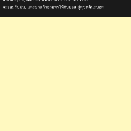
จะยอมรับมัน, และยกแก้วอวยพรให้กับบอส สู่สุขคตินะบอส