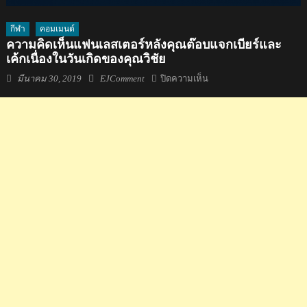
กีฬา
คอมเมนต์
ความคิดเห็นแฟนเลสเตอร์หลังคุณต๊อบแจกเบียร์และ
เค้กเนื่องในวันเกิดของคุณวิชัย
Posted
Author
บน
มีนาคม 30, 2019
EJComment
ปิดความเห็น
on
ความ
คิด
เห็น
แฟน
เลส
เตอร์
หลัง
คุณ
ต๊
อบ
แจก
เบียร์
และ
เค้ก