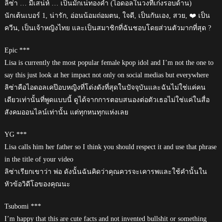
ลิซ่า … มีเสน่ห์ … เป็นมักเน่ทองคำ (ไอดอลในวงที่เก่งรอบด้าน)
นักเต้นเบอร์ 1, น่ารัก, อ่อนน้อมถ่อมตน, ใจดี, เป็นกันเอง, สวย, ❤️ เป็น
ควีน, เป็นเจ้าหญิงไทย และเป็นสมาชิกที่ฉันชอบโดยส่วนตัวมากที่สุด ?
Epic ***
Lisa is currently the most popular female kpop idol and I’m not the one to
say this just look at her impact not only on social medias but everywhere
ลิซ่าคือไอดอลเคป๊อบหญิงที่โด่งดังที่สุดในปัจจุบันและฉันไม่ใช่แค่คน
เดียวเท่านั้นที่พูดแบบนี้ ดูได้จากการตอบสนองต่อตัวเธอไม่ใช่แค่ในสื่อ
สังคมออนไลน์เท่านั้น แต่ทุกหนทุกแห่งเลย
YG ***
Lisa calls him her father so I think you should respect it and use that phrase
in the title of your video
ลิซ่าเรียกเขาว่า พ่อ ดังนั้นฉันคิดว่าคุณควรจะเคารพและใช้คำนั้นใน
หัวข้อวิดีโอของคุณนะ
Tsubomi ***
I’m happy that this are cute facts and not invented bullshit or something