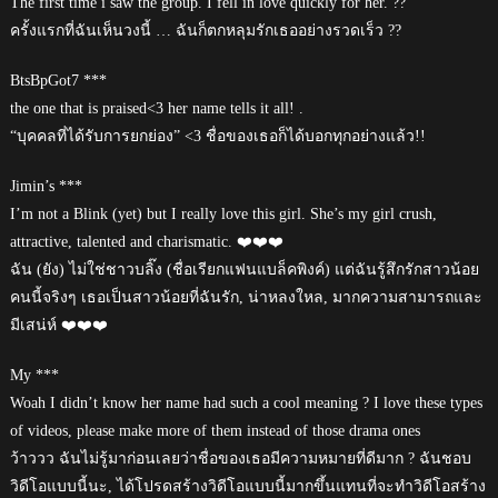
The first time i saw the group. I fell in love quickly for her. ??
ครั้งแรกที่ฉันเห็นวงนี้ … ฉันก็ตกหลุมรักเธออย่างรวดเร็ว ??
BtsBpGot7 ***
the one that is praised<3 her name tells it all! .
“บุคคลที่ได้รับการยกย่อง” <3 ชื่อของเธอก็ได้บอกทุกอย่างแล้ว!!
Jimin’s ***
I’m not a Blink (yet) but I really love this girl. She’s my girl crush,
attractive, talented and charismatic. ❤️❤️❤️
ฉัน (ยัง) ไม่ใช่ชาวบลิ๊ง (ชื่อเรียกแฟนแบล็คพิงค์) แต่ฉันรู้สึกรักสาวน้อย
คนนี้จริงๆ เธอเป็นสาวน้อยที่ฉันรัก, น่าหลงใหล, มากความสามารถและ
มีเสน่ห์ ❤️❤️❤️
My ***
Woah I didn’t know her name had such a cool meaning ? I love these types
of videos, please make more of them instead of those drama ones
ว้าววว ฉันไม่รู้มาก่อนเลยว่าชื่อของเธอมีความหมายที่ดีมาก ? ฉันชอบ
วิดีโอแบบนี้นะ, ได้โปรดสร้างวิดีโอแบบนี้มากขึ้นแทนที่จะทำวิดีโอสร้าง