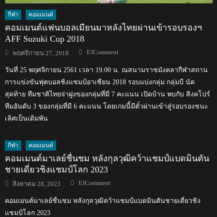
กีฬา
คอมเมนต์
คอมเมนต์แฟนบอลเมียนมาหลังไทยผ่านเข้ารอบรองฯ
AFF Suzuki Cup 2018
Author
Posted
EJComment
พฤศจิกายน 27, 2018
on
วันที่ 25 พฤศจิกายน 2561 เวลา 19.00 น. ณสนามราชมังคลากีฬาสถาน
การแข่งขันฟุตบอลชิงแชมป์อาเซียน 2018 รอบแบ่งกลุ่ม กลุ่มบี นัด
สุดท้าย ทีมชาติไทยจ่าฝูงของกลุ่มที่มี 7 คะแนน เปิดบ้าน พบกับ สิงคโปร์
ทีมอันดับ 3 ของกลุ่มที่มี 6 คะแนน โดยเกมนี้มีตั๋วผ่านเข้าสู่รอบรองชนะ
เลิศเป็นเดิมพัน
กีฬา
คอมเมนต์
คอมเมนต์มาเลย์ชื่นชม หลังกุลวุฒิคว้าแชมป์แบดมินตัน
ชายเดี่ยวชิงแชมป์โลก 2023
Author
Posted
EJComment
สิงหาคม 28, 2023
on
คอมเมนต์มาเลย์ชื่นชม หลังกุลวุฒิคว้าแชมป์แบดมินตันชายเดี่ยวชิง
แชมป์โลก 2023