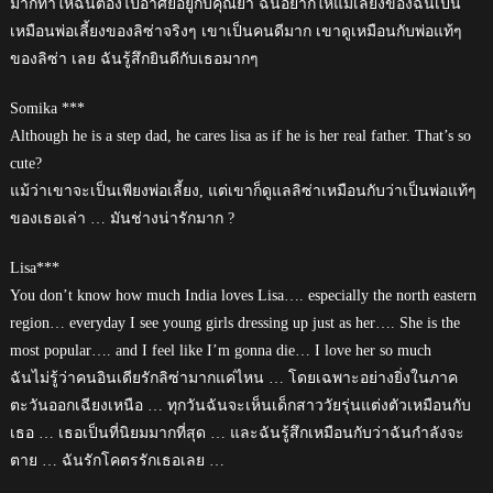
มากทำให้ฉันต้องไปอาศัยอยู่กับคุณย่า ฉันอยากให้แม่เลี้ยงของฉันเป็น
เหมือนพ่อเลี้ยงของลิซ่าจริงๆ เขาเป็นคนดีมาก เขาดูเหมือนกับพ่อแท้ๆ
ของลิซ่า เลย ฉันรู้สึกยินดีกับเธอมากๆ
Somika ***
Although he is a step dad, he cares lisa as if he is her real father. That’s so
cute?
แม้ว่าเขาจะเป็นเพียงพ่อเลี้ยง, แต่เขาก็ดูแลลิซ่าเหมือนกับว่าเป็นพ่อแท้ๆ
ของเธอเล่า … มันช่างน่ารักมาก ?
Lisa***
You don’t know how much India loves Lisa…. especially the north eastern
region… everyday I see young girls dressing up just as her…. She is the
most popular…. and I feel like I’m gonna die… I love her so much
ฉันไม่รู้ว่าคนอินเดียรักลิซ่ามากแค่ไหน … โดยเฉพาะอย่างยิ่งในภาค
ตะวันออกเฉียงเหนือ … ทุกวันฉันจะเห็นเด็กสาววัยรุ่นแต่งตัวเหมือนกับ
เธอ … เธอเป็นที่นิยมมากที่สุด … และฉันรู้สึกเหมือนกับว่าฉันกำลังจะ
ตาย … ฉันรักโคตรรักเธอเลย …