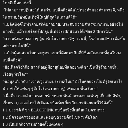
โดยมีเนื้อหาดังนี้
“ไม่สามารถปฏิเสธได้เลยว่า, แบล็คพิงค์คือไข่ทองคำของค่ายวายจี, หนึ่ง
ในสามบริษัทบันเทิงที่ใหญ่ที่สุดในเกาหลีใต้”
“แบล็คพิงค์ได้ทำลายสถิติมากมาย, ประสบความสำเร็จมากมายอย่างไม่
น่าเชื่อ, แม้ว่าเกิร์ลกรุ๊ปกลุ่มนี้เพิ่งจะเปิดตัวมาได้เพียง 2 ปีเท่านั้น”
“ความนิยมของสาวๆ ผู้น่ารักในวงอย่างจีซู, เจนนี่, โรส และลิซ่า เพิ่มขึ้น
อย่างมากในปีนี้”
“แม้ว่าผู้คนส่วนใหญ่จะพูดว่าเจนนี่คือสมาชิกที่มีชื่อเสียงมากที่สุดในวง
แบล็คพิงค์”
“ข้อเท็จจริงก็คือ สาวน้อยผู้มีอายุน้อยที่สุดอย่างลิซ่าเป็นที่รู้จักมากขึ้น
เรื่อยๆ ทั่วโลก”
“ข้อมูลเกี่ยวกับ “เจ้าหญิงแห่งประเทศไทย” ยังไม่ค่อยจะเป็นที่รู้จักเท่าไร
นัก, ทำให้แฟนๆ รู้สึกใจร้อน (อยากรู้) เพิ่มมากขึ้นเรื่อยๆ”
“เพื่อที่จะตอบคำถามหลายร้อยหลายพันคำถามจากแฟนๆ เกี่ยวกับลิซ่า,
เว็บกระปุกของไทยได้เปิดเผยข้อเท็จเกี่ยวกับสาวน้อยคนนี้ไว้ดังนี้”
1.1 ประวัติ ลิซ่า BLACKPINK กับชื่อจริงที่เปลี่ยนไปตามดวง
1.2 มีครอบครัวอบอุ่นและพ่อบุญธรรมดีกรีเชฟระดับโลก
1.3 เป็นนักกิจกรรมตัวยงตั้งแต่เด็ก ๆ