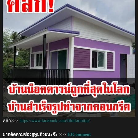
คลิ๊ก>>>
https://www.facebook.com/filmfarmtttp/
ฝากติดตามช่องยูทูปด้วยนะจ๊ะ >>>
EJComment