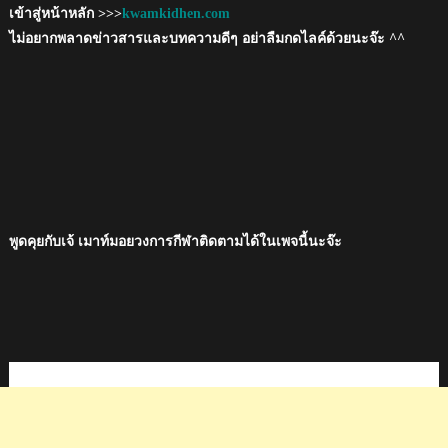
เข้าสู่หน้าหลัก >>>
kwamkidhen.com
ไม่อยากพลาดข่าวสารและบทความดีๆ อย่าลืมกดไลค์ด้วยนะจ๊ะ ^^
พูดคุยกับเจ้ เมาท์มอยวงการกีฬาติดตามได้ในเพจนี้นะจ๊ะ