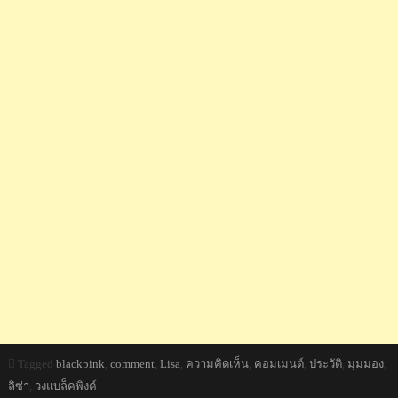
Tagged
blackpink
,
comment
,
Lisa
,
ความคิดเห็น
,
คอมเมนต์
,
ประวัติ
,
มุมมอง
,
ลิซ่า
,
วงแบล็คพิงค์