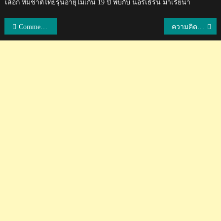
เลือก ทีมชาติไทยรุ่นอายุไม่เกิน 19 ปี พบกับ นอร์เธิร์น มาเรียนา
แนะแนว
Comment ชาวเวียดนามหลังฮานอยเอฟซีชนะแบงค็อก ยูไนเต็ด 1-0
ความคิดเห็นชาวญี่ปุ่นหลังโยโกฮามา มารินอสเปิดตัวธีราทร
เรื่อง