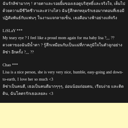
ฉันรักลิซ่ามากๆ ! สายตาและรอยยิ้มของเธอดูบริสุทธิ์และจริงใจ, เต็มไป
ด้วยความมีชีวิตชีวาและสว่างไสว ฉันรู้สึกตกหลุมรักเธอมากตอนที่เธอมี
ปฏิสัมพันธ์กับแฟนๆ ในงานแจกลายเซ็น, เธอคือนางฟ้าอย่างแท้จริง
LiSLaY ***
My teary eye ? I feel like a proud mom again for ma baby lisa ?,,, ??
ดวงตาของฉันมีน้ำตา ? รู้สึกเหมือนกับเป็นแม่ที่ภาคภูมิใจในตัวลูกอย่าง
ลิซ่า อีกครั้ง ?,,, ??
Chao ***
Lisa is a nice person, she is very very nice, humble, easy-going and down-
to-earth, I love her so much <3
ลิซ่าเป็นคนดี, เธอเป็นคนดีมากๆๆๆ, อ่อนน้อมถ่อมตน, เรียบง่าย และติด
ดิน, ฉันโคตรรักเธอเลยละ <3