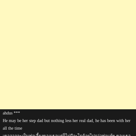
ahdus ***
He may be her step dad but nothing less her real dad, he has been with her
all the time
เขาอาจจะเป็นพ่อเลี้ยงของเธอแต่ก็ไม่มีอะไรด้อยไปกว่าพ่อแท้ๆ ของเธอ