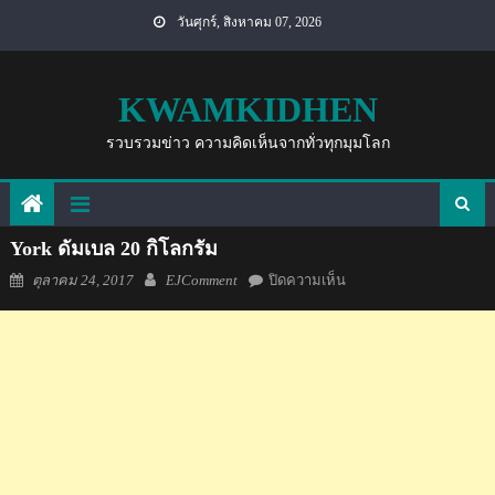
Skip
วันศุกร์, สิงหาคม 07, 2026
to
content
KWAMKIDHEN
รวบรวมข่าว ความคิดเห็นจากทั่วทุกมุมโลก
York ดัมเบล 20 กิโลกรัม
Posted
Author
บน
ตุลาคม 24, 2017
EJComment
ปิดความเห็น
on
York
ดัมเบล
20
กิโลกรัม