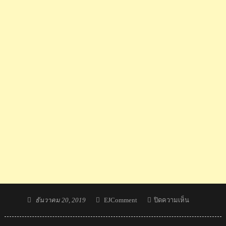
Posted
Author
บน
ธันวาคม 20, 2019
EJComment
ปิดความเห็น
on
น้อง
เทนนิส