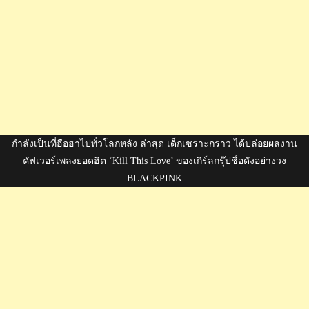
กำลังเป็นที่ฮือฮาไปทั่วโลกหลัง ล่าสุด เด็กเซราะกราว ได้ปล่อยผลงาน
คัฟเวอร์เพลงยอดฮิต ‘Kill This Love’ ของเกิร์ลกรุ๊ปชื่อดังอย่างวง
BLACKPINK