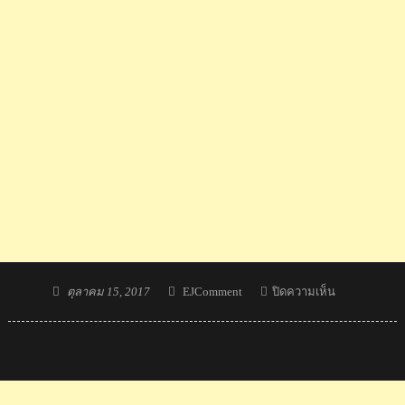
Posted
Author
บน
ตุลาคม 15, 2017
EJComment
ปิดความเห็น
on
ความ
คิด
เห็น
ชาว
ไต้หวัน