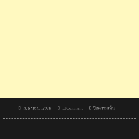
Posted
Author
บน
เมษายน 3, 2018
EJComment
ปิดความเห็น
on
คอม
เมน
ต์
แฟน